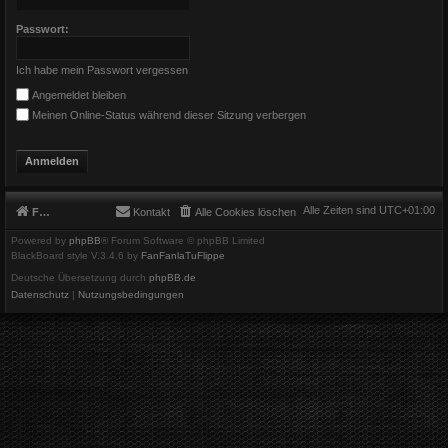
Passwort:
Ich habe mein Passwort vergessen
Angemeldet bleiben
Meinen Online-Status während dieser Sitzung verbergen
Alle Zeiten sind
UTC+01:00
Foren-Übersicht
Kontakt
Alle Cookies löschen
Powered by
phpBB
® Forum Software © phpBB Limited
BlackBoard style V.3.4.6 by
FanFanlaTuFlippe
Deutsche Übersetzung durch
phpBB.de
Datenschutz
|
Nutzungsbedingungen