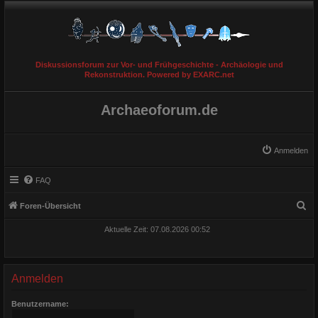
Diskussionsforum zur Vor- und Frühgeschichte - Archäologie und
Rekonstruktion. Powered by EXARC.net
Archaeoforum.de
Anmelden
FAQ
S
Foren-Übersicht
u
Aktuelle Zeit: 07.08.2026 00:52
c
h
e
Anmelden
Benutzername: