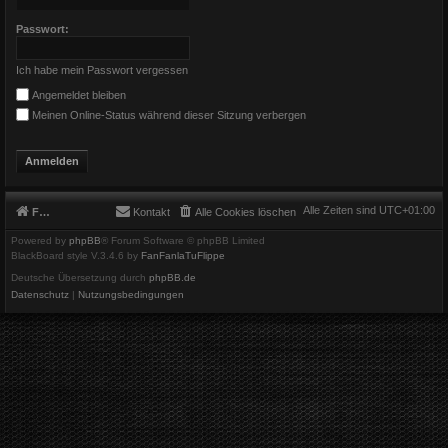
Passwort:
Ich habe mein Passwort vergessen
Angemeldet bleiben
Meinen Online-Status während dieser Sitzung verbergen
Alle Zeiten sind
UTC+01:00
Foren-Übersicht
Kontakt
Alle Cookies löschen
Powered by
phpBB
® Forum Software © phpBB Limited
BlackBoard style V.3.4.6 by
FanFanlaTuFlippe
Deutsche Übersetzung durch
phpBB.de
Datenschutz
|
Nutzungsbedingungen