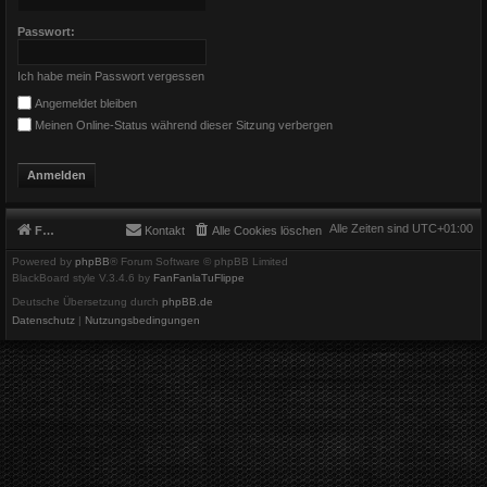
Passwort:
Ich habe mein Passwort vergessen
Angemeldet bleiben
Meinen Online-Status während dieser Sitzung verbergen
Alle Zeiten sind
UTC+01:00
Foren-Übersicht
Kontakt
Alle Cookies löschen
Powered by
phpBB
® Forum Software © phpBB Limited
BlackBoard style V.3.4.6 by
FanFanlaTuFlippe
Deutsche Übersetzung durch
phpBB.de
Datenschutz
|
Nutzungsbedingungen