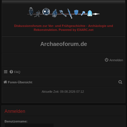
Diskussionsforum zur Vor- und Frühgeschichte - Archäologie und
Rekonstruktion. Powered by EXARC.net
Archaeoforum.de
Anmelden
FAQ
S
Foren-Übersicht
u
Aktuelle Zeit: 09.08.2026 07:12
c
h
e
Anmelden
Benutzername: