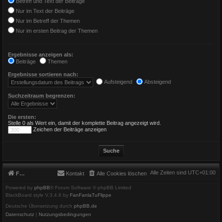
Betreff und Text der Beiträge
Nur im Text der Beiträge
Nur im Betreff der Themen
Nur im ersten Beitrag der Themen
Ergebnisse anzeigen als:
Beiträge
Themen
Ergebnisse sortieren nach:
Aufsteigend
Absteigend
Suchzeitraum begrenzen:
Die ersten:
Stelle 0 als Wert ein, damit der komplette Beitrag angezeigt wird.
Zeichen der Beiträge anzeigen
Alle Zeiten sind
UTC+01:00
Foren-Übersicht
Kontakt
Alle Cookies löschen
Powered by
phpBB
® Forum Software © phpBB Limited
BlackBoard style V.3.4.6 by
FanFanlaTuFlippe
Deutsche Übersetzung durch
phpBB.de
Datenschutz
|
Nutzungsbedingungen