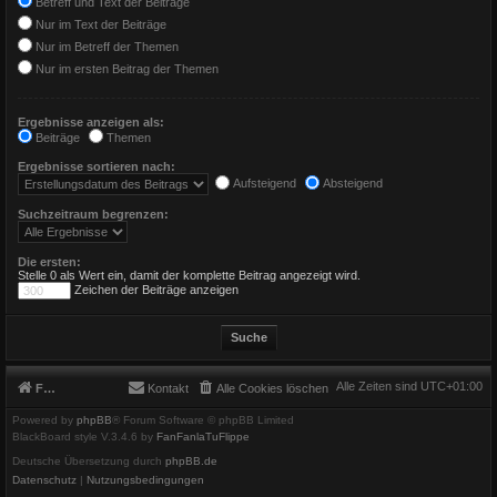
Betreff und Text der Beiträge
Nur im Text der Beiträge
Nur im Betreff der Themen
Nur im ersten Beitrag der Themen
Ergebnisse anzeigen als:
Beiträge
Themen
Ergebnisse sortieren nach:
Aufsteigend
Absteigend
Suchzeitraum begrenzen:
Die ersten:
Stelle 0 als Wert ein, damit der komplette Beitrag angezeigt wird.
Zeichen der Beiträge anzeigen
Alle Zeiten sind
UTC+01:00
Foren-Übersicht
Kontakt
Alle Cookies löschen
Powered by
phpBB
® Forum Software © phpBB Limited
BlackBoard style V.3.4.6 by
FanFanlaTuFlippe
Deutsche Übersetzung durch
phpBB.de
Datenschutz
|
Nutzungsbedingungen