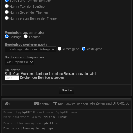
Betreff und Text der Beiträge
Nur im Text der Beiträge
Nur im Betreff der Themen
Nur im ersten Beitrag der Themen
Ergebnisse anzeigen als:
Beiträge
Themen
Ergebnisse sortieren nach:
Aufsteigend
Absteigend
Suchzeitraum begrenzen:
Die ersten:
Stelle 0 als Wert ein, damit der komplette Beitrag angezeigt wird.
Zeichen der Beiträge anzeigen
Alle Zeiten sind
UTC+01:00
Foren-Übersicht
Kontakt
Alle Cookies löschen
Powered by
phpBB
® Forum Software © phpBB Limited
BlackBoard style V.3.4.6 by
FanFanlaTuFlippe
Deutsche Übersetzung durch
phpBB.de
Datenschutz
|
Nutzungsbedingungen