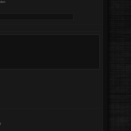
nden
d