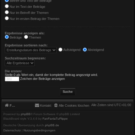
Betreff und Text der Beiträge
Nur im Text der Beiträge
Nur im Betreff der Themen
Nur im ersten Beitrag der Themen
Ergebnisse anzeigen als:
Beiträge
Themen
Ergebnisse sortieren nach:
Aufsteigend
Absteigend
Suchzeitraum begrenzen:
Die ersten:
Stelle 0 als Wert ein, damit der komplette Beitrag angezeigt wird.
Zeichen der Beiträge anzeigen
Alle Zeiten sind
UTC+01:00
Foren-Übersicht
Kontakt
Alle Cookies löschen
Powered by
phpBB
® Forum Software © phpBB Limited
BlackBoard style V.3.4.6 by
FanFanlaTuFlippe
Deutsche Übersetzung durch
phpBB.de
Datenschutz
|
Nutzungsbedingungen