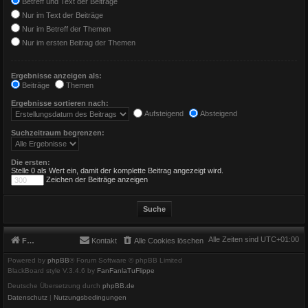
Betreff und Text der Beiträge
Nur im Text der Beiträge
Nur im Betreff der Themen
Nur im ersten Beitrag der Themen
Ergebnisse anzeigen als:
Beiträge
Themen
Ergebnisse sortieren nach:
Aufsteigend
Absteigend
Suchzeitraum begrenzen:
Die ersten:
Stelle 0 als Wert ein, damit der komplette Beitrag angezeigt wird.
Zeichen der Beiträge anzeigen
Alle Zeiten sind
UTC+01:00
Foren-Übersicht
Kontakt
Alle Cookies löschen
Powered by
phpBB
® Forum Software © phpBB Limited
BlackBoard style V.3.4.6 by
FanFanlaTuFlippe
Deutsche Übersetzung durch
phpBB.de
Datenschutz
|
Nutzungsbedingungen