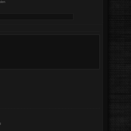
nden
d