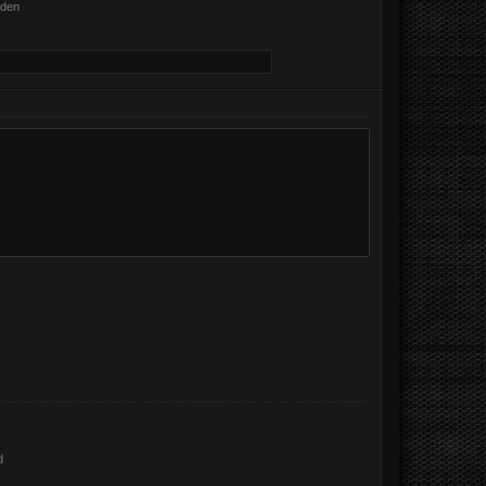
nden
d