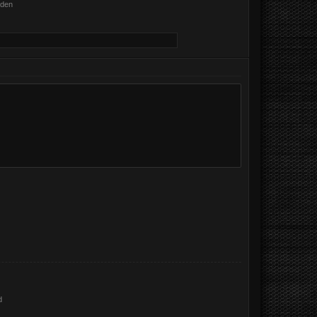
nden
d