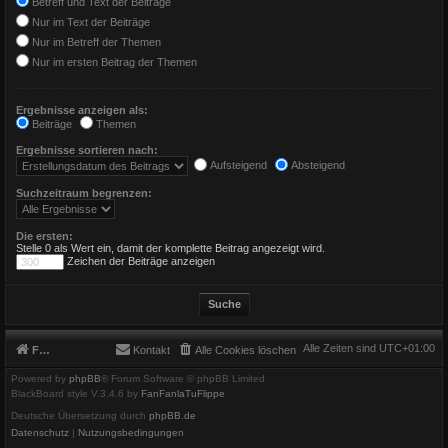
Betreff und Text der Beiträge
Nur im Text der Beiträge
Nur im Betreff der Themen
Nur im ersten Beitrag der Themen
Ergebnisse anzeigen als:
Beiträge
Themen
Ergebnisse sortieren nach:
Aufsteigend
Absteigend
Suchzeitraum begrenzen:
Die ersten:
Stelle 0 als Wert ein, damit der komplette Beitrag angezeigt wird.
Zeichen der Beiträge anzeigen
Alle Zeiten sind
UTC+01:00
Foren-Übersicht
Kontakt
Alle Cookies löschen
Powered by
phpBB
® Forum Software © phpBB Limited
BlackBoard style V.3.4.6 by
FanFanlaTuFlippe
Deutsche Übersetzung durch
phpBB.de
Datenschutz
|
Nutzungsbedingungen