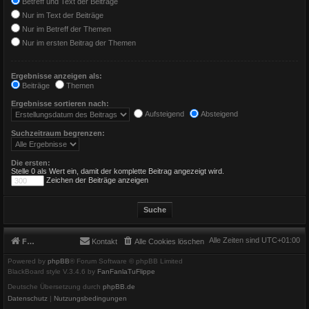
Betreff und Text der Beiträge
Nur im Text der Beiträge
Nur im Betreff der Themen
Nur im ersten Beitrag der Themen
Ergebnisse anzeigen als:
Beiträge
Themen
Ergebnisse sortieren nach:
Aufsteigend
Absteigend
Suchzeitraum begrenzen:
Die ersten:
Stelle 0 als Wert ein, damit der komplette Beitrag angezeigt wird.
Zeichen der Beiträge anzeigen
Alle Zeiten sind
UTC+01:00
Foren-Übersicht
Kontakt
Alle Cookies löschen
Powered by
phpBB
® Forum Software © phpBB Limited
BlackBoard style V.3.4.6 by
FanFanlaTuFlippe
Deutsche Übersetzung durch
phpBB.de
Datenschutz
|
Nutzungsbedingungen