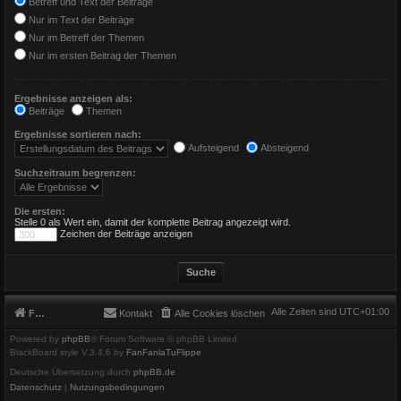
Betreff und Text der Beiträge
Nur im Text der Beiträge
Nur im Betreff der Themen
Nur im ersten Beitrag der Themen
Ergebnisse anzeigen als:
Beiträge
Themen
Ergebnisse sortieren nach:
Aufsteigend
Absteigend
Suchzeitraum begrenzen:
Die ersten:
Stelle 0 als Wert ein, damit der komplette Beitrag angezeigt wird.
Zeichen der Beiträge anzeigen
Alle Zeiten sind
UTC+01:00
Foren-Übersicht
Kontakt
Alle Cookies löschen
Powered by
phpBB
® Forum Software © phpBB Limited
BlackBoard style V.3.4.6 by
FanFanlaTuFlippe
Deutsche Übersetzung durch
phpBB.de
Datenschutz
|
Nutzungsbedingungen