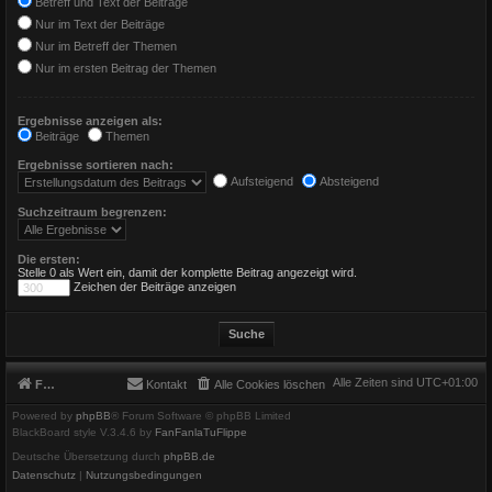
Betreff und Text der Beiträge
Nur im Text der Beiträge
Nur im Betreff der Themen
Nur im ersten Beitrag der Themen
Ergebnisse anzeigen als:
Beiträge
Themen
Ergebnisse sortieren nach:
Aufsteigend
Absteigend
Suchzeitraum begrenzen:
Die ersten:
Stelle 0 als Wert ein, damit der komplette Beitrag angezeigt wird.
Zeichen der Beiträge anzeigen
Alle Zeiten sind
UTC+01:00
Foren-Übersicht
Kontakt
Alle Cookies löschen
Powered by
phpBB
® Forum Software © phpBB Limited
BlackBoard style V.3.4.6 by
FanFanlaTuFlippe
Deutsche Übersetzung durch
phpBB.de
Datenschutz
|
Nutzungsbedingungen