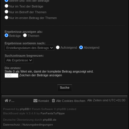
Betreff und Text der Beiträge
Nur im Text der Beiträge
Nur im Betreff der Themen
Nur im ersten Beitrag der Themen
Ergebnisse anzeigen als:
Beiträge
Themen
Ergebnisse sortieren nach:
Aufsteigend
Absteigend
Suchzeitraum begrenzen:
Die ersten:
Stelle 0 als Wert ein, damit der komplette Beitrag angezeigt wird.
Zeichen der Beiträge anzeigen
Alle Zeiten sind
UTC+01:00
Foren-Übersicht
Kontakt
Alle Cookies löschen
Powered by
phpBB
® Forum Software © phpBB Limited
BlackBoard style V.3.4.6 by
FanFanlaTuFlippe
Deutsche Übersetzung durch
phpBB.de
Datenschutz
|
Nutzungsbedingungen