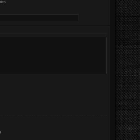
nden
d