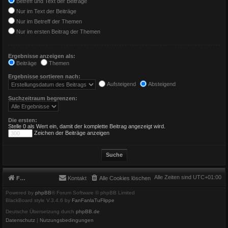
Betreff und Text der Beiträge
Nur im Text der Beiträge
Nur im Betreff der Themen
Nur im ersten Beitrag der Themen
Ergebnisse anzeigen als:
Beiträge
Themen
Ergebnisse sortieren nach:
Aufsteigend
Absteigend
Suchzeitraum begrenzen:
Die ersten:
Stelle 0 als Wert ein, damit der komplette Beitrag angezeigt wird.
Zeichen der Beiträge anzeigen
Alle Zeiten sind
UTC+01:00
Foren-Übersicht
Kontakt
Alle Cookies löschen
Powered by
phpBB
® Forum Software © phpBB Limited
BlackBoard style V.3.4.6 by
FanFanlaTuFlippe
Deutsche Übersetzung durch
phpBB.de
Datenschutz
|
Nutzungsbedingungen