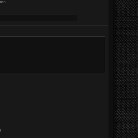
nden
d