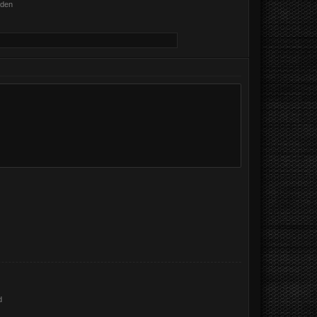
nden
d