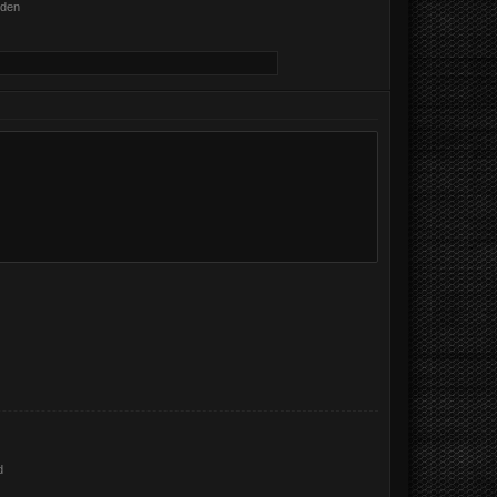
nden
d