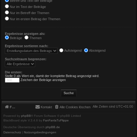
Betreff und Text der Beiträge
Nur im Text der Beiträge
Nur im Betreff der Themen
Nur im ersten Beitrag der Themen
Ergebnisse anzeigen als:
Beiträge
Themen
Ergebnisse sortieren nach:
Aufsteigend
Absteigend
Suchzeitraum begrenzen:
Die ersten:
Stelle 0 als Wert ein, damit der komplette Beitrag angezeigt wird.
Zeichen der Beiträge anzeigen
Alle Zeiten sind
UTC+01:00
Foren-Übersicht
Kontakt
Alle Cookies löschen
Powered by
phpBB
® Forum Software © phpBB Limited
BlackBoard style V.3.4.6 by
FanFanlaTuFlippe
Deutsche Übersetzung durch
phpBB.de
Datenschutz
|
Nutzungsbedingungen