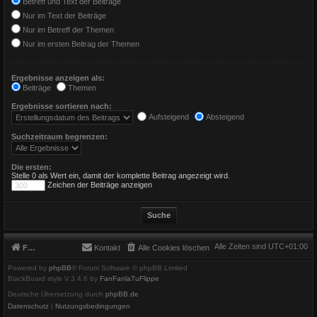
Betreff und Text der Beiträge
Nur im Text der Beiträge
Nur im Betreff der Themen
Nur im ersten Beitrag der Themen
Ergebnisse anzeigen als:
Beiträge
Themen
Ergebnisse sortieren nach:
Aufsteigend
Absteigend
Suchzeitraum begrenzen:
Die ersten:
Stelle 0 als Wert ein, damit der komplette Beitrag angezeigt wird.
Zeichen der Beiträge anzeigen
Alle Zeiten sind
UTC+01:00
Foren-Übersicht
Kontakt
Alle Cookies löschen
Powered by
phpBB
® Forum Software © phpBB Limited
BlackBoard style V.3.4.6 by
FanFanlaTuFlippe
Deutsche Übersetzung durch
phpBB.de
Datenschutz
|
Nutzungsbedingungen