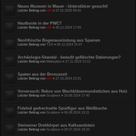
Neues Museum in Mauer - Unterstützer gesucht!
Letzter Beitrag von
ulfr
«
27.01.2025 09:42
Hautboote in der PWC?
Letzter Beitrag von
ulfr
«
30.12.2024 17:59
Neolithische Bogenausrüstung aus Spanien
Letzter Beitrag von
TZH
«
06.12.2024 15:47
Archäologie-Skandal - bewußt gefälschte Datierungen?
Letzter Beitrag von
Blattspitze
«
27.11.2024 13:12
Spaten aus der Bronzezeit
Letzter Beitrag von
ulfr
«
27.10.2024 23:31
Vorversuch: Rekos von Blechbläsermundstücken aus Holz
Letzter Beitrag von
Sculpteur
«
10.09.2024 17:40
Fidelnd gedrechselte Spielfigur aus Weißbuche
Letzter Beitrag von
Sculpteur
«
06.08.2024 19:11
Steinerner Drehkörper aus Kalksandstein
Letzter Beitrag von
Sculpteur
«
28.07.2024 18:33