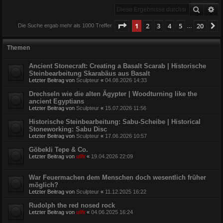
Suche
Er
Seite
1
von
20
1
2
3
4
5
20
N
Die Suche ergab mehr als 1000 Treffer
…
Themen
Ancient Stonecraft: Creating a Basalt Scarab | Historische
Steinbearbeitung Skarabäus aus Basalt
Letzter Beitrag von
Sculpteur
«
04.08.2026 14:33
Drechseln wie die alten Ägypter | Woodturning like the
ancient Egyptians
Letzter Beitrag von
Sculpteur
«
15.07.2026 11:56
Historische Steinbearbeitung: Sabu-Scheibe | Historical
Stoneworking: Sabu Disc
Letzter Beitrag von
Sculpteur
«
17.06.2026 10:57
Göbekli Tepe & Co.
Letzter Beitrag von
ulfr
«
19.04.2026 22:09
War Feuermachen dem Menschen doch wesentlich früher
möglich?
Letzter Beitrag von
Sculpteur
«
11.12.2025 16:22
Rudolph the red nosed rock
Letzter Beitrag von
ulfr
«
04.06.2025 16:24