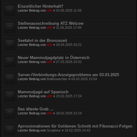
Eiszeitlicher Hinterhalt?
Letzter Beitrag von
ulfr
«
24.05.2025 11:59
Stellenausschreibung ATZ Welzow
Letzter Beitrag von
ulfr
«
11.05.2025 17:49
Seefahrt in der Bronzezeit
Letzter Beitrag von
ulfr
«
28.04.2025 20:21
Neuer Mammutjagdplatz in Österreich
Letzter Beitrag von
ulfr
«
27.03.2025 23:02
Server-/Verbindungs-Anzeigeprobleme am 03.03.2025
Letzter Beitrag von
Bullenwächter
«
04.03.2025 10:54
Mammutjagd auf Spanisch
Letzter Beitrag von
ulfr
«
23.02.2025 17:24
Das älteste Grab ...
Letzter Beitrag von
ulfr
«
18.02.2025 22:19
Aproxximationen für Goldenen Schnitt mit Fibonacci-Folgen
Letzter Beitrag von
Sculpteur
«
18.02.2025 14:43