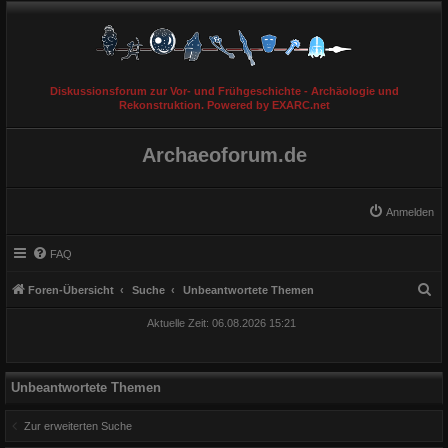
Diskussionsforum zur Vor- und Frühgeschichte - Archäologie und
Rekonstruktion. Powered by EXARC.net
Archaeoforum.de
Anmelden
FAQ
S
Foren-Übersicht
Suche
Unbeantwortete Themen
u
Aktuelle Zeit: 06.08.2026 15:21
c
h
e
Unbeantwortete Themen
Zur erweiterten Suche