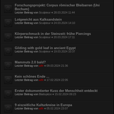
Forschungsprojekt: Corpus römischer Bleibarren (Uni
Bochum)
Letzter Beitrag von
Sculpteur
«
28.03.2024 11:44
Lotgewicht aus Kalksandstein
Letzter Beitrag von
Sculpteur
«
24.03.2024 14:10
Körperschmuck in der Steinzeit: frühe Piercings
Letzter Beitrag von
Sculpteur
«
20.03.2024 17:11
Gilding with gold leaf in ancient Egypt
Letzter Beitrag von
Sculpteur
«
19.03.2024 10:37
Mammuts 2.0 bald?
Letzter Beitrag von
ulfr
«
09.03.2024 21:36
Kein schönes Ende ...
Letzter Beitrag von
ulfr
«
17.02.2024 22:05
Erster dokumentierter Kuss der Menschheit entdeckt
Letzter Beitrag von
Blattspitze
«
15.02.2024 09:23
9 eiszeitliche Kulturkreise in Europa
Letzter Beitrag von
ulfr
«
05.02.2024 23:07