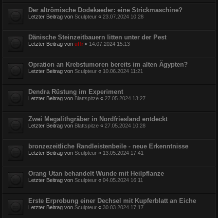
Der altrömische Dodekaeder: eine Strickmaschine?
Letzter Beitrag von
Sculpteur
«
23.07.2024 10:28
Dänische Steinzeitbauern litten unter der Pest
Letzter Beitrag von
ulfr
«
14.07.2024 15:13
Opration an Krebstumoren bereits im alten Ägypten?
Letzter Beitrag von
Sculpteur
«
10.06.2024 11:21
Dendra Rüstung im Experiment
Letzter Beitrag von
Blattspitze
«
27.05.2024 13:27
Zwei Megalithgräber in Nordfriesland entdeckt
Letzter Beitrag von
Blattspitze
«
27.05.2024 10:28
bronzezeitliche Randleistenbeile - neue Erkenntnisse
Letzter Beitrag von
Sculpteur
«
13.05.2024 17:41
Orang Utan behandelt Wunde mit Heilpflanze
Letzter Beitrag von
Sculpteur
«
04.05.2024 16:11
Erste Erprobung einer Dechsel mit Kupferblatt an Eiche
Letzter Beitrag von
Sculpteur
«
30.03.2024 17:17