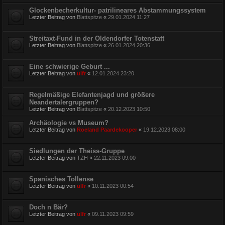
Glockenbecherkultur- patrilineares Abstammungssystem
Letzter Beitrag von
Blattspitze
«
29.01.2024 11:27
Streitaxt-Fund in der Oldendorfer Totenstatt
Letzter Beitrag von
Blattspitze
«
26.01.2024 20:36
Eine schwierige Geburt ...
Letzter Beitrag von
ulfr
«
12.01.2024 23:20
Regelmäßige Elefantenjagd und größere
Neandertalergruppen?
Letzter Beitrag von
Blattspitze
«
20.12.2023 10:50
Archäologie vs Museum?
Letzter Beitrag von
Roeland Paardekooper
«
19.12.2023 08:00
Siedlungen der Theiss-Gruppe
Letzter Beitrag von
TZH
«
22.11.2023 09:00
Spanisches Tollense
Letzter Beitrag von
ulfr
«
10.11.2023 00:54
Doch n Bär?
Letzter Beitrag von
ulfr
«
09.11.2023 09:59