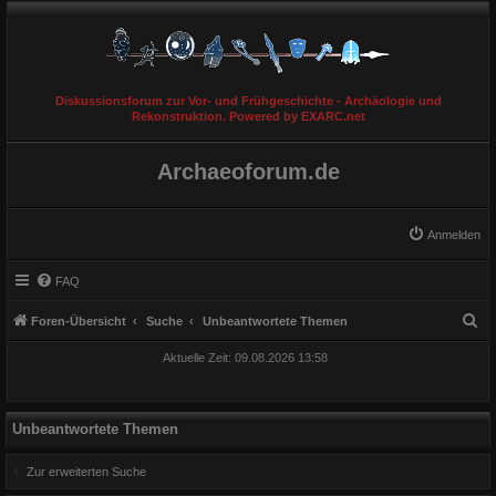
Diskussionsforum zur Vor- und Frühgeschichte - Archäologie und
Rekonstruktion. Powered by EXARC.net
Archaeoforum.de
Anmelden
FAQ
S
Foren-Übersicht
Suche
Unbeantwortete Themen
u
Aktuelle Zeit: 09.08.2026 13:58
c
h
e
Unbeantwortete Themen
Zur erweiterten Suche