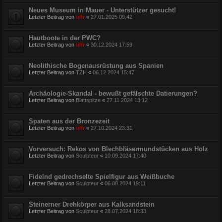
Neues Museum in Mauer - Unterstützer gesucht!
Letzter Beitrag von
ulfr
«
27.01.2025 09:42
Hautboote in der PWC?
Letzter Beitrag von
ulfr
«
30.12.2024 17:59
Neolithische Bogenausrüstung aus Spanien
Letzter Beitrag von
TZH
«
06.12.2024 15:47
Archäologie-Skandal - bewußt gefälschte Datierungen?
Letzter Beitrag von
Blattspitze
«
27.11.2024 13:12
Spaten aus der Bronzezeit
Letzter Beitrag von
ulfr
«
27.10.2024 23:31
Vorversuch: Rekos von Blechbläsermundstücken aus Holz
Letzter Beitrag von
Sculpteur
«
10.09.2024 17:40
Fidelnd gedrechselte Spielfigur aus Weißbuche
Letzter Beitrag von
Sculpteur
«
06.08.2024 19:11
Steinerner Drehkörper aus Kalksandstein
Letzter Beitrag von
Sculpteur
«
28.07.2024 18:33