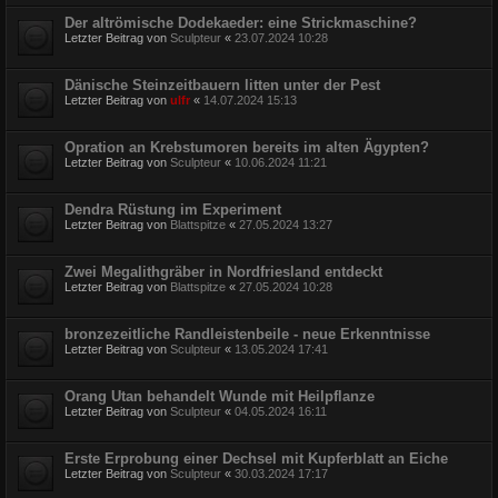
Der altrömische Dodekaeder: eine Strickmaschine?
Letzter Beitrag von
Sculpteur
«
23.07.2024 10:28
Dänische Steinzeitbauern litten unter der Pest
Letzter Beitrag von
ulfr
«
14.07.2024 15:13
Opration an Krebstumoren bereits im alten Ägypten?
Letzter Beitrag von
Sculpteur
«
10.06.2024 11:21
Dendra Rüstung im Experiment
Letzter Beitrag von
Blattspitze
«
27.05.2024 13:27
Zwei Megalithgräber in Nordfriesland entdeckt
Letzter Beitrag von
Blattspitze
«
27.05.2024 10:28
bronzezeitliche Randleistenbeile - neue Erkenntnisse
Letzter Beitrag von
Sculpteur
«
13.05.2024 17:41
Orang Utan behandelt Wunde mit Heilpflanze
Letzter Beitrag von
Sculpteur
«
04.05.2024 16:11
Erste Erprobung einer Dechsel mit Kupferblatt an Eiche
Letzter Beitrag von
Sculpteur
«
30.03.2024 17:17