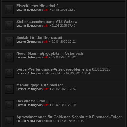
Eiszeitlicher Hinterhalt?
Letzter Beitrag von
ulfr
«
24.05.2025 11:59
Stellenausschreibung ATZ Welzow
Letzter Beitrag von
ulfr
«
11.05.2025 17:49
Seefahrt in der Bronzezeit
Letzter Beitrag von
ulfr
«
28.04.2025 20:21
Neuer Mammutjagdplatz in Österreich
Letzter Beitrag von
ulfr
«
27.03.2025 23:02
Server-/Verbindungs-Anzeigeprobleme am 03.03.2025
Letzter Beitrag von
Bullenwächter
«
04.03.2025 10:54
Mammutjagd auf Spanisch
Letzter Beitrag von
ulfr
«
23.02.2025 17:24
Das älteste Grab ...
Letzter Beitrag von
ulfr
«
18.02.2025 22:19
Aproxximationen für Goldenen Schnitt mit Fibonacci-Folgen
Letzter Beitrag von
Sculpteur
«
18.02.2025 14:43