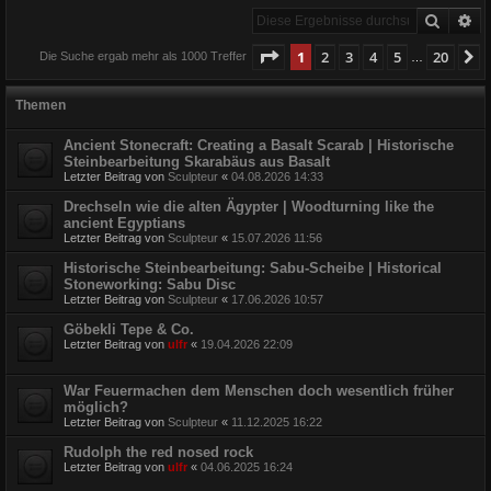
Suche
Er
Seite
1
von
20
1
2
3
4
5
20
N
Die Suche ergab mehr als 1000 Treffer
…
Themen
Ancient Stonecraft: Creating a Basalt Scarab | Historische
Steinbearbeitung Skarabäus aus Basalt
Letzter Beitrag von
Sculpteur
«
04.08.2026 14:33
Drechseln wie die alten Ägypter | Woodturning like the
ancient Egyptians
Letzter Beitrag von
Sculpteur
«
15.07.2026 11:56
Historische Steinbearbeitung: Sabu-Scheibe | Historical
Stoneworking: Sabu Disc
Letzter Beitrag von
Sculpteur
«
17.06.2026 10:57
Göbekli Tepe & Co.
Letzter Beitrag von
ulfr
«
19.04.2026 22:09
War Feuermachen dem Menschen doch wesentlich früher
möglich?
Letzter Beitrag von
Sculpteur
«
11.12.2025 16:22
Rudolph the red nosed rock
Letzter Beitrag von
ulfr
«
04.06.2025 16:24