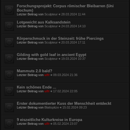
Forschungsprojekt: Corpus römischer Bleibarren (Uni
Bochum)
Letzter Beitrag von
Sculpteur
«
28.03.2024 11:44
Lotgewicht aus Kalksandstein
Letzter Beitrag von
Sculpteur
«
24.03.2024 14:10
Körperschmuck in der Steinzeit: frühe Piercings
Letzter Beitrag von
Sculpteur
«
20.03.2024 17:11
Gilding with gold leaf in ancient Egypt
Letzter Beitrag von
Sculpteur
«
19.03.2024 10:37
Mammuts 2.0 bald?
Letzter Beitrag von
ulfr
«
09.03.2024 21:36
Kein schönes Ende ...
Letzter Beitrag von
ulfr
«
17.02.2024 22:05
Erster dokumentierter Kuss der Menschheit entdeckt
Letzter Beitrag von
Blattspitze
«
15.02.2024 09:23
9 eiszeitliche Kulturkreise in Europa
Letzter Beitrag von
ulfr
«
05.02.2024 23:07