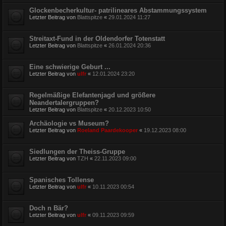
Glockenbecherkultur- patrilineares Abstammungssystem
Letzter Beitrag von
Blattspitze
«
29.01.2024 11:27
Streitaxt-Fund in der Oldendorfer Totenstatt
Letzter Beitrag von
Blattspitze
«
26.01.2024 20:36
Eine schwierige Geburt ...
Letzter Beitrag von
ulfr
«
12.01.2024 23:20
Regelmäßige Elefantenjagd und größere
Neandertalergruppen?
Letzter Beitrag von
Blattspitze
«
20.12.2023 10:50
Archäologie vs Museum?
Letzter Beitrag von
Roeland Paardekooper
«
19.12.2023 08:00
Siedlungen der Theiss-Gruppe
Letzter Beitrag von
TZH
«
22.11.2023 09:00
Spanisches Tollense
Letzter Beitrag von
ulfr
«
10.11.2023 00:54
Doch n Bär?
Letzter Beitrag von
ulfr
«
09.11.2023 09:59