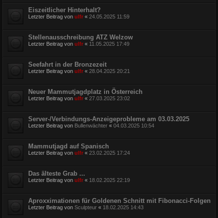
Eiszeitlicher Hinterhalt?
Letzter Beitrag von
ulfr
«
24.05.2025 11:59
Stellenausschreibung ATZ Welzow
Letzter Beitrag von
ulfr
«
11.05.2025 17:49
Seefahrt in der Bronzezeit
Letzter Beitrag von
ulfr
«
28.04.2025 20:21
Neuer Mammutjagdplatz in Österreich
Letzter Beitrag von
ulfr
«
27.03.2025 23:02
Server-/Verbindungs-Anzeigeprobleme am 03.03.2025
Letzter Beitrag von
Bullenwächter
«
04.03.2025 10:54
Mammutjagd auf Spanisch
Letzter Beitrag von
ulfr
«
23.02.2025 17:24
Das älteste Grab ...
Letzter Beitrag von
ulfr
«
18.02.2025 22:19
Aproxximationen für Goldenen Schnitt mit Fibonacci-Folgen
Letzter Beitrag von
Sculpteur
«
18.02.2025 14:43