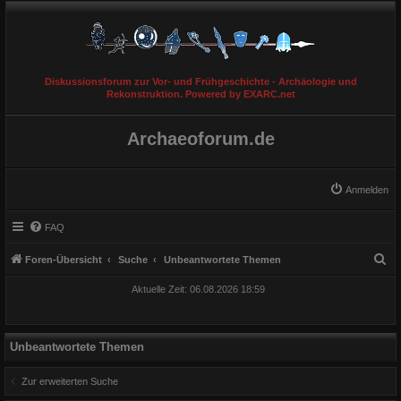
Diskussionsforum zur Vor- und Frühgeschichte - Archäologie und
Rekonstruktion. Powered by EXARC.net
Archaeoforum.de
Anmelden
FAQ
S
Foren-Übersicht
Suche
Unbeantwortete Themen
u
Aktuelle Zeit: 06.08.2026 18:59
c
h
e
Unbeantwortete Themen
Zur erweiterten Suche