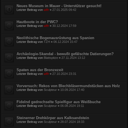
Neues Museum in Mauer - Unterstützer gesucht!
Letzter Beitrag von
ulfr
«
27.01.2025 09:42
Hautboote in der PWC?
Letzter Beitrag von
ulfr
«
30.12.2024 17:59
Neolithische Bogenausrüstung aus Spanien
Letzter Beitrag von
TZH
«
06.12.2024 15:47
Archäologie-Skandal - bewußt gefälschte Datierungen?
Letzter Beitrag von
Blattspitze
«
27.11.2024 13:12
Spaten aus der Bronzezeit
Letzter Beitrag von
ulfr
«
27.10.2024 23:31
Vorversuch: Rekos von Blechbläsermundstücken aus Holz
Letzter Beitrag von
Sculpteur
«
10.09.2024 17:40
Fidelnd gedrechselte Spielfigur aus Weißbuche
Letzter Beitrag von
Sculpteur
«
06.08.2024 19:11
Steinerner Drehkörper aus Kalksandstein
Letzter Beitrag von
Sculpteur
«
28.07.2024 18:33