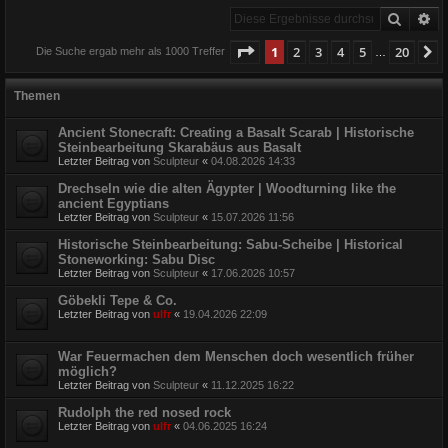
Suche
Er
Seite
1
von
20
1
2
3
4
5
20
N
Die Suche ergab mehr als 1000 Treffer
…
Themen
Ancient Stonecraft: Creating a Basalt Scarab | Historische
Steinbearbeitung Skarabäus aus Basalt
Letzter Beitrag von
Sculpteur
«
04.08.2026 14:33
Drechseln wie die alten Ägypter | Woodturning like the
ancient Egyptians
Letzter Beitrag von
Sculpteur
«
15.07.2026 11:56
Historische Steinbearbeitung: Sabu-Scheibe | Historical
Stoneworking: Sabu Disc
Letzter Beitrag von
Sculpteur
«
17.06.2026 10:57
Göbekli Tepe & Co.
Letzter Beitrag von
ulfr
«
19.04.2026 22:09
War Feuermachen dem Menschen doch wesentlich früher
möglich?
Letzter Beitrag von
Sculpteur
«
11.12.2025 16:22
Rudolph the red nosed rock
Letzter Beitrag von
ulfr
«
04.06.2025 16:24