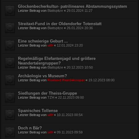
Glockenbecherkultur- patrilineares Abstammungssystem
Letzter Beitrag von
Blattspitze
«
29.01.2024 11:27
Streitaxt-Fund in der Oldendorfer Totenstatt
Letzter Beitrag von
Blattspitze
«
26.01.2024 20:36
Eine schwierige Geburt ...
Letzter Beitrag von
ulfr
«
12.01.2024 23:20
Regelmäßige Elefantenjagd und größere
Neandertalergruppen?
Letzter Beitrag von
Blattspitze
«
20.12.2023 10:50
Archäologie vs Museum?
Letzter Beitrag von
Roeland Paardekooper
«
19.12.2023 08:00
Siedlungen der Theiss-Gruppe
Letzter Beitrag von
TZH
«
22.11.2023 09:00
Spanisches Tollense
Letzter Beitrag von
ulfr
«
10.11.2023 00:54
Doch n Bär?
Letzter Beitrag von
ulfr
«
09.11.2023 09:59