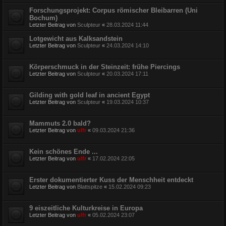
Forschungsprojekt: Corpus römischer Bleibarren (Uni
Bochum)
Letzter Beitrag von
Sculpteur
«
28.03.2024 11:44
Lotgewicht aus Kalksandstein
Letzter Beitrag von
Sculpteur
«
24.03.2024 14:10
Körperschmuck in der Steinzeit: frühe Piercings
Letzter Beitrag von
Sculpteur
«
20.03.2024 17:11
Gilding with gold leaf in ancient Egypt
Letzter Beitrag von
Sculpteur
«
19.03.2024 10:37
Mammuts 2.0 bald?
Letzter Beitrag von
ulfr
«
09.03.2024 21:36
Kein schönes Ende ...
Letzter Beitrag von
ulfr
«
17.02.2024 22:05
Erster dokumentierter Kuss der Menschheit entdeckt
Letzter Beitrag von
Blattspitze
«
15.02.2024 09:23
9 eiszeitliche Kulturkreise in Europa
Letzter Beitrag von
ulfr
«
05.02.2024 23:07