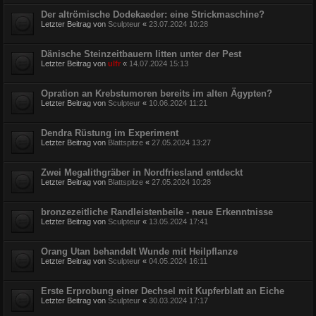
Der altrömische Dodekaeder: eine Strickmaschine?
Letzter Beitrag von
Sculpteur
«
23.07.2024 10:28
Dänische Steinzeitbauern litten unter der Pest
Letzter Beitrag von
ulfr
«
14.07.2024 15:13
Opration an Krebstumoren bereits im alten Ägypten?
Letzter Beitrag von
Sculpteur
«
10.06.2024 11:21
Dendra Rüstung im Experiment
Letzter Beitrag von
Blattspitze
«
27.05.2024 13:27
Zwei Megalithgräber in Nordfriesland entdeckt
Letzter Beitrag von
Blattspitze
«
27.05.2024 10:28
bronzezeitliche Randleistenbeile - neue Erkenntnisse
Letzter Beitrag von
Sculpteur
«
13.05.2024 17:41
Orang Utan behandelt Wunde mit Heilpflanze
Letzter Beitrag von
Sculpteur
«
04.05.2024 16:11
Erste Erprobung einer Dechsel mit Kupferblatt an Eiche
Letzter Beitrag von
Sculpteur
«
30.03.2024 17:17