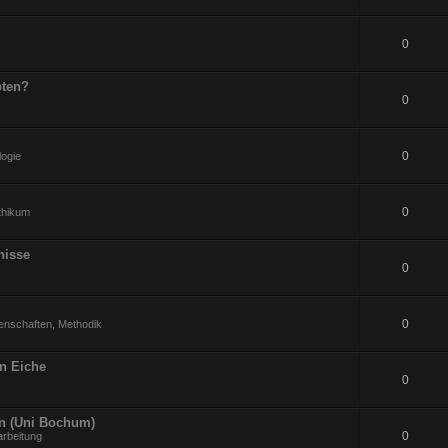
0
pten?
0
0
logie
0
ithikum
nisse
0
0
enschaften, Methodik
an Eiche
0
en (Uni Bochum)
0
arbeitung