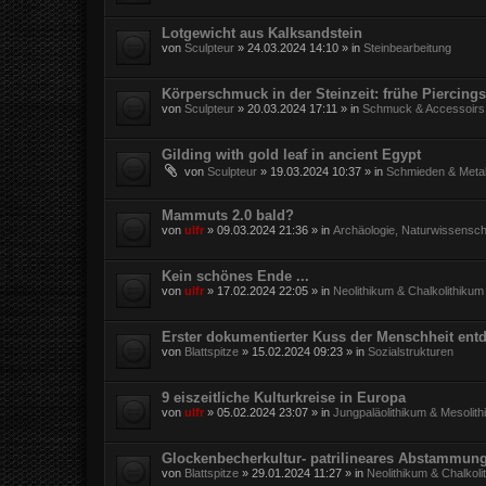
Lotgewicht aus Kalksandstein
von
Sculpteur
»
24.03.2024 14:10
» in
Steinbearbeitung
Körperschmuck in der Steinzeit: frühe Piercings
von
Sculpteur
»
20.03.2024 17:11
» in
Schmuck & Accessoirs
Gilding with gold leaf in ancient Egypt
von
Sculpteur
»
19.03.2024 10:37
» in
Schmieden & Metal
Mammuts 2.0 bald?
von
ulfr
»
09.03.2024 21:36
» in
Archäologie, Naturwissensch
Kein schönes Ende ...
von
ulfr
»
17.02.2024 22:05
» in
Neolithikum & Chalkolithikum
Erster dokumentierter Kuss der Menschheit entd
von
Blattspitze
»
15.02.2024 09:23
» in
Sozialstrukturen
9 eiszeitliche Kulturkreise in Europa
von
ulfr
»
05.02.2024 23:07
» in
Jungpaläolithikum & Mesolit
Glockenbecherkultur- patrilineares Abstammun
von
Blattspitze
»
29.01.2024 11:27
» in
Neolithikum & Chalkoli