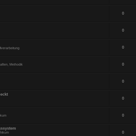
0
0
0
lverarbeitung
0
aften, Methodik
0
eckt
0
0
hikum
gssystem
0
thikum