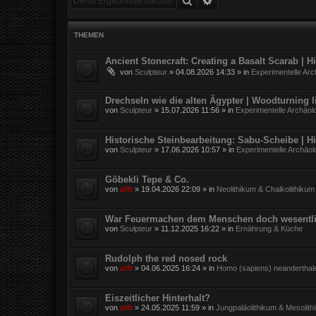
THEMEN
Ancient Stonecraft: Creating a Basalt Scarab | 
von
Sculpteur
»
04.08.2026 14:33
» in
Experimentelle Arc
Drechseln wie die alten Ägypter | Woodturning l
von
Sculpteur
»
15.07.2026 11:56
» in
Experimentelle Archäol
Historische Steinbearbeitung: Sabu-Scheibe | H
von
Sculpteur
»
17.06.2026 10:57
» in
Experimentelle Archäol
Göbekli Tepe & Co.
von
ulfr
»
19.04.2026 22:09
» in
Neolithikum & Chalkolithikum
War Feuermachen dem Menschen doch wesentli
von
Sculpteur
»
11.12.2025 16:22
» in
Ernährung & Küche
Rudolph the red nosed rock
von
ulfr
»
04.06.2025 16:24
» in
Homo (sapiens) neanderthal
Eiszeitlicher Hinterhalt?
von
ulfr
»
24.05.2025 11:59
» in
Jungpaläolithikum & Mesolith