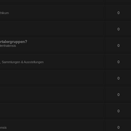
0
ithikum
0
rtalergruppen?
0
erthalensis
0
 Sammlungen & Ausstellungen
0
0
0
0
ensis