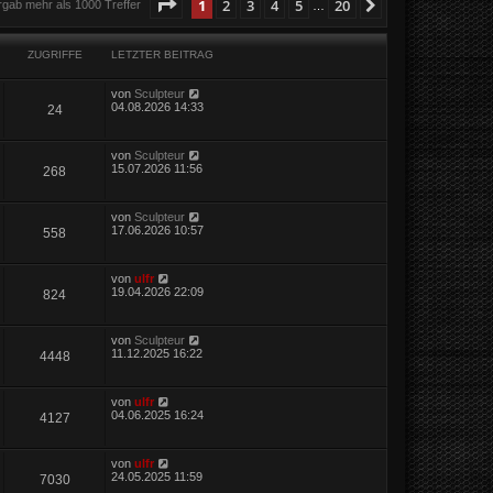
Seite
1
von
20
1
2
3
4
5
20
Nächste
rgab mehr als 1000 Treffer
…
ZUGRIFFE
LETZTER BEITRAG
von
Sculpteur
04.08.2026 14:33
24
von
Sculpteur
15.07.2026 11:56
268
von
Sculpteur
17.06.2026 10:57
558
von
ulfr
19.04.2026 22:09
824
von
Sculpteur
11.12.2025 16:22
4448
von
ulfr
04.06.2025 16:24
4127
von
ulfr
24.05.2025 11:59
7030