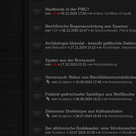
Hautboote in der PWC?
von
ulfr
»
30.12.2024 17:59
» in
Antiker Schiffbau & Nautik
Neolithische Bogenausrüstung aus Spanien
von
TZH
»
06.12.2024 15:47
» in
Speerschleuder, Pfeil & Bog
Archäologie-Skandal - bewußt gefälschte Datie
von
Blattspitze
»
27.11.2024 13:12
» in
Archäologie, Naturwis
Spaten aus der Bronzezeit
von
ulfr
»
27.10.2024 23:31
» in
Holzbearbeitung
Vorversuch: Rekos von Blechbläsermundstücke
von
Sculpteur
»
10.09.2024 17:40
» in
Holzbearbeitung
Fidelnd gedrechselte Spielfigur aus Weißbuche
von
Sculpteur
»
06.08.2024 19:11
» in
Holzbearbeitung
Steinerner Drehkörper aus Kalksandstein
von
Sculpteur
»
28.07.2024 18:33
» in
Steinbearbeitung
Der altrömische Dodekaeder: eine Strickmaschi
von
Sculpteur
»
23.07.2024 10:28
» in
Schmieden & Metallver