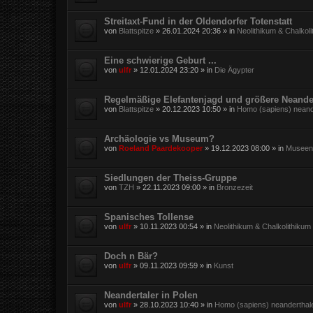
Streitaxt-Fund in der Oldendorfer Totenstatt
von
Blattspitze
»
26.01.2024 20:36
» in
Neolithikum & Chalkol
Eine schwierige Geburt ...
von
ulfr
»
12.01.2024 23:20
» in
Die Ägypter
Regelmäßige Elefantenjagd und größere Neande
von
Blattspitze
»
20.12.2023 10:50
» in
Homo (sapiens) neand
Archäologie vs Museum?
von
Roeland Paardekooper
»
19.12.2023 08:00
» in
Museen,
Siedlungen der Theiss-Gruppe
von
TZH
»
22.11.2023 09:00
» in
Bronzezeit
Spanisches Tollense
von
ulfr
»
10.11.2023 00:54
» in
Neolithikum & Chalkolithikum
Doch n Bär?
von
ulfr
»
09.11.2023 09:59
» in
Kunst
Neandertaler in Polen
von
ulfr
»
28.10.2023 10:40
» in
Homo (sapiens) neanderthal