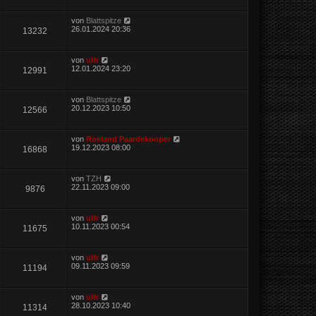
von
Blattspitze
26.01.2024 20:36
13232
von
ulfr
12.01.2024 23:20
12991
von
Blattspitze
20.12.2023 10:50
12566
von
Roeland Paardekooper
19.12.2023 08:00
16868
von
TZH
22.11.2023 09:00
9876
von
ulfr
10.11.2023 00:54
11675
von
ulfr
09.11.2023 09:59
11194
von
ulfr
28.10.2023 10:40
11314