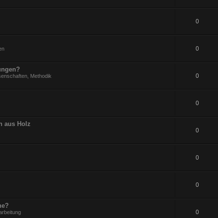
0
0
en
rungen?
0
senschaften, Methodik
0
n aus Holz
0
0
0
ne?
0
arbeitung