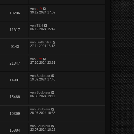
von
ulfr
30.12.2024 17:59
10286
von
TZH
06.12.2024 15:47
11817
von
Blattspitze
27.11.2024 13:12
9143
von
ulfr
27.10.2024 23:31
21347
von
Sculpteur
10.09.2024 17:40
14901
von
Sculpteur
06.08.2024 19:11
15468
von
Sculpteur
28.07.2024 18:33
10369
von
Sculpteur
23.07.2024 10:28
15884