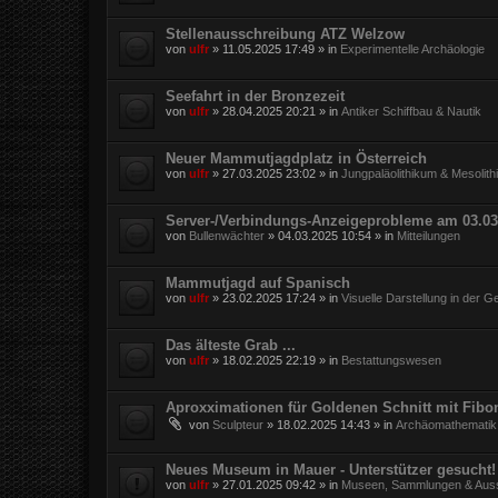
Stellenausschreibung ATZ Welzow
von
ulfr
»
11.05.2025 17:49
» in
Experimentelle Archäologie
Seefahrt in der Bronzezeit
von
ulfr
»
28.04.2025 20:21
» in
Antiker Schiffbau & Nautik
Neuer Mammutjagdplatz in Österreich
von
ulfr
»
27.03.2025 23:02
» in
Jungpaläolithikum & Mesolit
Server-/Verbindungs-Anzeigeprobleme am 03.03
von
Bullenwächter
»
04.03.2025 10:54
» in
Mitteilungen
Mammutjagd auf Spanisch
von
ulfr
»
23.02.2025 17:24
» in
Visuelle Darstellung in der G
Das älteste Grab ...
von
ulfr
»
18.02.2025 22:19
» in
Bestattungswesen
Aproxximationen für Goldenen Schnitt mit Fibo
von
Sculpteur
»
18.02.2025 14:43
» in
Archäomathematik
Neues Museum in Mauer - Unterstützer gesucht!
von
ulfr
»
27.01.2025 09:42
» in
Museen, Sammlungen & Auss