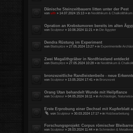
Dänische Steinzeitbauern litten unter der Pest
von
ulfr
»
14.07.2024 15:13
» in
Neolithikum & Chalkolithikum
Opration an Krebstumoren bereits im alten Ägy
von
Sculpteur
»
10.06.2024 11:21
» in
Die Ägypter
Dendra Rüstung im Experiment
von
Blattspitze
»
27.05.2024 13:27
» in
Experimentelle Archäo
Zwei Megalithgräber in Nordfriesland entdeckt
von
Blattspitze
»
27.05.2024 10:28
» in
Neolithikum & Chalkol
bronzezeitliche Randleistenbeile - neue Erkennt
von
Sculpteur
»
13.05.2024 17:41
» in
Bronzezeit
Orang Utan behandelt Wunde mit Heilpflanze
von
Sculpteur
»
04.05.2024 16:11
» in
Archäologie, Naturwiss
Erste Erprobung einer Dechsel mit Kupferblatt 
von
Sculpteur
»
30.03.2024 17:17
» in
Holzbearbeitung
Forschungsprojekt: Corpus römischer Bleibarr
von
Sculpteur
»
28.03.2024 11:44
» in
Schmieden & Metallver