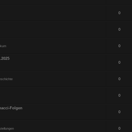
0
0
0
hikum
.2025
0
0
eschichte
0
nacci-Folgen
0
0
tellungen