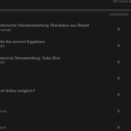
Die Suche e
ANTWORTEN
Historische Steinbearbeitung Skarabäus aus Basalt
0
häologie
ike the ancient Egyptians
0
ogie
istorical Stoneworking: Sabu Disc
0
ogie
0
ch früher möglich?
0
0
ensis
0
ikum