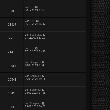
von
ulfr
30.12.2024 17:59
10380
von
TZH
06.12.2024 15:47
11917
von
Blattspitze
27.11.2024 13:12
9254
von
ulfr
27.10.2024 23:31
21479
von
Sculpteur
10.09.2024 17:40
14987
von
Sculpteur
06.08.2024 19:11
15541
von
Sculpteur
28.07.2024 18:33
10455
von
Sculpteur
23.07.2024 10:28
16003