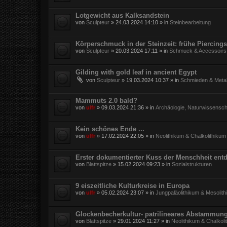
Lotgewicht aus Kalksandstein
von
Sculpteur
»
24.03.2024 14:10
» in
Steinbearbeitung
Körperschmuck in der Steinzeit: frühe Piercings
von
Sculpteur
»
20.03.2024 17:11
» in
Schmuck & Accessoirs
Gilding with gold leaf in ancient Egypt
von
Sculpteur
»
19.03.2024 10:37
» in
Schmieden & Metal
Mammuts 2.0 bald?
von
ulfr
»
09.03.2024 21:36
» in
Archäologie, Naturwissensch
Kein schönes Ende ...
von
ulfr
»
17.02.2024 22:05
» in
Neolithikum & Chalkolithikum
Erster dokumentierter Kuss der Menschheit entd
von
Blattspitze
»
15.02.2024 09:23
» in
Sozialstrukturen
9 eiszeitliche Kulturkreise in Europa
von
ulfr
»
05.02.2024 23:07
» in
Jungpaläolithikum & Mesolit
Glockenbecherkultur- patrilineares Abstammun
von
Blattspitze
»
29.01.2024 11:27
» in
Neolithikum & Chalkoli