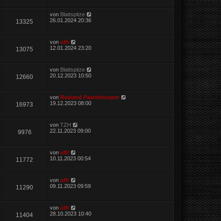
von
Blattspitze
26.01.2024 20:36
13325
von
ulfr
12.01.2024 23:20
13075
von
Blattspitze
20.12.2023 10:50
12660
von
Roeland Paardekooper
19.12.2023 08:00
16973
von
TZH
22.11.2023 09:00
9976
von
ulfr
10.11.2023 00:54
11772
von
ulfr
09.11.2023 09:59
11290
von
ulfr
28.10.2023 10:40
11404