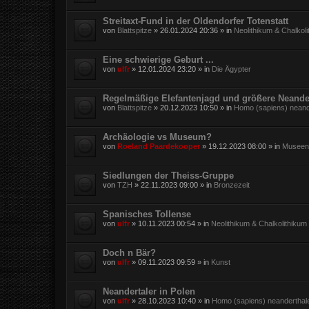
Streitaxt-Fund in der Oldendorfer Totenstatt
von
Blattspitze
»
26.01.2024 20:36
» in
Neolithikum & Chalkol
Eine schwierige Geburt ...
von
ulfr
»
12.01.2024 23:20
» in
Die Ägypter
Regelmäßige Elefantenjagd und größere Neande
von
Blattspitze
»
20.12.2023 10:50
» in
Homo (sapiens) neand
Archäologie vs Museum?
von
Roeland Paardekooper
»
19.12.2023 08:00
» in
Museen,
Siedlungen der Theiss-Gruppe
von
TZH
»
22.11.2023 09:00
» in
Bronzezeit
Spanisches Tollense
von
ulfr
»
10.11.2023 00:54
» in
Neolithikum & Chalkolithikum
Doch n Bär?
von
ulfr
»
09.11.2023 09:59
» in
Kunst
Neandertaler in Polen
von
ulfr
»
28.10.2023 10:40
» in
Homo (sapiens) neanderthal