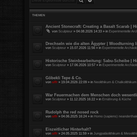
THEMEN
Ancient Stonecraft: Creating a Basalt Scarab | 
von
Sculpteur
»
04.08.2026 14:33
» in
Experimentelle Arc
Drechseln wie die alten Ägypter | Woodturning l
von
Sculpteur
»
15.07.2026 11:56
» in
Experimentelle Archäol
Historische Steinbearbeitung: Sabu-Scheibe | H
von
Sculpteur
»
17.06.2026 10:57
» in
Experimentelle Archäol
Göbekli Tepe & Co.
von
ulfr
»
19.04.2026 22:09
» in
Neolithikum & Chalkolithikum
War Feuermachen dem Menschen doch wesentli
von
Sculpteur
»
11.12.2025 16:22
» in
Ernährung & Küche
Rudolph the red nosed rock
von
ulfr
»
04.06.2025 16:24
» in
Homo (sapiens) neanderthal
Eiszeitlicher Hinterhalt?
von
ulfr
»
24.05.2025 11:59
» in
Jungpaläolithikum & Mesolith