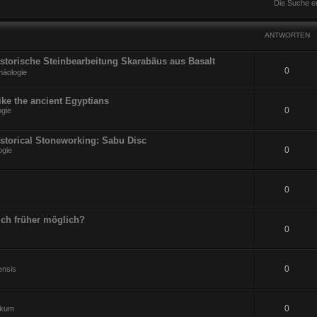
Die Suche e
ANTWORTEN
Historische Steinbearbeitung Skarabäus aus Basalt
0
häologie
ike the ancient Egyptians
0
ogie
istorical Stoneworking: Sabu Disc
0
ogie
0
ch früher möglich?
0
0
ensis
0
ikum