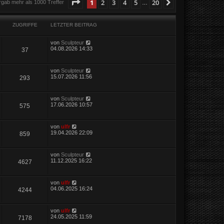
Seite
1
von
20
1
2
3
4
5
20
Nächste
rgab mehr als 1000 Treffer
…
ZUGRIFFE
LETZTER BEITRAG
von
Sculpteur
04.08.2026 14:33
37
von
Sculpteur
15.07.2026 11:56
293
von
Sculpteur
17.06.2026 10:57
575
von
ulfr
19.04.2026 22:09
859
von
Sculpteur
11.12.2025 16:22
4627
von
ulfr
04.06.2025 16:24
4244
von
ulfr
24.05.2025 11:59
7178