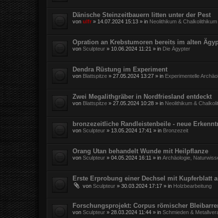
Dänische Steinzeitbauern litten unter der Pest
von
ulfr
»
14.07.2024 15:13
» in
Neolithikum & Chalkolithikum
Opration an Krebstumoren bereits im alten Ägy
von
Sculpteur
»
10.06.2024 11:21
» in
Die Ägypter
Dendra Rüstung im Experiment
von
Blattspitze
»
27.05.2024 13:27
» in
Experimentelle Archäo
Zwei Megalithgräber in Nordfriesland entdeckt
von
Blattspitze
»
27.05.2024 10:28
» in
Neolithikum & Chalkol
bronzezeitliche Randleistenbeile - neue Erkennt
von
Sculpteur
»
13.05.2024 17:41
» in
Bronzezeit
Orang Utan behandelt Wunde mit Heilpflanze
von
Sculpteur
»
04.05.2024 16:11
» in
Archäologie, Naturwiss
Erste Erprobung einer Dechsel mit Kupferblatt 
von
Sculpteur
»
30.03.2024 17:17
» in
Holzbearbeitung
Forschungsprojekt: Corpus römischer Bleibarr
von
Sculpteur
»
28.03.2024 11:44
» in
Schmieden & Metallver