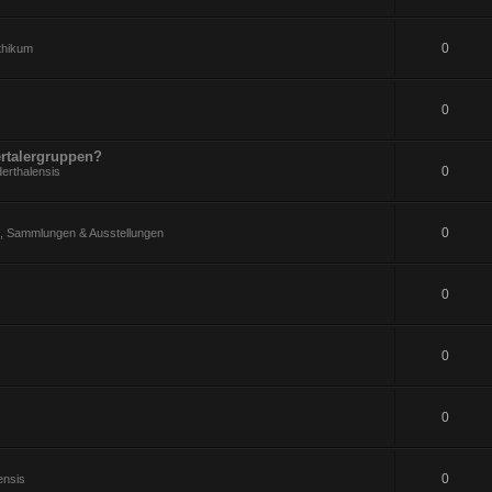
0
ithikum
0
rtalergruppen?
0
erthalensis
0
 Sammlungen & Ausstellungen
0
0
0
0
ensis