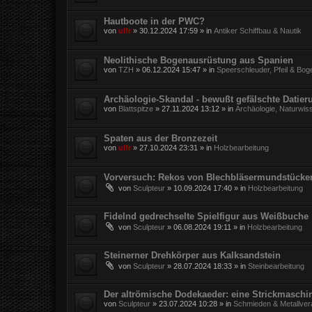
Hautboote in der PWC?
von
ulfr
»
30.12.2024 17:59
» in
Antiker Schiffbau & Nautik
Neolithische Bogenausrüstung aus Spanien
von
TZH
»
06.12.2024 15:47
» in
Speerschleuder, Pfeil & Bog
Archäologie-Skandal - bewußt gefälschte Datie
von
Blattspitze
»
27.11.2024 13:12
» in
Archäologie, Naturwis
Spaten aus der Bronzezeit
von
ulfr
»
27.10.2024 23:31
» in
Holzbearbeitung
Vorversuch: Rekos von Blechbläsermundstücke
von
Sculpteur
»
10.09.2024 17:40
» in
Holzbearbeitung
Fidelnd gedrechselte Spielfigur aus Weißbuche
von
Sculpteur
»
06.08.2024 19:11
» in
Holzbearbeitung
Steinerner Drehkörper aus Kalksandstein
von
Sculpteur
»
28.07.2024 18:33
» in
Steinbearbeitung
Der altrömische Dodekaeder: eine Strickmaschi
von
Sculpteur
»
23.07.2024 10:28
» in
Schmieden & Metallver