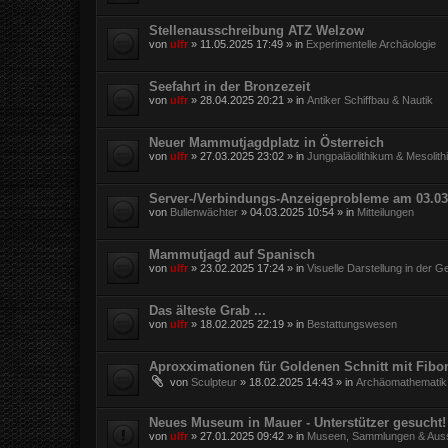
Stellenausschreibung ATZ Welzow
von
ulfr
»
11.05.2025 17:49
» in
Experimentelle Archäologie
Seefahrt in der Bronzezeit
von
ulfr
»
28.04.2025 20:21
» in
Antiker Schiffbau & Nautik
Neuer Mammutjagdplatz in Österreich
von
ulfr
»
27.03.2025 23:02
» in
Jungpaläolithikum & Mesolit
Server-/Verbindungs-Anzeigeprobleme am 03.03
von
Bullenwächter
»
04.03.2025 10:54
» in
Mitteilungen
Mammutjagd auf Spanisch
von
ulfr
»
23.02.2025 17:24
» in
Visuelle Darstellung in der G
Das älteste Grab ...
von
ulfr
»
18.02.2025 22:19
» in
Bestattungswesen
Aproxximationen für Goldenen Schnitt mit Fibo
von
Sculpteur
»
18.02.2025 14:43
» in
Archäomathematik
Neues Museum in Mauer - Unterstützer gesucht!
von
ulfr
»
27.01.2025 09:42
» in
Museen, Sammlungen & Auss