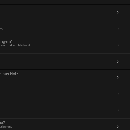
0
0
en
rungen?
0
senschaften, Methodik
0
n aus Holz
0
0
0
ne?
0
arbeitung