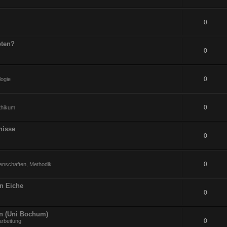
0
pten?
0
0
logie
0
ithikum
nisse
0
0
enschaften, Methodik
an Eiche
0
en (Uni Bochum)
0
arbeitung