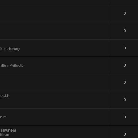
0
0
0
lverarbeitung
0
aften, Methodik
0
eckt
0
0
hikum
gssystem
0
thikum