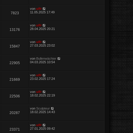
von
ulfr
11.05.2025 17:49
7823
von
ulfr
28.04.2025 20:21
13176
von
ulfr
27.03.2025 23:02
15847
von
Bullenwächter
04.03.2025 10:54
22905
von
ulfr
23.02.2025 17:24
21669
von
ulfr
18.02.2025 22:19
22506
von
Sculpteur
18.02.2025 14:43
20287
von
ulfr
27.01.2025 09:42
23371