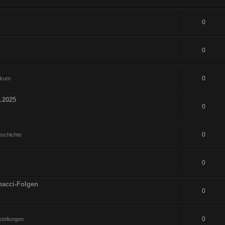
0
0
0
hikum
.2025
0
0
eschichte
0
nacci-Folgen
0
0
tellungen