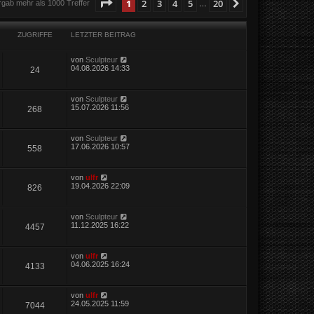
Seite
1
von
20
1
2
3
4
5
20
Nächste
rgab mehr als 1000 Treffer
…
ZUGRIFFE
LETZTER BEITRAG
von
Sculpteur
04.08.2026 14:33
24
von
Sculpteur
15.07.2026 11:56
268
von
Sculpteur
17.06.2026 10:57
558
von
ulfr
19.04.2026 22:09
826
von
Sculpteur
11.12.2025 16:22
4457
von
ulfr
04.06.2025 16:24
4133
von
ulfr
24.05.2025 11:59
7044