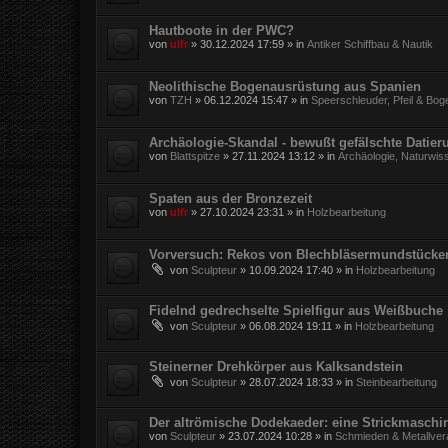
Hautboote in der PWC?
von
ulfr
»
30.12.2024 17:59
» in
Antiker Schiffbau & Nautik
Neolithische Bogenausrüstung aus Spanien
von
TZH
»
06.12.2024 15:47
» in
Speerschleuder, Pfeil & Bog
Archäologie-Skandal - bewußt gefälschte Datie
von
Blattspitze
»
27.11.2024 13:12
» in
Archäologie, Naturwis
Spaten aus der Bronzezeit
von
ulfr
»
27.10.2024 23:31
» in
Holzbearbeitung
Vorversuch: Rekos von Blechbläsermundstücke
von
Sculpteur
»
10.09.2024 17:40
» in
Holzbearbeitung
Fidelnd gedrechselte Spielfigur aus Weißbuche
von
Sculpteur
»
06.08.2024 19:11
» in
Holzbearbeitung
Steinerner Drehkörper aus Kalksandstein
von
Sculpteur
»
28.07.2024 18:33
» in
Steinbearbeitung
Der altrömische Dodekaeder: eine Strickmaschi
von
Sculpteur
»
23.07.2024 10:28
» in
Schmieden & Metallver