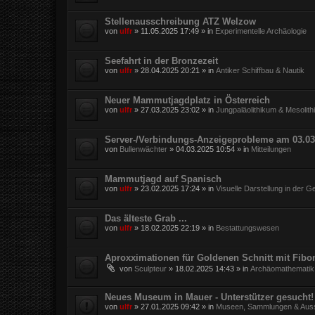
Stellenausschreibung ATZ Welzow
von
ulfr
»
11.05.2025 17:49
» in
Experimentelle Archäologie
Seefahrt in der Bronzezeit
von
ulfr
»
28.04.2025 20:21
» in
Antiker Schiffbau & Nautik
Neuer Mammutjagdplatz in Österreich
von
ulfr
»
27.03.2025 23:02
» in
Jungpaläolithikum & Mesolit
Server-/Verbindungs-Anzeigeprobleme am 03.03
von
Bullenwächter
»
04.03.2025 10:54
» in
Mitteilungen
Mammutjagd auf Spanisch
von
ulfr
»
23.02.2025 17:24
» in
Visuelle Darstellung in der G
Das älteste Grab ...
von
ulfr
»
18.02.2025 22:19
» in
Bestattungswesen
Aproxximationen für Goldenen Schnitt mit Fibo
von
Sculpteur
»
18.02.2025 14:43
» in
Archäomathematik
Neues Museum in Mauer - Unterstützer gesucht!
von
ulfr
»
27.01.2025 09:42
» in
Museen, Sammlungen & Auss