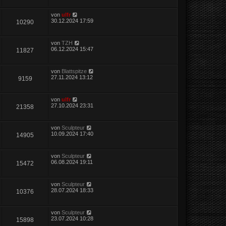
von
ulfr
30.12.2024 17:59
10290
von
TZH
06.12.2024 15:47
11827
von
Blattspitze
27.11.2024 13:12
9159
von
ulfr
27.10.2024 23:31
21358
von
Sculpteur
10.09.2024 17:40
14905
von
Sculpteur
06.08.2024 19:11
15472
von
Sculpteur
28.07.2024 18:33
10376
von
Sculpteur
23.07.2024 10:28
15898