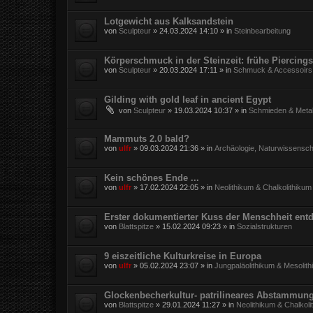
Lotgewicht aus Kalksandstein
von
Sculpteur
»
24.03.2024 14:10
» in
Steinbearbeitung
Körperschmuck in der Steinzeit: frühe Piercings
von
Sculpteur
»
20.03.2024 17:11
» in
Schmuck & Accessoirs
Gilding with gold leaf in ancient Egypt
von
Sculpteur
»
19.03.2024 10:37
» in
Schmieden & Metal
Mammuts 2.0 bald?
von
ulfr
»
09.03.2024 21:36
» in
Archäologie, Naturwissensch
Kein schönes Ende ...
von
ulfr
»
17.02.2024 22:05
» in
Neolithikum & Chalkolithikum
Erster dokumentierter Kuss der Menschheit entd
von
Blattspitze
»
15.02.2024 09:23
» in
Sozialstrukturen
9 eiszeitliche Kulturkreise in Europa
von
ulfr
»
05.02.2024 23:07
» in
Jungpaläolithikum & Mesolit
Glockenbecherkultur- patrilineares Abstammun
von
Blattspitze
»
29.01.2024 11:27
» in
Neolithikum & Chalkoli