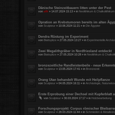
Dänische Steinzeitbauern litten unter der Pest
von
ulfr
»
14.07.2024 15:13
» in
Neolithikum & Chalkolithikum
Opration an Krebstumoren bereits im alten Ägy
von
Sculpteur
»
10.06.2024 11:21
» in
Die Ägypter
Dendra Rüstung im Experiment
von
Blattspitze
»
27.05.2024 13:27
» in
Experimentelle Archäo
Zwei Megalithgräber in Nordfriesland entdeckt
von
Blattspitze
»
27.05.2024 10:28
» in
Neolithikum & Chalkol
bronzezeitliche Randleistenbeile - neue Erkennt
von
Sculpteur
»
13.05.2024 17:41
» in
Bronzezeit
Orang Utan behandelt Wunde mit Heilpflanze
von
Sculpteur
»
04.05.2024 16:11
» in
Archäologie, Naturwiss
Erste Erprobung einer Dechsel mit Kupferblatt 
von
Sculpteur
»
30.03.2024 17:17
» in
Holzbearbeitung
Forschungsprojekt: Corpus römischer Bleibarr
von
Sculpteur
»
28.03.2024 11:44
» in
Schmieden & Metallver