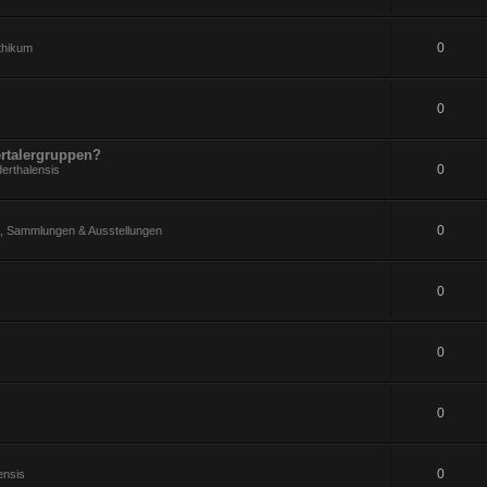
0
ithikum
0
rtalergruppen?
0
erthalensis
0
 Sammlungen & Ausstellungen
0
0
0
0
ensis