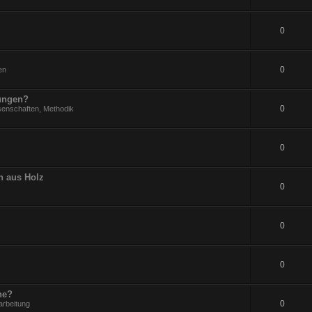
0
0
en
rungen?
0
senschaften, Methodik
0
n aus Holz
0
0
0
ne?
0
arbeitung