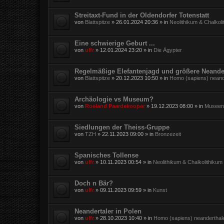
Streitaxt-Fund in der Oldendorfer Totenstatt
von
Blattspitze
»
26.01.2024 20:36
» in
Neolithikum & Chalkol
Eine schwierige Geburt ...
von
ulfr
»
12.01.2024 23:20
» in
Die Ägypter
Regelmäßige Elefantenjagd und größere Neande
von
Blattspitze
»
20.12.2023 10:50
» in
Homo (sapiens) neand
Archäologie vs Museum?
von
Roeland Paardekooper
»
19.12.2023 08:00
» in
Museen,
Siedlungen der Theiss-Gruppe
von
TZH
»
22.11.2023 09:00
» in
Bronzezeit
Spanisches Tollense
von
ulfr
»
10.11.2023 00:54
» in
Neolithikum & Chalkolithikum
Doch n Bär?
von
ulfr
»
09.11.2023 09:59
» in
Kunst
Neandertaler in Polen
von
ulfr
»
28.10.2023 10:40
» in
Homo (sapiens) neanderthal