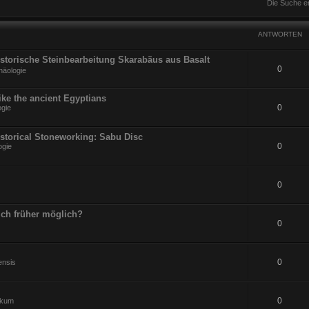
Die Suche e
ANTWORTEN
Historische Steinbearbeitung Skarabäus aus Basalt
0
häologie
ike the ancient Egyptians
0
ogie
istorical Stoneworking: Sabu Disc
0
ogie
0
ch früher möglich?
0
0
ensis
0
ikum