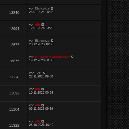
von
Blattspitze
26.01.2024 20:36
13240
von
ulfr
12.01.2024 23:20
12994
von
Blattspitze
20.12.2023 10:50
12577
von
Roeland Paardekooper
19.12.2023 08:00
16875
von
TZH
22.11.2023 09:00
9884
von
ulfr
10.11.2023 00:54
11692
von
ulfr
09.11.2023 09:59
11204
von
ulfr
28.10.2023 10:40
11322