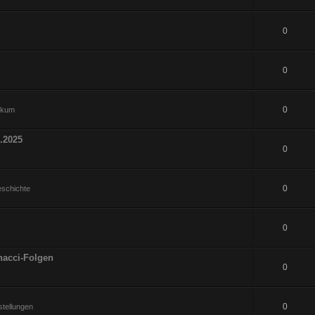
0
0
0
hikum
.2025
0
0
eschichte
0
nacci-Folgen
0
0
tellungen