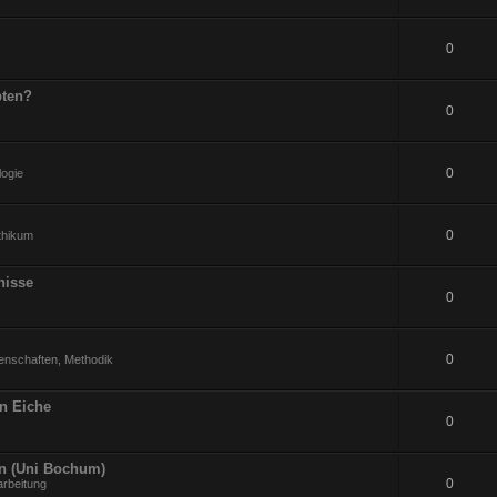
0
pten?
0
0
logie
0
ithikum
nisse
0
0
enschaften, Methodik
an Eiche
0
en (Uni Bochum)
0
arbeitung