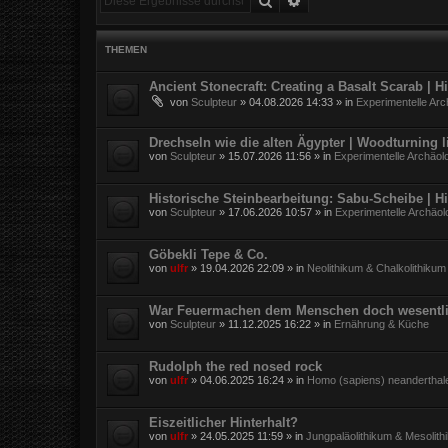
THEMEN
Ancient Stonecraft: Creating a Basalt Scarab | 
von
Sculpteur
»
04.08.2026 14:33
» in
Experimentelle Arc
Drechseln wie die alten Ägypter | Woodturning l
von
Sculpteur
»
15.07.2026 11:56
» in
Experimentelle Archäol
Historische Steinbearbeitung: Sabu-Scheibe | H
von
Sculpteur
»
17.06.2026 10:57
» in
Experimentelle Archäol
Göbekli Tepe & Co.
von
ulfr
»
19.04.2026 22:09
» in
Neolithikum & Chalkolithikum
War Feuermachen dem Menschen doch wesentli
von
Sculpteur
»
11.12.2025 16:22
» in
Ernährung & Küche
Rudolph the red nosed rock
von
ulfr
»
04.06.2025 16:24
» in
Homo (sapiens) neanderthal
Eiszeitlicher Hinterhalt?
von
ulfr
»
24.05.2025 11:59
» in
Jungpaläolithikum & Mesolith