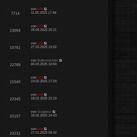
von
ulfr
11.05.2025 17:49
7714
von
ulfr
28.04.2025 20:21
13054
von
ulfr
27.03.2025 23:02
15761
von
Bullenwächter
04.03.2025 10:54
22769
von
ulfr
23.02.2025 17:24
21540
von
ulfr
18.02.2025 22:19
22345
von
Sculpteur
18.02.2025 14:43
20157
von
ulfr
27.01.2025 09:42
23231