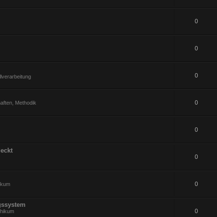
0
0
0
lverarbeitung
0
aften, Methodik
0
eckt
0
0
hikum
gssystem
0
thikum