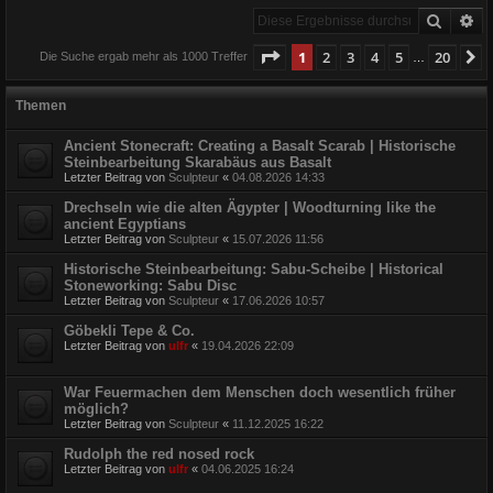
Suche
Er
Seite
1
von
20
1
2
3
4
5
20
N
Die Suche ergab mehr als 1000 Treffer
…
Themen
Ancient Stonecraft: Creating a Basalt Scarab | Historische
Steinbearbeitung Skarabäus aus Basalt
Letzter Beitrag von
Sculpteur
«
04.08.2026 14:33
Drechseln wie die alten Ägypter | Woodturning like the
ancient Egyptians
Letzter Beitrag von
Sculpteur
«
15.07.2026 11:56
Historische Steinbearbeitung: Sabu-Scheibe | Historical
Stoneworking: Sabu Disc
Letzter Beitrag von
Sculpteur
«
17.06.2026 10:57
Göbekli Tepe & Co.
Letzter Beitrag von
ulfr
«
19.04.2026 22:09
War Feuermachen dem Menschen doch wesentlich früher
möglich?
Letzter Beitrag von
Sculpteur
«
11.12.2025 16:22
Rudolph the red nosed rock
Letzter Beitrag von
ulfr
«
04.06.2025 16:24