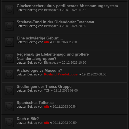
Glockenbecherkultur- patrilineares Abstammungssystem
Letzter Beitrag von
Blattspitze
«
29.01.2024 11:27
Streitaxt-Fund in der Oldendorfer Totenstatt
Letzter Beitrag von
Blattspitze
«
26.01.2024 20:36
Eine schwierige Geburt ...
Letzter Beitrag von
ulfr
«
12.01.2024 23:20
Regelmäßige Elefantenjagd und größere
Neandertalergruppen?
Letzter Beitrag von
Blattspitze
«
20.12.2023 10:50
Archäologie vs Museum?
Letzter Beitrag von
Roeland Paardekooper
«
19.12.2023 08:00
Siedlungen der Theiss-Gruppe
Letzter Beitrag von
TZH
«
22.11.2023 09:00
Spanisches Tollense
Letzter Beitrag von
ulfr
«
10.11.2023 00:54
Doch n Bär?
Letzter Beitrag von
ulfr
«
09.11.2023 09:59