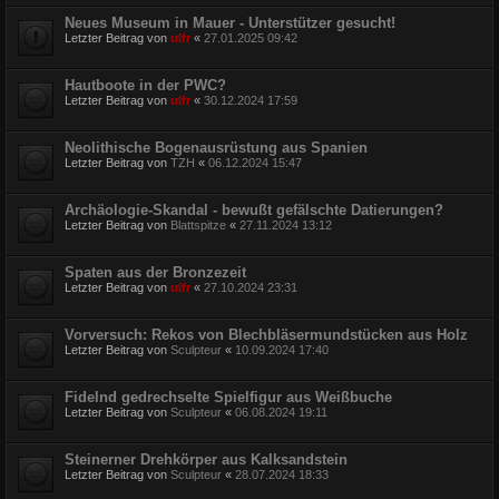
Neues Museum in Mauer - Unterstützer gesucht!
Letzter Beitrag von
ulfr
«
27.01.2025 09:42
Hautboote in der PWC?
Letzter Beitrag von
ulfr
«
30.12.2024 17:59
Neolithische Bogenausrüstung aus Spanien
Letzter Beitrag von
TZH
«
06.12.2024 15:47
Archäologie-Skandal - bewußt gefälschte Datierungen?
Letzter Beitrag von
Blattspitze
«
27.11.2024 13:12
Spaten aus der Bronzezeit
Letzter Beitrag von
ulfr
«
27.10.2024 23:31
Vorversuch: Rekos von Blechbläsermundstücken aus Holz
Letzter Beitrag von
Sculpteur
«
10.09.2024 17:40
Fidelnd gedrechselte Spielfigur aus Weißbuche
Letzter Beitrag von
Sculpteur
«
06.08.2024 19:11
Steinerner Drehkörper aus Kalksandstein
Letzter Beitrag von
Sculpteur
«
28.07.2024 18:33