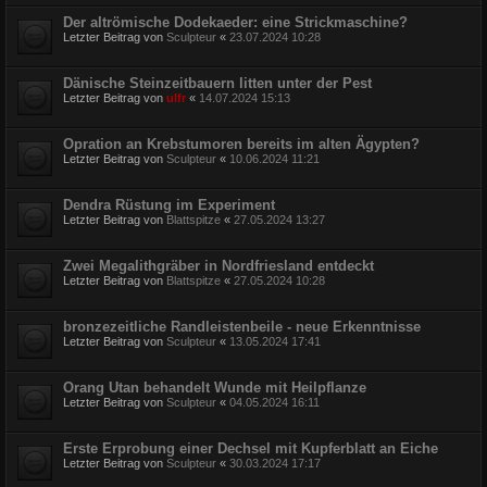
Der altrömische Dodekaeder: eine Strickmaschine?
Letzter Beitrag von
Sculpteur
«
23.07.2024 10:28
Dänische Steinzeitbauern litten unter der Pest
Letzter Beitrag von
ulfr
«
14.07.2024 15:13
Opration an Krebstumoren bereits im alten Ägypten?
Letzter Beitrag von
Sculpteur
«
10.06.2024 11:21
Dendra Rüstung im Experiment
Letzter Beitrag von
Blattspitze
«
27.05.2024 13:27
Zwei Megalithgräber in Nordfriesland entdeckt
Letzter Beitrag von
Blattspitze
«
27.05.2024 10:28
bronzezeitliche Randleistenbeile - neue Erkenntnisse
Letzter Beitrag von
Sculpteur
«
13.05.2024 17:41
Orang Utan behandelt Wunde mit Heilpflanze
Letzter Beitrag von
Sculpteur
«
04.05.2024 16:11
Erste Erprobung einer Dechsel mit Kupferblatt an Eiche
Letzter Beitrag von
Sculpteur
«
30.03.2024 17:17