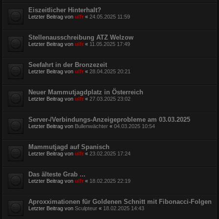
Eiszeitlicher Hinterhalt?
Letzter Beitrag von
ulfr
«
24.05.2025 11:59
Stellenausschreibung ATZ Welzow
Letzter Beitrag von
ulfr
«
11.05.2025 17:49
Seefahrt in der Bronzezeit
Letzter Beitrag von
ulfr
«
28.04.2025 20:21
Neuer Mammutjagdplatz in Österreich
Letzter Beitrag von
ulfr
«
27.03.2025 23:02
Server-/Verbindungs-Anzeigeprobleme am 03.03.2025
Letzter Beitrag von
Bullenwächter
«
04.03.2025 10:54
Mammutjagd auf Spanisch
Letzter Beitrag von
ulfr
«
23.02.2025 17:24
Das älteste Grab ...
Letzter Beitrag von
ulfr
«
18.02.2025 22:19
Aproxximationen für Goldenen Schnitt mit Fibonacci-Folgen
Letzter Beitrag von
Sculpteur
«
18.02.2025 14:43