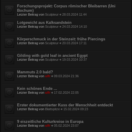
Forschungsprojekt: Corpus römischer Bleibarren (Uni
Bochum)
Letzter Beitrag von
Sculpteur
«
28.03.2024 11:44
Lotgewicht aus Kalksandstein
Letzter Beitrag von
Sculpteur
«
24.03.2024 14:10
Körperschmuck in der Steinzeit: frühe Piercings
Letzter Beitrag von
Sculpteur
«
20.03.2024 17:11
Gilding with gold leaf in ancient Egypt
Letzter Beitrag von
Sculpteur
«
19.03.2024 10:37
Mammuts 2.0 bald?
Letzter Beitrag von
ulfr
«
09.03.2024 21:36
Kein schönes Ende ...
Letzter Beitrag von
ulfr
«
17.02.2024 22:05
Erster dokumentierter Kuss der Menschheit entdeckt
Letzter Beitrag von
Blattspitze
«
15.02.2024 09:23
9 eiszeitliche Kulturkreise in Europa
Letzter Beitrag von
ulfr
«
05.02.2024 23:07