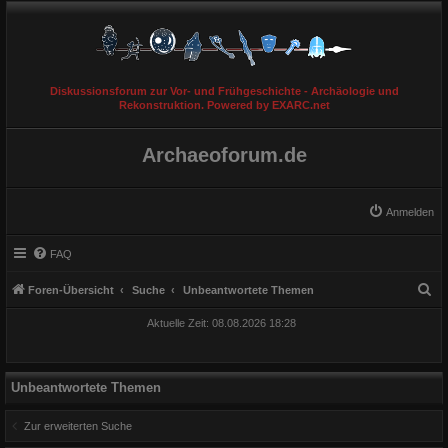
Diskussionsforum zur Vor- und Frühgeschichte - Archäologie und
Rekonstruktion. Powered by EXARC.net
Archaeoforum.de
Anmelden
FAQ
S
Foren-Übersicht
Suche
Unbeantwortete Themen
u
Aktuelle Zeit: 08.08.2026 18:28
c
h
e
Unbeantwortete Themen
Zur erweiterten Suche