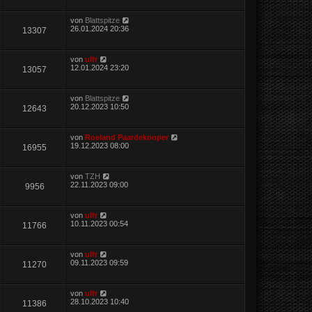
von
Blattspitze
26.01.2024 20:36
13307
von
ulfr
12.01.2024 23:20
13057
von
Blattspitze
20.12.2023 10:50
12643
von
Roeland Paardekooper
19.12.2023 08:00
16955
von
TZH
22.11.2023 09:00
9956
von
ulfr
10.11.2023 00:54
11766
von
ulfr
09.11.2023 09:59
11270
von
ulfr
28.10.2023 10:40
11386