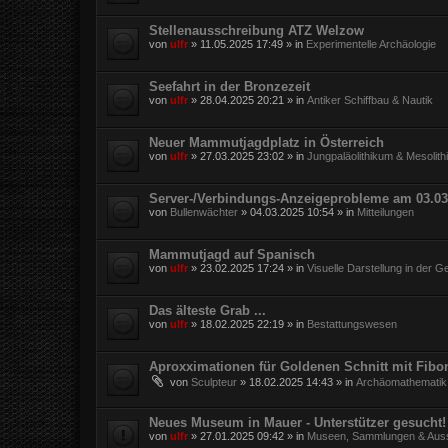
Stellenausschreibung ATZ Welzow
von
ulfr
»
11.05.2025 17:49
» in
Experimentelle Archäologie
Seefahrt in der Bronzezeit
von
ulfr
»
28.04.2025 20:21
» in
Antiker Schiffbau & Nautik
Neuer Mammutjagdplatz in Österreich
von
ulfr
»
27.03.2025 23:02
» in
Jungpaläolithikum & Mesolit
Server-/Verbindungs-Anzeigeprobleme am 03.03
von
Bullenwächter
»
04.03.2025 10:54
» in
Mitteilungen
Mammutjagd auf Spanisch
von
ulfr
»
23.02.2025 17:24
» in
Visuelle Darstellung in der G
Das älteste Grab ...
von
ulfr
»
18.02.2025 22:19
» in
Bestattungswesen
Aproxximationen für Goldenen Schnitt mit Fibo
von
Sculpteur
»
18.02.2025 14:43
» in
Archäomathematik
Neues Museum in Mauer - Unterstützer gesucht!
von
ulfr
»
27.01.2025 09:42
» in
Museen, Sammlungen & Auss