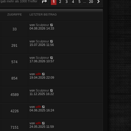
Seite
1
von
20
1
2
3
4
5
20
Nächste
rgab mehr als 1000 Treffer
…
ZUGRIFFE
LETZTER BEITRAG
von
Sculpteur
04.08.2026 14:33
33
von
Sculpteur
15.07.2026 11:56
291
von
Sculpteur
17.06.2026 10:57
574
von
ulfr
19.04.2026 22:09
854
von
Sculpteur
11.12.2025 16:22
4589
von
ulfr
04.06.2025 16:24
4226
von
ulfr
24.05.2025 11:59
7151