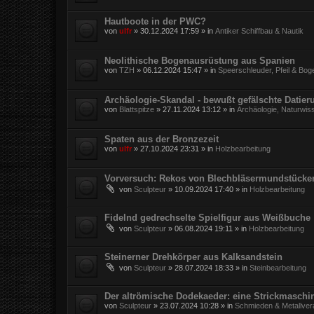
Hautboote in der PWC?
von
ulfr
»
30.12.2024 17:59
» in
Antiker Schiffbau & Nautik
Neolithische Bogenausrüstung aus Spanien
von
TZH
»
06.12.2024 15:47
» in
Speerschleuder, Pfeil & Bog
Archäologie-Skandal - bewußt gefälschte Datie
von
Blattspitze
»
27.11.2024 13:12
» in
Archäologie, Naturwis
Spaten aus der Bronzezeit
von
ulfr
»
27.10.2024 23:31
» in
Holzbearbeitung
Vorversuch: Rekos von Blechbläsermundstücke
von
Sculpteur
»
10.09.2024 17:40
» in
Holzbearbeitung
Fidelnd gedrechselte Spielfigur aus Weißbuche
von
Sculpteur
»
06.08.2024 19:11
» in
Holzbearbeitung
Steinerner Drehkörper aus Kalksandstein
von
Sculpteur
»
28.07.2024 18:33
» in
Steinbearbeitung
Der altrömische Dodekaeder: eine Strickmaschi
von
Sculpteur
»
23.07.2024 10:28
» in
Schmieden & Metallver