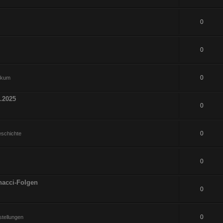
0
0
0
hikum
.2025
0
0
eschichte
0
nacci-Folgen
0
0
tellungen