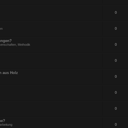
0
0
en
rungen?
0
senschaften, Methodik
0
n aus Holz
0
0
0
ne?
0
arbeitung