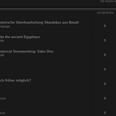
Die Suche e
ANTWORTEN
Historische Steinbearbeitung Skarabäus aus Basalt
0
häologie
ike the ancient Egyptians
0
ogie
istorical Stoneworking: Sabu Disc
0
ogie
0
ch früher möglich?
0
0
ensis
0
ikum