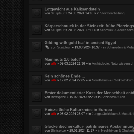
Lotgewicht aus Kalksandstein
von
Sculpteur
»
24.03.2024 14:10
» in
Steinbearbeitung
Körperschmuck in der Steinzeit: frühe Piercings
von
Sculpteur
»
20.03.2024 17:11
» in
Schmuck & Accessoirs
Gilding with gold leaf in ancient Egypt
von
Sculpteur
»
19.03.2024 10:37
» in
Schmieden & Metal
Mammuts 2.0 bald?
von
ulfr
»
09.03.2024 21:36
» in
Archäologie, Naturwissensch
Kein schönes Ende ...
von
ulfr
»
17.02.2024 22:05
» in
Neolithikum & Chalkolithikum
Erster dokumentierter Kuss der Menschheit entd
von
Blattspitze
»
15.02.2024 09:23
» in
Sozialstrukturen
9 eiszeitliche Kulturkreise in Europa
von
ulfr
»
05.02.2024 23:07
» in
Jungpaläolithikum & Mesolit
Glockenbecherkultur- patrilineares Abstammun
von
Blattspitze
»
29.01.2024 11:27
» in
Neolithikum & Chalkoli