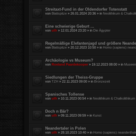
Streitaxt-Fund in der Oldendorfer Totenstatt
von
Blattspitze
»
26.01.2024 20:36
» in
Neolithikum & Chalkol
Eine schwierige Geburt ...
von
ulfr
»
12.01.2024 23:20
» in
Die Ägypter
Regelmäßige Elefantenjagd und größere Neande
von
Blattspitze
»
20.12.2023 10:50
» in
Homo (sapiens) neand
Archäologie vs Museum?
von
Roeland Paardekooper
»
19.12.2023 08:00
» in
Museen,
Siedlungen der Theiss-Gruppe
von
TZH
»
22.11.2023 09:00
» in
Bronzezeit
Spanisches Tollense
von
ulfr
»
10.11.2023 00:54
» in
Neolithikum & Chalkolithikum
Doch n Bär?
von
ulfr
»
09.11.2023 09:59
» in
Kunst
Neandertaler in Polen
von
ulfr
»
28.10.2023 10:40
» in
Homo (sapiens) neanderthal