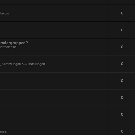
0
ithikum
0
rtalergruppen?
0
erthalensis
0
 Sammlungen & Ausstellungen
0
0
0
0
ensis