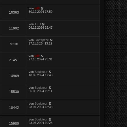
von
ulfr
30.12.2024 17:59
10363
von
TZH
06.12.2024 15:47
11902
von
Blattspitze
27.11.2024 13:12
9238
von
ulfr
27.10.2024 23:31
21451
von
Sculpteur
10.09.2024 17:40
14969
von
Sculpteur
06.08.2024 19:11
15530
von
Sculpteur
28.07.2024 18:33
10442
von
Sculpteur
23.07.2024 10:28
15980