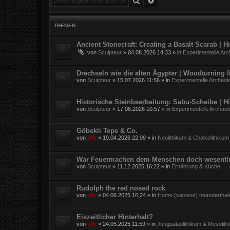
THEMEN
Ancient Stonecraft: Creating a Basalt Scarab | 
von
Sculpteur
»
04.08.2026 14:33
» in
Experimentelle Arc
Drechseln wie die alten Ägypter | Woodturning l
von
Sculpteur
»
15.07.2026 11:56
» in
Experimentelle Archäol
Historische Steinbearbeitung: Sabu-Scheibe | H
von
Sculpteur
»
17.06.2026 10:57
» in
Experimentelle Archäol
Göbekli Tepe & Co.
von
ulfr
»
19.04.2026 22:09
» in
Neolithikum & Chalkolithikum
War Feuermachen dem Menschen doch wesentli
von
Sculpteur
»
11.12.2025 16:22
» in
Ernährung & Küche
Rudolph the red nosed rock
von
ulfr
»
04.06.2025 16:24
» in
Homo (sapiens) neanderthal
Eiszeitlicher Hinterhalt?
von
ulfr
»
24.05.2025 11:59
» in
Jungpaläolithikum & Mesolith