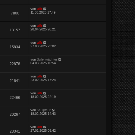
von
ulfr
11.05.2025 17:49
7800
von
ulfr
28.04.2025 20:21
13157
von
ulfr
27.03.2025 23:02
15834
von
Bullenwächter
04.03.2025 10:54
22878
von
ulfr
23.02.2025 17:24
21641
von
ulfr
18.02.2025 22:19
22466
von
Sculpteur
18.02.2025 14:43
20267
von
ulfr
27.01.2025 09:42
23341