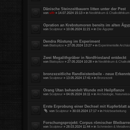
Dänische Steinzeitbauern litten unter der Pest
von
ulfr
»
14.07.2024 15:13
» in
Neolithikum & Chalkolithikum
Opration an Krebstumoren bereits im alten Ägy
von
Sculpteur
»
10.06.2024 11:21
» in
Die Ägypter
Dendra Rüstung im Experiment
von
Blattspitze
»
27.05.2024 13:27
» in
Experimentelle Archäo
Zwei Megalithgräber in Nordfriesland entdeckt
von
Blattspitze
»
27.05.2024 10:28
» in
Neolithikum & Chalkol
bronzezeitliche Randleistenbeile - neue Erkennt
von
Sculpteur
»
13.05.2024 17:41
» in
Bronzezeit
Orang Utan behandelt Wunde mit Heilpflanze
von
Sculpteur
»
04.05.2024 16:11
» in
Archäologie, Naturwiss
Erste Erprobung einer Dechsel mit Kupferblatt 
von
Sculpteur
»
30.03.2024 17:17
» in
Holzbearbeitung
Forschungsprojekt: Corpus römischer Bleibarr
von
Sculpteur
»
28.03.2024 11:44
» in
Schmieden & Metallver