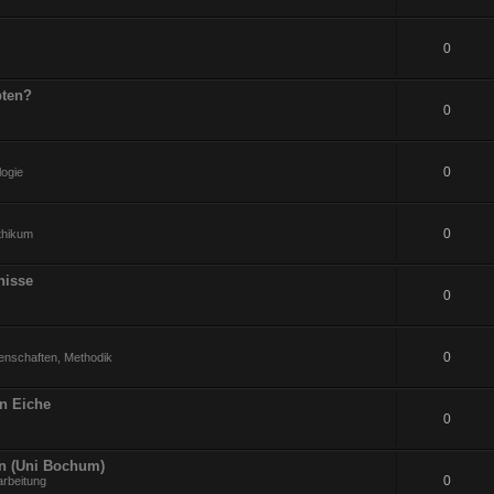
0
pten?
0
0
logie
0
ithikum
nisse
0
0
enschaften, Methodik
an Eiche
0
en (Uni Bochum)
0
arbeitung