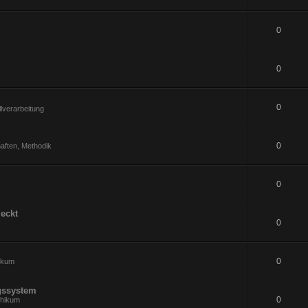
0
0
0
lverarbeitung
0
aften, Methodik
0
eckt
0
0
hikum
gssystem
0
thikum