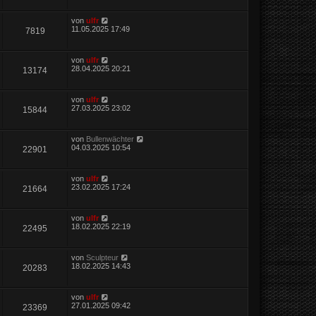
von
ulfr
11.05.2025 17:49
7819
von
ulfr
28.04.2025 20:21
13174
von
ulfr
27.03.2025 23:02
15844
von
Bullenwächter
04.03.2025 10:54
22901
von
ulfr
23.02.2025 17:24
21664
von
ulfr
18.02.2025 22:19
22495
von
Sculpteur
18.02.2025 14:43
20283
von
ulfr
27.01.2025 09:42
23369