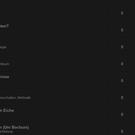
0
pten?
0
0
logie
0
ithikum
nisse
0
0
enschaften, Methodik
an Eiche
0
en (Uni Bochum)
0
arbeitung