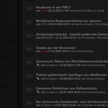
Hautboote in der PWC?
von
ulfr
»
30.12.2024 17:59
» in
Antiker Schiffbau & Nautik
Neolithische Bogenausrüstung aus Spanien
von
TZH
»
06.12.2024 15:47
» in
Speerschleuder, Pfeil & Bog
Archäologie-Skandal - bewußt gefälschte Datie
von
Blattspitze
»
27.11.2024 13:12
» in
Archäologie, Naturwis
Spaten aus der Bronzezeit
von
ulfr
»
27.10.2024 23:31
» in
Holzbearbeitung
Vorversuch: Rekos von Blechbläsermundstücke
von
Sculpteur
»
10.09.2024 17:40
» in
Holzbearbeitung
Fidelnd gedrechselte Spielfigur aus Weißbuche
von
Sculpteur
»
06.08.2024 19:11
» in
Holzbearbeitung
Steinerner Drehkörper aus Kalksandstein
von
Sculpteur
»
28.07.2024 18:33
» in
Steinbearbeitung
Der altrömische Dodekaeder: eine Strickmaschi
von
Sculpteur
»
23.07.2024 10:28
» in
Schmieden & Metallver