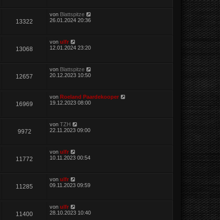
von
Blattspitze
26.01.2024 20:36
13322
von
ulfr
12.01.2024 23:20
13068
von
Blattspitze
20.12.2023 10:50
12657
von
Roeland Paardekooper
19.12.2023 08:00
16969
von
TZH
22.11.2023 09:00
9972
von
ulfr
10.11.2023 00:54
11772
von
ulfr
09.11.2023 09:59
11285
von
ulfr
28.10.2023 10:40
11400