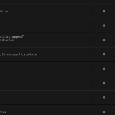
0
ithikum
0
rtalergruppen?
0
erthalensis
0
 Sammlungen & Ausstellungen
0
0
0
0
ensis