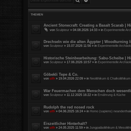
THEMEN
Ancient Stonecraft: Creating a Basalt Scarab | 
von
Sculpteur
»
04.08.2026 14:33
» in
Experimentelle Arc
Drechseln wie die alten Ägypter | Woodturning l
von
Sculpteur
»
15.07.2026 11:56
» in
Experimentelle Archäol
Historische Steinbearbeitung: Sabu-Scheibe | H
von
Sculpteur
»
17.06.2026 10:57
» in
Experimentelle Archäol
Göbekli Tepe & Co.
von
ulfr
»
19.04.2026 22:09
» in
Neolithikum & Chalkolithikum
War Feuermachen dem Menschen doch wesentli
von
Sculpteur
»
11.12.2025 16:22
» in
Ernährung & Küche
Rudolph the red nosed rock
von
ulfr
»
04.06.2025 16:24
» in
Homo (sapiens) neanderthal
Eiszeitlicher Hinterhalt?
von
ulfr
»
24.05.2025 11:59
» in
Jungpaläolithikum & Mesolith