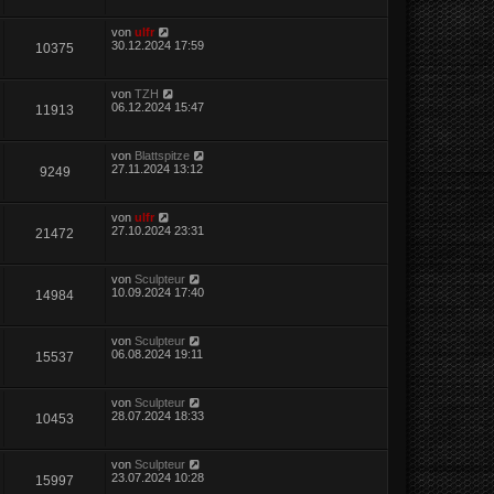
von
ulfr
30.12.2024 17:59
10375
von
TZH
06.12.2024 15:47
11913
von
Blattspitze
27.11.2024 13:12
9249
von
ulfr
27.10.2024 23:31
21472
von
Sculpteur
10.09.2024 17:40
14984
von
Sculpteur
06.08.2024 19:11
15537
von
Sculpteur
28.07.2024 18:33
10453
von
Sculpteur
23.07.2024 10:28
15997