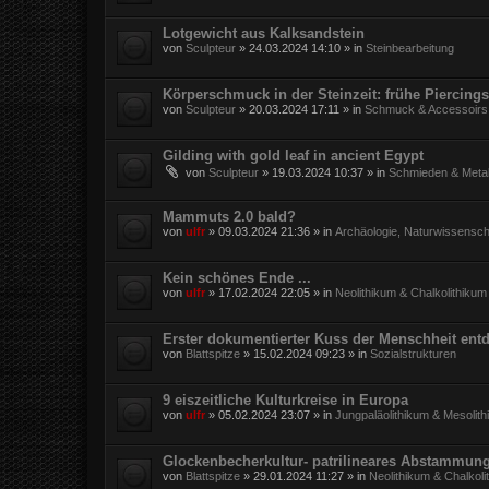
Lotgewicht aus Kalksandstein
von
Sculpteur
»
24.03.2024 14:10
» in
Steinbearbeitung
Körperschmuck in der Steinzeit: frühe Piercings
von
Sculpteur
»
20.03.2024 17:11
» in
Schmuck & Accessoirs
Gilding with gold leaf in ancient Egypt
von
Sculpteur
»
19.03.2024 10:37
» in
Schmieden & Metal
Mammuts 2.0 bald?
von
ulfr
»
09.03.2024 21:36
» in
Archäologie, Naturwissensch
Kein schönes Ende ...
von
ulfr
»
17.02.2024 22:05
» in
Neolithikum & Chalkolithikum
Erster dokumentierter Kuss der Menschheit entd
von
Blattspitze
»
15.02.2024 09:23
» in
Sozialstrukturen
9 eiszeitliche Kulturkreise in Europa
von
ulfr
»
05.02.2024 23:07
» in
Jungpaläolithikum & Mesolit
Glockenbecherkultur- patrilineares Abstammun
von
Blattspitze
»
29.01.2024 11:27
» in
Neolithikum & Chalkoli