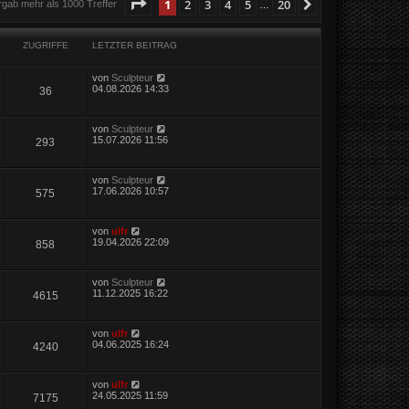
Seite
1
von
20
1
2
3
4
5
20
Nächste
rgab mehr als 1000 Treffer
…
ZUGRIFFE
LETZTER BEITRAG
von
Sculpteur
04.08.2026 14:33
36
von
Sculpteur
15.07.2026 11:56
293
von
Sculpteur
17.06.2026 10:57
575
von
ulfr
19.04.2026 22:09
858
von
Sculpteur
11.12.2025 16:22
4615
von
ulfr
04.06.2025 16:24
4240
von
ulfr
24.05.2025 11:59
7175