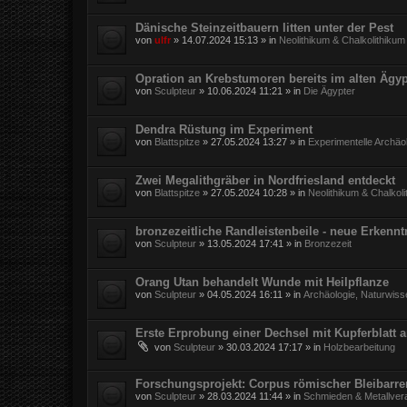
Dänische Steinzeitbauern litten unter der Pest
von
ulfr
»
14.07.2024 15:13
» in
Neolithikum & Chalkolithikum
Opration an Krebstumoren bereits im alten Ägy
von
Sculpteur
»
10.06.2024 11:21
» in
Die Ägypter
Dendra Rüstung im Experiment
von
Blattspitze
»
27.05.2024 13:27
» in
Experimentelle Archäo
Zwei Megalithgräber in Nordfriesland entdeckt
von
Blattspitze
»
27.05.2024 10:28
» in
Neolithikum & Chalkol
bronzezeitliche Randleistenbeile - neue Erkennt
von
Sculpteur
»
13.05.2024 17:41
» in
Bronzezeit
Orang Utan behandelt Wunde mit Heilpflanze
von
Sculpteur
»
04.05.2024 16:11
» in
Archäologie, Naturwiss
Erste Erprobung einer Dechsel mit Kupferblatt 
von
Sculpteur
»
30.03.2024 17:17
» in
Holzbearbeitung
Forschungsprojekt: Corpus römischer Bleibarr
von
Sculpteur
»
28.03.2024 11:44
» in
Schmieden & Metallver