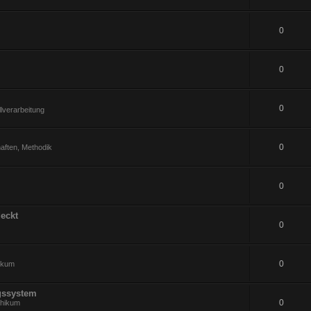
0
0
0
lverarbeitung
0
aften, Methodik
0
eckt
0
0
hikum
gssystem
0
thikum