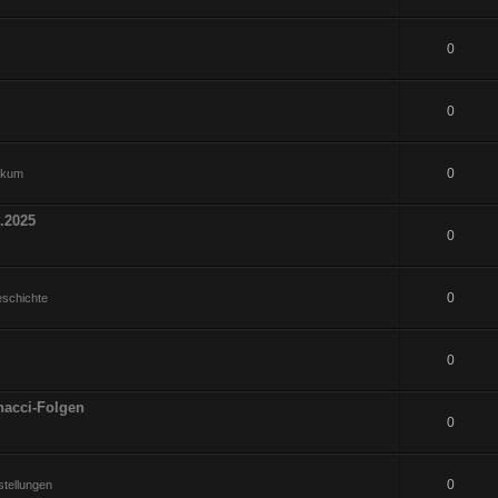
0
0
0
hikum
.2025
0
0
eschichte
0
nacci-Folgen
0
0
tellungen