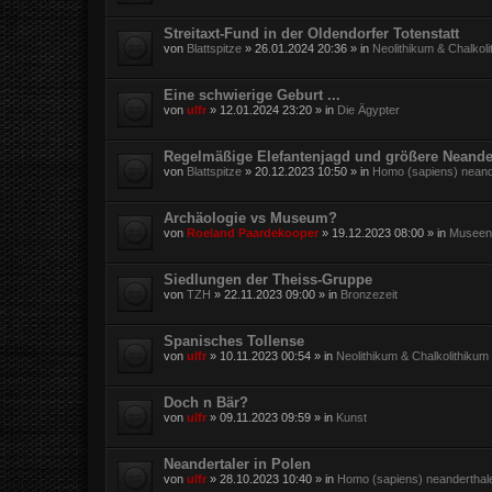
Streitaxt-Fund in der Oldendorfer Totenstatt
von
Blattspitze
»
26.01.2024 20:36
» in
Neolithikum & Chalkol
Eine schwierige Geburt ...
von
ulfr
»
12.01.2024 23:20
» in
Die Ägypter
Regelmäßige Elefantenjagd und größere Neande
von
Blattspitze
»
20.12.2023 10:50
» in
Homo (sapiens) neand
Archäologie vs Museum?
von
Roeland Paardekooper
»
19.12.2023 08:00
» in
Museen,
Siedlungen der Theiss-Gruppe
von
TZH
»
22.11.2023 09:00
» in
Bronzezeit
Spanisches Tollense
von
ulfr
»
10.11.2023 00:54
» in
Neolithikum & Chalkolithikum
Doch n Bär?
von
ulfr
»
09.11.2023 09:59
» in
Kunst
Neandertaler in Polen
von
ulfr
»
28.10.2023 10:40
» in
Homo (sapiens) neanderthal