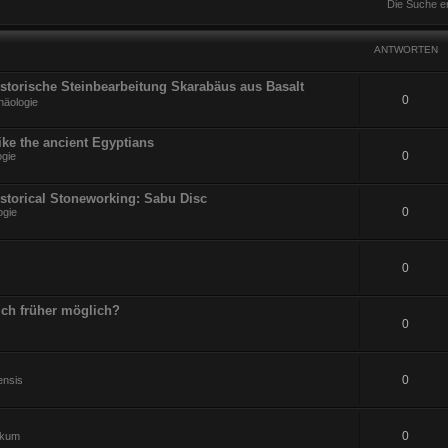
Die Suche e
ANTWORTEN
Historische Steinbearbeitung Skarabäus aus Basalt
0
häologie
ike the ancient Egyptians
0
ogie
istorical Stoneworking: Sabu Disc
0
ogie
0
ch früher möglich?
0
0
ensis
0
ikum