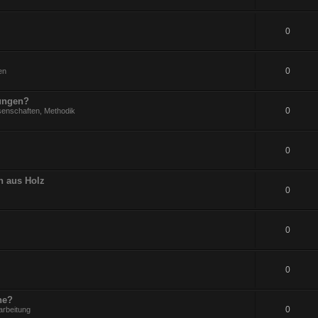
0
0
en
rungen?
0
senschaften, Methodik
0
n aus Holz
0
0
0
ne?
0
arbeitung