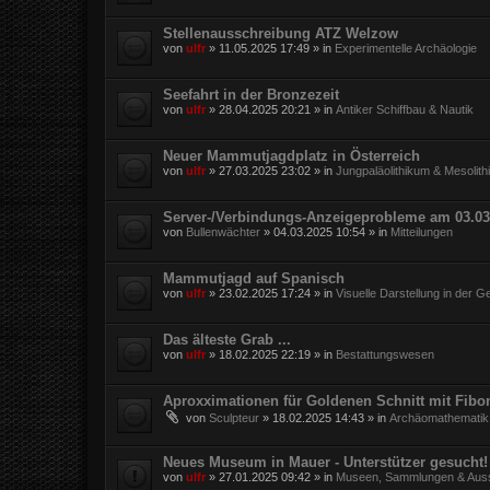
Stellenausschreibung ATZ Welzow
von
ulfr
»
11.05.2025 17:49
» in
Experimentelle Archäologie
Seefahrt in der Bronzezeit
von
ulfr
»
28.04.2025 20:21
» in
Antiker Schiffbau & Nautik
Neuer Mammutjagdplatz in Österreich
von
ulfr
»
27.03.2025 23:02
» in
Jungpaläolithikum & Mesolit
Server-/Verbindungs-Anzeigeprobleme am 03.03
von
Bullenwächter
»
04.03.2025 10:54
» in
Mitteilungen
Mammutjagd auf Spanisch
von
ulfr
»
23.02.2025 17:24
» in
Visuelle Darstellung in der G
Das älteste Grab ...
von
ulfr
»
18.02.2025 22:19
» in
Bestattungswesen
Aproxximationen für Goldenen Schnitt mit Fibo
von
Sculpteur
»
18.02.2025 14:43
» in
Archäomathematik
Neues Museum in Mauer - Unterstützer gesucht!
von
ulfr
»
27.01.2025 09:42
» in
Museen, Sammlungen & Auss