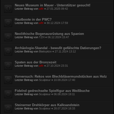
Neues Museum in Mauer - Unterstützer gesucht!
Letzter Beitrag von
ulfr
«
27.01.2025 09:42
Hautboote in der PWC?
Letzter Beitrag von
ulfr
«
30.12.2024 17:59
Neolithische Bogenausrüstung aus Spanien
Letzter Beitrag von
TZH
«
06.12.2024 15:47
Archäologie-Skandal - bewußt gefälschte Datierungen?
Letzter Beitrag von
Blattspitze
«
27.11.2024 13:12
Spaten aus der Bronzezeit
Letzter Beitrag von
ulfr
«
27.10.2024 23:31
Vorversuch: Rekos von Blechbläsermundstücken aus Holz
Letzter Beitrag von
Sculpteur
«
10.09.2024 17:40
Fidelnd gedrechselte Spielfigur aus Weißbuche
Letzter Beitrag von
Sculpteur
«
06.08.2024 19:11
Steinerner Drehkörper aus Kalksandstein
Letzter Beitrag von
Sculpteur
«
28.07.2024 18:33