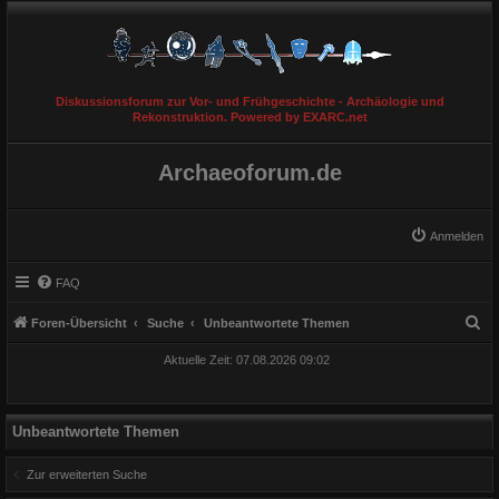
Diskussionsforum zur Vor- und Frühgeschichte - Archäologie und
Rekonstruktion. Powered by EXARC.net
Archaeoforum.de
Anmelden
FAQ
S
Foren-Übersicht
Suche
Unbeantwortete Themen
u
Aktuelle Zeit: 07.08.2026 09:02
c
h
e
Unbeantwortete Themen
Zur erweiterten Suche