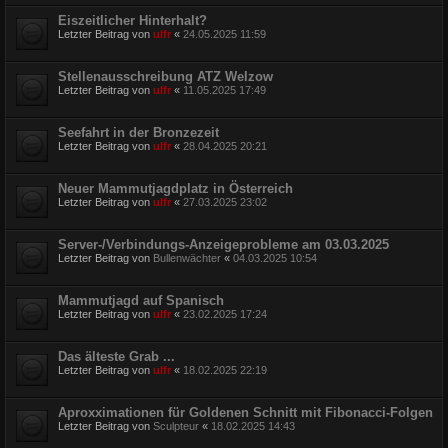
Eiszeitlicher Hinterhalt?
Letzter Beitrag von
ulfr
«
24.05.2025 11:59
Stellenausschreibung ATZ Welzow
Letzter Beitrag von
ulfr
«
11.05.2025 17:49
Seefahrt in der Bronzezeit
Letzter Beitrag von
ulfr
«
28.04.2025 20:21
Neuer Mammutjagdplatz in Österreich
Letzter Beitrag von
ulfr
«
27.03.2025 23:02
Server-/Verbindungs-Anzeigeprobleme am 03.03.2025
Letzter Beitrag von
Bullenwächter
«
04.03.2025 10:54
Mammutjagd auf Spanisch
Letzter Beitrag von
ulfr
«
23.02.2025 17:24
Das älteste Grab ...
Letzter Beitrag von
ulfr
«
18.02.2025 22:19
Aproxximationen für Goldenen Schnitt mit Fibonacci-Folgen
Letzter Beitrag von
Sculpteur
«
18.02.2025 14:43