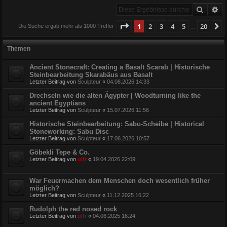
Suche
Er
Seite
1
von
20
1
2
3
4
5
20
N
Die Suche ergab mehr als 1000 Treffer
…
Themen
Ancient Stonecraft: Creating a Basalt Scarab | Historische
Steinbearbeitung Skarabäus aus Basalt
Letzter Beitrag von
Sculpteur
«
04.08.2026 14:33
Drechseln wie die alten Ägypter | Woodturning like the
ancient Egyptians
Letzter Beitrag von
Sculpteur
«
15.07.2026 11:56
Historische Steinbearbeitung: Sabu-Scheibe | Historical
Stoneworking: Sabu Disc
Letzter Beitrag von
Sculpteur
«
17.06.2026 10:57
Göbekli Tepe & Co.
Letzter Beitrag von
ulfr
«
19.04.2026 22:09
War Feuermachen dem Menschen doch wesentlich früher
möglich?
Letzter Beitrag von
Sculpteur
«
11.12.2025 16:22
Rudolph the red nosed rock
Letzter Beitrag von
ulfr
«
04.06.2025 16:24