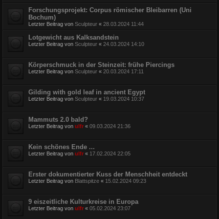
Forschungsprojekt: Corpus römischer Bleibarren (Uni
Bochum)
Letzter Beitrag von
Sculpteur
«
28.03.2024 11:44
Lotgewicht aus Kalksandstein
Letzter Beitrag von
Sculpteur
«
24.03.2024 14:10
Körperschmuck in der Steinzeit: frühe Piercings
Letzter Beitrag von
Sculpteur
«
20.03.2024 17:11
Gilding with gold leaf in ancient Egypt
Letzter Beitrag von
Sculpteur
«
19.03.2024 10:37
Mammuts 2.0 bald?
Letzter Beitrag von
ulfr
«
09.03.2024 21:36
Kein schönes Ende ...
Letzter Beitrag von
ulfr
«
17.02.2024 22:05
Erster dokumentierter Kuss der Menschheit entdeckt
Letzter Beitrag von
Blattspitze
«
15.02.2024 09:23
9 eiszeitliche Kulturkreise in Europa
Letzter Beitrag von
ulfr
«
05.02.2024 23:07