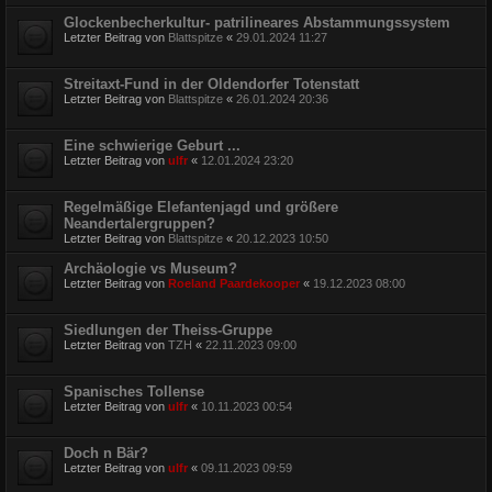
Glockenbecherkultur- patrilineares Abstammungssystem
Letzter Beitrag von
Blattspitze
«
29.01.2024 11:27
Streitaxt-Fund in der Oldendorfer Totenstatt
Letzter Beitrag von
Blattspitze
«
26.01.2024 20:36
Eine schwierige Geburt ...
Letzter Beitrag von
ulfr
«
12.01.2024 23:20
Regelmäßige Elefantenjagd und größere
Neandertalergruppen?
Letzter Beitrag von
Blattspitze
«
20.12.2023 10:50
Archäologie vs Museum?
Letzter Beitrag von
Roeland Paardekooper
«
19.12.2023 08:00
Siedlungen der Theiss-Gruppe
Letzter Beitrag von
TZH
«
22.11.2023 09:00
Spanisches Tollense
Letzter Beitrag von
ulfr
«
10.11.2023 00:54
Doch n Bär?
Letzter Beitrag von
ulfr
«
09.11.2023 09:59