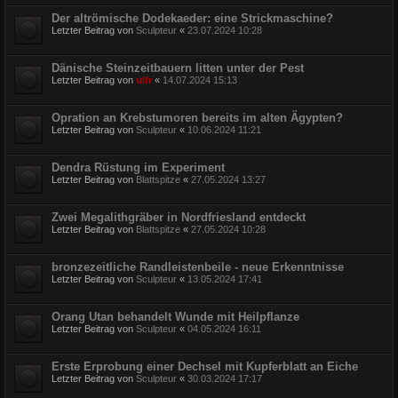
Der altrömische Dodekaeder: eine Strickmaschine?
Letzter Beitrag von
Sculpteur
«
23.07.2024 10:28
Dänische Steinzeitbauern litten unter der Pest
Letzter Beitrag von
ulfr
«
14.07.2024 15:13
Opration an Krebstumoren bereits im alten Ägypten?
Letzter Beitrag von
Sculpteur
«
10.06.2024 11:21
Dendra Rüstung im Experiment
Letzter Beitrag von
Blattspitze
«
27.05.2024 13:27
Zwei Megalithgräber in Nordfriesland entdeckt
Letzter Beitrag von
Blattspitze
«
27.05.2024 10:28
bronzezeitliche Randleistenbeile - neue Erkenntnisse
Letzter Beitrag von
Sculpteur
«
13.05.2024 17:41
Orang Utan behandelt Wunde mit Heilpflanze
Letzter Beitrag von
Sculpteur
«
04.05.2024 16:11
Erste Erprobung einer Dechsel mit Kupferblatt an Eiche
Letzter Beitrag von
Sculpteur
«
30.03.2024 17:17