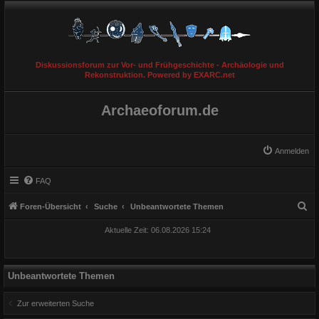
Diskussionsforum zur Vor- und Frühgeschichte - Archäologie und
Rekonstruktion. Powered by EXARC.net
Archaeoforum.de
Anmelden
FAQ
S
Foren-Übersicht
Suche
Unbeantwortete Themen
u
Aktuelle Zeit: 06.08.2026 15:24
c
h
e
Unbeantwortete Themen
Zur erweiterten Suche