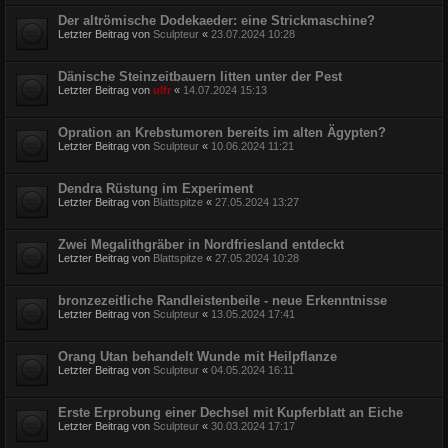
Der altrömische Dodekaeder: eine Strickmaschine?
Letzter Beitrag von
Sculpteur
«
23.07.2024 10:28
Dänische Steinzeitbauern litten unter der Pest
Letzter Beitrag von
ulfr
«
14.07.2024 15:13
Opration an Krebstumoren bereits im alten Ägypten?
Letzter Beitrag von
Sculpteur
«
10.06.2024 11:21
Dendra Rüstung im Experiment
Letzter Beitrag von
Blattspitze
«
27.05.2024 13:27
Zwei Megalithgräber in Nordfriesland entdeckt
Letzter Beitrag von
Blattspitze
«
27.05.2024 10:28
bronzezeitliche Randleistenbeile - neue Erkenntnisse
Letzter Beitrag von
Sculpteur
«
13.05.2024 17:41
Orang Utan behandelt Wunde mit Heilpflanze
Letzter Beitrag von
Sculpteur
«
04.05.2024 16:11
Erste Erprobung einer Dechsel mit Kupferblatt an Eiche
Letzter Beitrag von
Sculpteur
«
30.03.2024 17:17