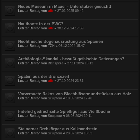
Neues Museum in Mauer - Unterstützer gesucht!
Letzter Beitrag von
ulfr
«
27.01.2025 09:42
Hautboote in der PWC?
Letzter Beitrag von
ulfr
«
30.12.2024 17:59
Neolithische Bogenausrüstung aus Spanien
Letzter Beitrag von
TZH
«
06.12.2024 15:47
Archäologie-Skandal - bewußt gefälschte Datierungen?
Letzter Beitrag von
Blattspitze
«
27.11.2024 13:12
Spaten aus der Bronzezeit
Letzter Beitrag von
ulfr
«
27.10.2024 23:31
Vorversuch: Rekos von Blechbläsermundstücken aus Holz
Letzter Beitrag von
Sculpteur
«
10.09.2024 17:40
Fidelnd gedrechselte Spielfigur aus Weißbuche
Letzter Beitrag von
Sculpteur
«
06.08.2024 19:11
Steinerner Drehkörper aus Kalksandstein
Letzter Beitrag von
Sculpteur
«
28.07.2024 18:33