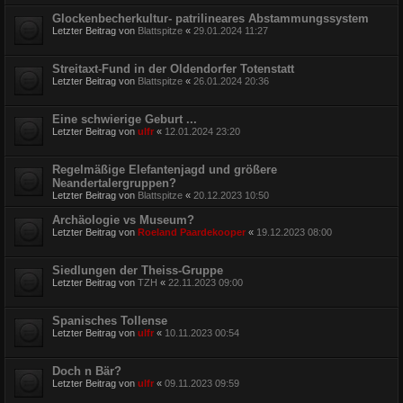
Glockenbecherkultur- patrilineares Abstammungssystem
Letzter Beitrag von
Blattspitze
«
29.01.2024 11:27
Streitaxt-Fund in der Oldendorfer Totenstatt
Letzter Beitrag von
Blattspitze
«
26.01.2024 20:36
Eine schwierige Geburt ...
Letzter Beitrag von
ulfr
«
12.01.2024 23:20
Regelmäßige Elefantenjagd und größere
Neandertalergruppen?
Letzter Beitrag von
Blattspitze
«
20.12.2023 10:50
Archäologie vs Museum?
Letzter Beitrag von
Roeland Paardekooper
«
19.12.2023 08:00
Siedlungen der Theiss-Gruppe
Letzter Beitrag von
TZH
«
22.11.2023 09:00
Spanisches Tollense
Letzter Beitrag von
ulfr
«
10.11.2023 00:54
Doch n Bär?
Letzter Beitrag von
ulfr
«
09.11.2023 09:59