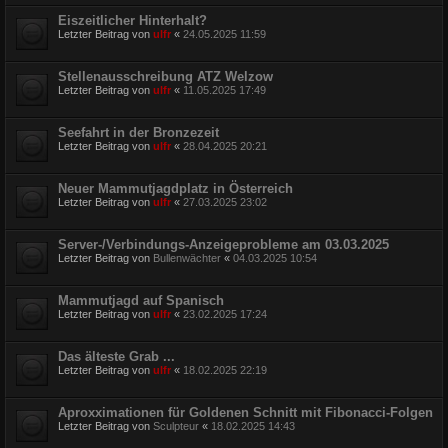
Eiszeitlicher Hinterhalt?
Letzter Beitrag von
ulfr
«
24.05.2025 11:59
Stellenausschreibung ATZ Welzow
Letzter Beitrag von
ulfr
«
11.05.2025 17:49
Seefahrt in der Bronzezeit
Letzter Beitrag von
ulfr
«
28.04.2025 20:21
Neuer Mammutjagdplatz in Österreich
Letzter Beitrag von
ulfr
«
27.03.2025 23:02
Server-/Verbindungs-Anzeigeprobleme am 03.03.2025
Letzter Beitrag von
Bullenwächter
«
04.03.2025 10:54
Mammutjagd auf Spanisch
Letzter Beitrag von
ulfr
«
23.02.2025 17:24
Das älteste Grab ...
Letzter Beitrag von
ulfr
«
18.02.2025 22:19
Aproxximationen für Goldenen Schnitt mit Fibonacci-Folgen
Letzter Beitrag von
Sculpteur
«
18.02.2025 14:43