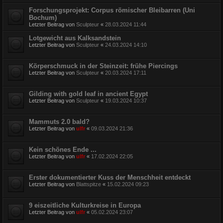
Forschungsprojekt: Corpus römischer Bleibarren (Uni
Bochum)
Letzter Beitrag von
Sculpteur
«
28.03.2024 11:44
Lotgewicht aus Kalksandstein
Letzter Beitrag von
Sculpteur
«
24.03.2024 14:10
Körperschmuck in der Steinzeit: frühe Piercings
Letzter Beitrag von
Sculpteur
«
20.03.2024 17:11
Gilding with gold leaf in ancient Egypt
Letzter Beitrag von
Sculpteur
«
19.03.2024 10:37
Mammuts 2.0 bald?
Letzter Beitrag von
ulfr
«
09.03.2024 21:36
Kein schönes Ende ...
Letzter Beitrag von
ulfr
«
17.02.2024 22:05
Erster dokumentierter Kuss der Menschheit entdeckt
Letzter Beitrag von
Blattspitze
«
15.02.2024 09:23
9 eiszeitliche Kulturkreise in Europa
Letzter Beitrag von
ulfr
«
05.02.2024 23:07