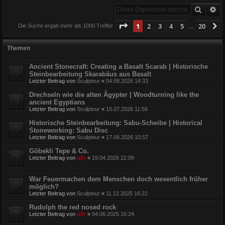
Suche
Er
Seite
1
von
20
1
2
3
4
5
20
N
Die Suche ergab mehr als 1000 Treffer
…
Themen
Ancient Stonecraft: Creating a Basalt Scarab | Historische
Steinbearbeitung Skarabäus aus Basalt
Letzter Beitrag von
Sculpteur
«
04.08.2026 14:33
Drechseln wie die alten Ägypter | Woodturning like the
ancient Egyptians
Letzter Beitrag von
Sculpteur
«
15.07.2026 11:56
Historische Steinbearbeitung: Sabu-Scheibe | Historical
Stoneworking: Sabu Disc
Letzter Beitrag von
Sculpteur
«
17.06.2026 10:57
Göbekli Tepe & Co.
Letzter Beitrag von
ulfr
«
19.04.2026 22:09
War Feuermachen dem Menschen doch wesentlich früher
möglich?
Letzter Beitrag von
Sculpteur
«
11.12.2025 16:22
Rudolph the red nosed rock
Letzter Beitrag von
ulfr
«
04.06.2025 16:24