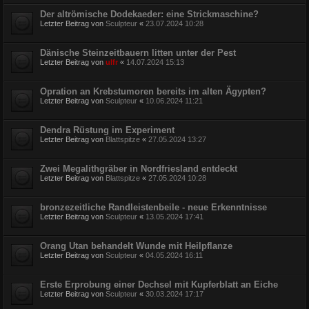
Der altrömische Dodekaeder: eine Strickmaschine?
Letzter Beitrag von
Sculpteur
«
23.07.2024 10:28
Dänische Steinzeitbauern litten unter der Pest
Letzter Beitrag von
ulfr
«
14.07.2024 15:13
Opration an Krebstumoren bereits im alten Ägypten?
Letzter Beitrag von
Sculpteur
«
10.06.2024 11:21
Dendra Rüstung im Experiment
Letzter Beitrag von
Blattspitze
«
27.05.2024 13:27
Zwei Megalithgräber in Nordfriesland entdeckt
Letzter Beitrag von
Blattspitze
«
27.05.2024 10:28
bronzezeitliche Randleistenbeile - neue Erkenntnisse
Letzter Beitrag von
Sculpteur
«
13.05.2024 17:41
Orang Utan behandelt Wunde mit Heilpflanze
Letzter Beitrag von
Sculpteur
«
04.05.2024 16:11
Erste Erprobung einer Dechsel mit Kupferblatt an Eiche
Letzter Beitrag von
Sculpteur
«
30.03.2024 17:17