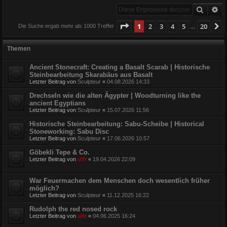
Suche
Er
Seite
1
von
20
1
2
3
4
5
20
N
Die Suche ergab mehr als 1000 Treffer
…
Themen
Ancient Stonecraft: Creating a Basalt Scarab | Historische
Steinbearbeitung Skarabäus aus Basalt
Letzter Beitrag von
Sculpteur
«
04.08.2026 14:33
Drechseln wie die alten Ägypter | Woodturning like the
ancient Egyptians
Letzter Beitrag von
Sculpteur
«
15.07.2026 11:56
Historische Steinbearbeitung: Sabu-Scheibe | Historical
Stoneworking: Sabu Disc
Letzter Beitrag von
Sculpteur
«
17.06.2026 10:57
Göbekli Tepe & Co.
Letzter Beitrag von
ulfr
«
19.04.2026 22:09
War Feuermachen dem Menschen doch wesentlich früher
möglich?
Letzter Beitrag von
Sculpteur
«
11.12.2025 16:22
Rudolph the red nosed rock
Letzter Beitrag von
ulfr
«
04.06.2025 16:24