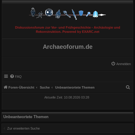
Diskussionsforum zur Vor- und Frühgeschichte - Archäologie und
Rekonstruktion. Powered by EXARC.net
Archaeoforum.de
Anmelden
FAQ
S
Foren-Übersicht
Suche
Unbeantwortete Themen
u
Aktuelle Zeit: 10.08.2026 03:28
c
h
e
Unbeantwortete Themen
Zur erweiterten Suche