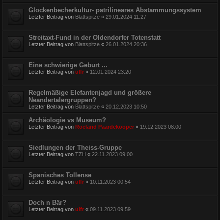
Glockenbecherkultur- patrilineares Abstammungssystem
Letzter Beitrag von
Blattspitze
«
29.01.2024 11:27
Streitaxt-Fund in der Oldendorfer Totenstatt
Letzter Beitrag von
Blattspitze
«
26.01.2024 20:36
Eine schwierige Geburt ...
Letzter Beitrag von
ulfr
«
12.01.2024 23:20
Regelmäßige Elefantenjagd und größere
Neandertalergruppen?
Letzter Beitrag von
Blattspitze
«
20.12.2023 10:50
Archäologie vs Museum?
Letzter Beitrag von
Roeland Paardekooper
«
19.12.2023 08:00
Siedlungen der Theiss-Gruppe
Letzter Beitrag von
TZH
«
22.11.2023 09:00
Spanisches Tollense
Letzter Beitrag von
ulfr
«
10.11.2023 00:54
Doch n Bär?
Letzter Beitrag von
ulfr
«
09.11.2023 09:59