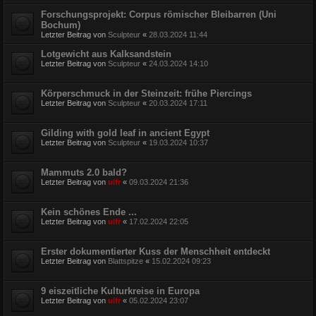
Forschungsprojekt: Corpus römischer Bleibarren (Uni
Bochum)
Letzter Beitrag von
Sculpteur
«
28.03.2024 11:44
Lotgewicht aus Kalksandstein
Letzter Beitrag von
Sculpteur
«
24.03.2024 14:10
Körperschmuck in der Steinzeit: frühe Piercings
Letzter Beitrag von
Sculpteur
«
20.03.2024 17:11
Gilding with gold leaf in ancient Egypt
Letzter Beitrag von
Sculpteur
«
19.03.2024 10:37
Mammuts 2.0 bald?
Letzter Beitrag von
ulfr
«
09.03.2024 21:36
Kein schönes Ende ...
Letzter Beitrag von
ulfr
«
17.02.2024 22:05
Erster dokumentierter Kuss der Menschheit entdeckt
Letzter Beitrag von
Blattspitze
«
15.02.2024 09:23
9 eiszeitliche Kulturkreise in Europa
Letzter Beitrag von
ulfr
«
05.02.2024 23:07