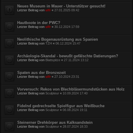
Neues Museum in Mauer - Unterstützer gesucht!
Letzter Beitrag von
ulfr
«
27.01.2025 09:42
Hautboote in der PWC?
Letzter Beitrag von
ulfr
«
30.12.2024 17:59
Neolithische Bogenausrüstung aus Spanien
Letzter Beitrag von
TZH
«
06.12.2024 15:47
Archäologie-Skandal - bewußt gefälschte Datierungen?
Letzter Beitrag von
Blattspitze
«
27.11.2024 13:12
Spaten aus der Bronzezeit
Letzter Beitrag von
ulfr
«
27.10.2024 23:31
Vorversuch: Rekos von Blechbläsermundstücken aus Holz
Letzter Beitrag von
Sculpteur
«
10.09.2024 17:40
Fidelnd gedrechselte Spielfigur aus Weißbuche
Letzter Beitrag von
Sculpteur
«
06.08.2024 19:11
Steinerner Drehkörper aus Kalksandstein
Letzter Beitrag von
Sculpteur
«
28.07.2024 18:33