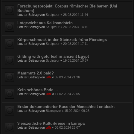
Forschungsprojekt: Corpus römischer Bleibarren (Uni
Bochum)
Letzter Beitrag von
Sculpteur
«
28.03.2024 11:44
Lotgewicht aus Kalksandstein
Letzter Beitrag von
Sculpteur
«
24.03.2024 14:10
Körperschmuck in der Steinzeit: frühe Piercings
Letzter Beitrag von
Sculpteur
«
20.03.2024 17:11
Gilding with gold leaf in ancient Egypt
Letzter Beitrag von
Sculpteur
«
19.03.2024 10:37
Mammuts 2.0 bald?
Letzter Beitrag von
ulfr
«
09.03.2024 21:36
Kein schönes Ende ...
Letzter Beitrag von
ulfr
«
17.02.2024 22:05
Erster dokumentierter Kuss der Menschheit entdeckt
Letzter Beitrag von
Blattspitze
«
15.02.2024 09:23
9 eiszeitliche Kulturkreise in Europa
Letzter Beitrag von
ulfr
«
05.02.2024 23:07