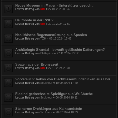
Neues Museum in Mauer - Unterstützer gesucht!
Letzter Beitrag von
ulfr
«
27.01.2025 09:42
Hautboote in der PWC?
Letzter Beitrag von
ulfr
«
30.12.2024 17:59
Neolithische Bogenausrüstung aus Spanien
Letzter Beitrag von
TZH
«
06.12.2024 15:47
Archäologie-Skandal - bewußt gefälschte Datierungen?
Letzter Beitrag von
Blattspitze
«
27.11.2024 13:12
Spaten aus der Bronzezeit
Letzter Beitrag von
ulfr
«
27.10.2024 23:31
Vorversuch: Rekos von Blechbläsermundstücken aus Holz
Letzter Beitrag von
Sculpteur
«
10.09.2024 17:40
Fidelnd gedrechselte Spielfigur aus Weißbuche
Letzter Beitrag von
Sculpteur
«
06.08.2024 19:11
Steinerner Drehkörper aus Kalksandstein
Letzter Beitrag von
Sculpteur
«
28.07.2024 18:33