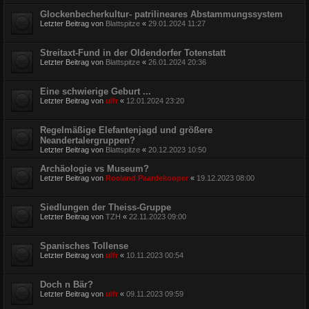
Glockenbecherkultur- patrilineares Abstammungssystem
Letzter Beitrag von
Blattspitze
«
29.01.2024 11:27
Streitaxt-Fund in der Oldendorfer Totenstatt
Letzter Beitrag von
Blattspitze
«
26.01.2024 20:36
Eine schwierige Geburt ...
Letzter Beitrag von
ulfr
«
12.01.2024 23:20
Regelmäßige Elefantenjagd und größere
Neandertalergruppen?
Letzter Beitrag von
Blattspitze
«
20.12.2023 10:50
Archäologie vs Museum?
Letzter Beitrag von
Roeland Paardekooper
«
19.12.2023 08:00
Siedlungen der Theiss-Gruppe
Letzter Beitrag von
TZH
«
22.11.2023 09:00
Spanisches Tollense
Letzter Beitrag von
ulfr
«
10.11.2023 00:54
Doch n Bär?
Letzter Beitrag von
ulfr
«
09.11.2023 09:59