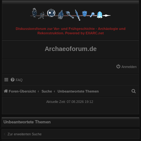
Diskussionsforum zur Vor- und Frühgeschichte - Archäologie und
Rekonstruktion. Powered by EXARC.net
Archaeoforum.de
Anmelden
FAQ
S
Foren-Übersicht
Suche
Unbeantwortete Themen
u
Aktuelle Zeit: 07.08.2026 19:12
c
h
e
Unbeantwortete Themen
Zur erweiterten Suche