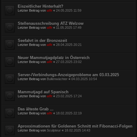
Eiszeitlicher Hinterhalt?
Letzter Beitrag von
ulfr
«
24.05.2025 11:59
Stellenausschreibung ATZ Welzow
Letzter Beitrag von
ulfr
«
11.05.2025 17:49
Seefahrt in der Bronzezeit
Letzter Beitrag von
ulfr
«
28.04.2025 20:21
Neuer Mammutjagdplatz in Österreich
Letzter Beitrag von
ulfr
«
27.03.2025 23:02
Server-/Verbindungs-Anzeigeprobleme am 03.03.2025
Letzter Beitrag von
Bullenwächter
«
04.03.2025 10:54
Mammutjagd auf Spanisch
Letzter Beitrag von
ulfr
«
23.02.2025 17:24
Das älteste Grab ...
Letzter Beitrag von
ulfr
«
18.02.2025 22:19
Aproxximationen für Goldenen Schnitt mit Fibonacci-Folgen
Letzter Beitrag von
Sculpteur
«
18.02.2025 14:43