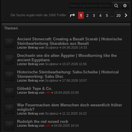
Suche
Er
Seite
1
von
20
1
2
3
4
5
20
N
Die Suche ergab mehr als 1000 Treffer
…
Themen
Ancient Stonecraft: Creating a Basalt Scarab | Historische
Steinbearbeitung Skarabäus aus Basalt
Letzter Beitrag von
Sculpteur
«
04.08.2026 14:33
Drechseln wie die alten Ägypter | Woodturning like the
ancient Egyptians
Letzter Beitrag von
Sculpteur
«
15.07.2026 11:56
Historische Steinbearbeitung: Sabu-Scheibe | Historical
Stoneworking: Sabu Disc
Letzter Beitrag von
Sculpteur
«
17.06.2026 10:57
Göbekli Tepe & Co.
Letzter Beitrag von
ulfr
«
19.04.2026 22:09
War Feuermachen dem Menschen doch wesentlich früher
möglich?
Letzter Beitrag von
Sculpteur
«
11.12.2025 16:22
Rudolph the red nosed rock
Letzter Beitrag von
ulfr
«
04.06.2025 16:24