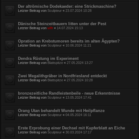
Der altrömische Dodekaeder: eine Strickmaschine?
Letzter Beitrag von
Sculpteur
«
23.07.2024 10:28
Dänische Steinzeitbauern litten unter der Pest
Letzter Beitrag von
ulfr
«
14.07.2024 15:13
Opration an Krebstumoren bereits im alten Ägypten?
Letzter Beitrag von
Sculpteur
«
10.06.2024 11:21
Dendra Rüstung im Experiment
Letzter Beitrag von
Blattspitze
«
27.05.2024 13:27
Zwei Megalithgräber in Nordfriesland entdeckt
Letzter Beitrag von
Blattspitze
«
27.05.2024 10:28
bronzezeitliche Randleistenbeile - neue Erkenntnisse
Letzter Beitrag von
Sculpteur
«
13.05.2024 17:41
Orang Utan behandelt Wunde mit Heilpflanze
Letzter Beitrag von
Sculpteur
«
04.05.2024 16:11
Erste Erprobung einer Dechsel mit Kupferblatt an Eiche
Letzter Beitrag von
Sculpteur
«
30.03.2024 17:17