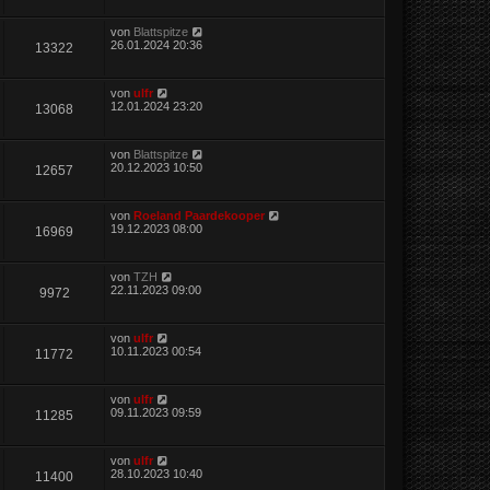
von
Blattspitze
26.01.2024 20:36
13322
von
ulfr
12.01.2024 23:20
13068
von
Blattspitze
20.12.2023 10:50
12657
von
Roeland Paardekooper
19.12.2023 08:00
16969
von
TZH
22.11.2023 09:00
9972
von
ulfr
10.11.2023 00:54
11772
von
ulfr
09.11.2023 09:59
11285
von
ulfr
28.10.2023 10:40
11400