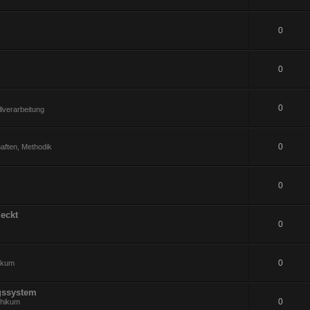
0
0
0
lverarbeitung
0
aften, Methodik
0
eckt
0
0
hikum
gssystem
0
thikum