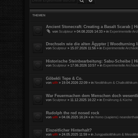
THEMEN
Ancient Stonecraft: Creating a Basalt Scarab | 
von
Sculpteur
»
04.08.2026 14:33
» in
Experimentelle Arc
Drechseln wie die alten Ägypter | Woodturning l
von
Sculpteur
»
15.07.2026 11:56
» in
Experimentelle Archäol
Historische Steinbearbeitung: Sabu-Scheibe | H
von
Sculpteur
»
17.06.2026 10:57
» in
Experimentelle Archäol
Göbekli Tepe & Co.
von
ulfr
»
19.04.2026 22:09
» in
Neolithikum & Chalkolithikum
War Feuermachen dem Menschen doch wesentli
von
Sculpteur
»
11.12.2025 16:22
» in
Ernährung & Küche
Rudolph the red nosed rock
von
ulfr
»
04.06.2025 16:24
» in
Homo (sapiens) neanderthal
Eiszeitlicher Hinterhalt?
von
ulfr
»
24.05.2025 11:59
» in
Jungpaläolithikum & Mesolith