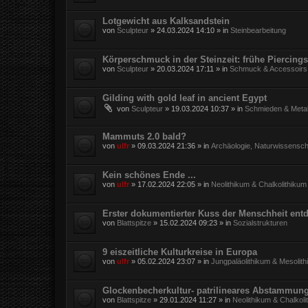
Lotgewicht aus Kalksandstein
von
Sculpteur
»
24.03.2024 14:10
» in
Steinbearbeitung
Körperschmuck in der Steinzeit: frühe Piercings
von
Sculpteur
»
20.03.2024 17:11
» in
Schmuck & Accessoirs
Gilding with gold leaf in ancient Egypt
von
Sculpteur
»
19.03.2024 10:37
» in
Schmieden & Metal
Mammuts 2.0 bald?
von
ulfr
»
09.03.2024 21:36
» in
Archäologie, Naturwissensch
Kein schönes Ende ...
von
ulfr
»
17.02.2024 22:05
» in
Neolithikum & Chalkolithikum
Erster dokumentierter Kuss der Menschheit entd
von
Blattspitze
»
15.02.2024 09:23
» in
Sozialstrukturen
9 eiszeitliche Kulturkreise in Europa
von
ulfr
»
05.02.2024 23:07
» in
Jungpaläolithikum & Mesolit
Glockenbecherkultur- patrilineares Abstammun
von
Blattspitze
»
29.01.2024 11:27
» in
Neolithikum & Chalkoli