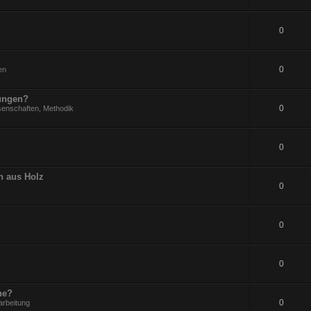
0
0
en
rungen?
0
senschaften, Methodik
0
n aus Holz
0
0
0
ne?
0
arbeitung