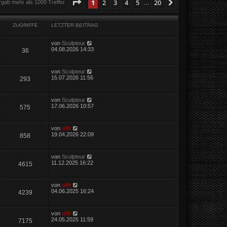
Seite
1
von
20
1
2
3
4
5
20
Nächste
rgab mehr als 1000 Treffer
…
ZUGRIFFE
LETZTER BEITRAG
von
Sculpteur
04.08.2026 14:33
36
von
Sculpteur
15.07.2026 11:56
293
von
Sculpteur
17.06.2026 10:57
575
von
ulfr
19.04.2026 22:09
858
von
Sculpteur
11.12.2025 16:22
4615
von
ulfr
04.06.2025 16:24
4239
von
ulfr
24.05.2025 11:59
7175