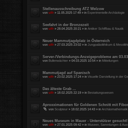
Stellenausschreibung ATZ Welzow
von
ulfr
»
11.05.2025 17:49
» in
Experimentelle Archäologie
Seefahrt in der Bronzezeit
von
ulfr
»
28.04.2025 20:21
» in
Antiker Schiffbau & Nautik
Neuer Mammutjagdplatz in Österreich
von
ulfr
»
27.03.2025 23:02
» in
Jungpaläolithikum & Mesolit
Server-/Verbindungs-Anzeigeprobleme am 03.03
von
Bullenwächter
»
04.03.2025 10:54
» in
Mitteilungen
Mammutjagd auf Spanisch
von
ulfr
»
23.02.2025 17:24
» in
Visuelle Darstellung in der G
Das älteste Grab ...
von
ulfr
»
18.02.2025 22:19
» in
Bestattungswesen
Aproxximationen für Goldenen Schnitt mit Fibo
von
Sculpteur
»
18.02.2025 14:43
» in
Archäomathematik
Neues Museum in Mauer - Unterstützer gesucht!
von
ulfr
»
27.01.2025 09:42
» in
Museen, Sammlungen & Auss