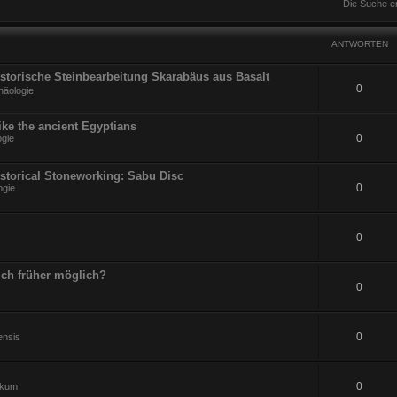
Die Suche e
ANTWORTEN
Historische Steinbearbeitung Skarabäus aus Basalt
0
häologie
ike the ancient Egyptians
0
ogie
istorical Stoneworking: Sabu Disc
0
ogie
0
ch früher möglich?
0
0
ensis
0
ikum