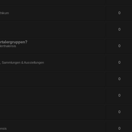
0
ithikum
0
rtalergruppen?
0
erthalensis
0
 Sammlungen & Ausstellungen
0
0
0
0
ensis