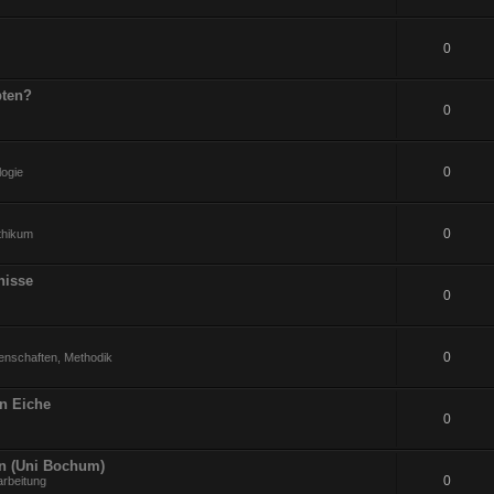
0
pten?
0
0
logie
0
ithikum
nisse
0
0
enschaften, Methodik
an Eiche
0
en (Uni Bochum)
0
arbeitung