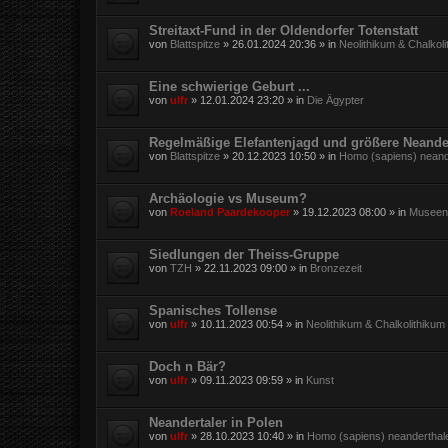
Streitaxt-Fund in der Oldendorfer Totenstatt
von
Blattspitze
»
26.01.2024 20:36
» in
Neolithikum & Chalkol
Eine schwierige Geburt ...
von
ulfr
»
12.01.2024 23:20
» in
Die Ägypter
Regelmäßige Elefantenjagd und größere Neande
von
Blattspitze
»
20.12.2023 10:50
» in
Homo (sapiens) neand
Archäologie vs Museum?
von
Roeland Paardekooper
»
19.12.2023 08:00
» in
Museen,
Siedlungen der Theiss-Gruppe
von
TZH
»
22.11.2023 09:00
» in
Bronzezeit
Spanisches Tollense
von
ulfr
»
10.11.2023 00:54
» in
Neolithikum & Chalkolithikum
Doch n Bär?
von
ulfr
»
09.11.2023 09:59
» in
Kunst
Neandertaler in Polen
von
ulfr
»
28.10.2023 10:40
» in
Homo (sapiens) neanderthal