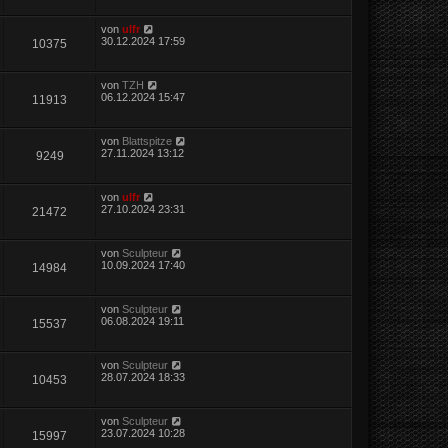
von
ulfr
30.12.2024 17:59
10375
von
TZH
06.12.2024 15:47
11913
von
Blattspitze
27.11.2024 13:12
9249
von
ulfr
27.10.2024 23:31
21472
von
Sculpteur
10.09.2024 17:40
14984
von
Sculpteur
06.08.2024 19:11
15537
von
Sculpteur
28.07.2024 18:33
10453
von
Sculpteur
23.07.2024 10:28
15997