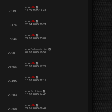
von
ulfr
11.05.2025 17:49
7819
von
ulfr
28.04.2025 20:21
13174
von
ulfr
27.03.2025 23:02
15844
von
Bullenwächter
04.03.2025 10:54
22901
von
ulfr
23.02.2025 17:24
21664
von
ulfr
18.02.2025 22:19
22495
von
Sculpteur
18.02.2025 14:43
20283
von
ulfr
27.01.2025 09:42
23368