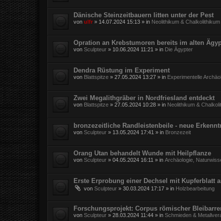
Dänische Steinzeitbauern litten unter der Pest
von
ulfr
»
14.07.2024 15:13
» in
Neolithikum & Chalkolithikum
Opration an Krebstumoren bereits im alten Ägy
von
Sculpteur
»
10.06.2024 11:21
» in
Die Ägypter
Dendra Rüstung im Experiment
von
Blattspitze
»
27.05.2024 13:27
» in
Experimentelle Archäo
Zwei Megalithgräber in Nordfriesland entdeckt
von
Blattspitze
»
27.05.2024 10:28
» in
Neolithikum & Chalkol
bronzezeitliche Randleistenbeile - neue Erkennt
von
Sculpteur
»
13.05.2024 17:41
» in
Bronzezeit
Orang Utan behandelt Wunde mit Heilpflanze
von
Sculpteur
»
04.05.2024 16:11
» in
Archäologie, Naturwiss
Erste Erprobung einer Dechsel mit Kupferblatt 
von
Sculpteur
»
30.03.2024 17:17
» in
Holzbearbeitung
Forschungsprojekt: Corpus römischer Bleibarr
von
Sculpteur
»
28.03.2024 11:44
» in
Schmieden & Metallver