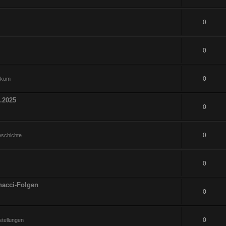
0
0
0
hikum
.2025
0
0
eschichte
0
nacci-Folgen
0
0
tellungen