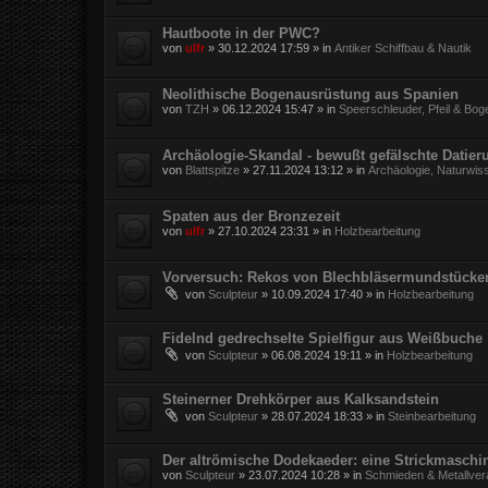
Hautboote in der PWC?
von
ulfr
»
30.12.2024 17:59
» in
Antiker Schiffbau & Nautik
Neolithische Bogenausrüstung aus Spanien
von
TZH
»
06.12.2024 15:47
» in
Speerschleuder, Pfeil & Bog
Archäologie-Skandal - bewußt gefälschte Datie
von
Blattspitze
»
27.11.2024 13:12
» in
Archäologie, Naturwis
Spaten aus der Bronzezeit
von
ulfr
»
27.10.2024 23:31
» in
Holzbearbeitung
Vorversuch: Rekos von Blechbläsermundstücke
von
Sculpteur
»
10.09.2024 17:40
» in
Holzbearbeitung
Fidelnd gedrechselte Spielfigur aus Weißbuche
von
Sculpteur
»
06.08.2024 19:11
» in
Holzbearbeitung
Steinerner Drehkörper aus Kalksandstein
von
Sculpteur
»
28.07.2024 18:33
» in
Steinbearbeitung
Der altrömische Dodekaeder: eine Strickmaschi
von
Sculpteur
»
23.07.2024 10:28
» in
Schmieden & Metallver