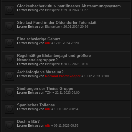
Glockenbecherkultur- patrilineares Abstammungssystem
Letzter Beitrag von
Blattspitze
«
29.01.2024 11:27
Streitaxt-Fund in der Oldendorfer Totenstatt
Letzter Beitrag von
Blattspitze
«
26.01.2024 20:36
Eine schwierige Geburt ...
Letzter Beitrag von
ulfr
«
12.01.2024 23:20
Regelmäßige Elefantenjagd und größere
Neandertalergruppen?
Letzter Beitrag von
Blattspitze
«
20.12.2023 10:50
Archäologie vs Museum?
Letzter Beitrag von
Roeland Paardekooper
«
19.12.2023 08:00
Siedlungen der Theiss-Gruppe
Letzter Beitrag von
TZH
«
22.11.2023 09:00
Spanisches Tollense
Letzter Beitrag von
ulfr
«
10.11.2023 00:54
Doch n Bär?
Letzter Beitrag von
ulfr
«
09.11.2023 09:59