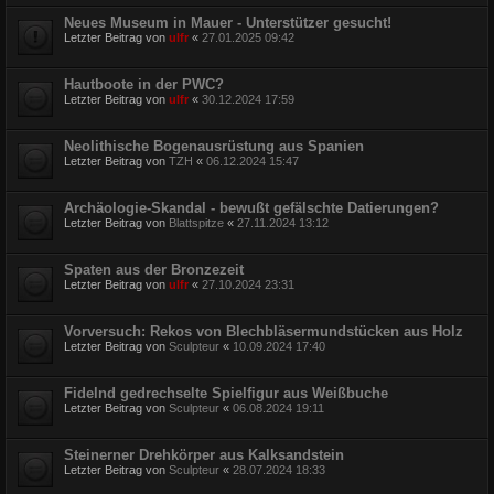
Neues Museum in Mauer - Unterstützer gesucht!
Letzter Beitrag von
ulfr
«
27.01.2025 09:42
Hautboote in der PWC?
Letzter Beitrag von
ulfr
«
30.12.2024 17:59
Neolithische Bogenausrüstung aus Spanien
Letzter Beitrag von
TZH
«
06.12.2024 15:47
Archäologie-Skandal - bewußt gefälschte Datierungen?
Letzter Beitrag von
Blattspitze
«
27.11.2024 13:12
Spaten aus der Bronzezeit
Letzter Beitrag von
ulfr
«
27.10.2024 23:31
Vorversuch: Rekos von Blechbläsermundstücken aus Holz
Letzter Beitrag von
Sculpteur
«
10.09.2024 17:40
Fidelnd gedrechselte Spielfigur aus Weißbuche
Letzter Beitrag von
Sculpteur
«
06.08.2024 19:11
Steinerner Drehkörper aus Kalksandstein
Letzter Beitrag von
Sculpteur
«
28.07.2024 18:33