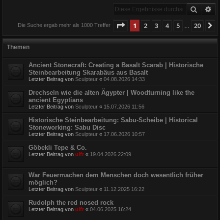
Suche
Er
Seite
1
von
20
1
2
3
4
5
20
N
Die Suche ergab mehr als 1000 Treffer
…
Themen
Ancient Stonecraft: Creating a Basalt Scarab | Historische
Steinbearbeitung Skarabäus aus Basalt
Letzter Beitrag von
Sculpteur
«
04.08.2026 14:33
Drechseln wie die alten Ägypter | Woodturning like the
ancient Egyptians
Letzter Beitrag von
Sculpteur
«
15.07.2026 11:56
Historische Steinbearbeitung: Sabu-Scheibe | Historical
Stoneworking: Sabu Disc
Letzter Beitrag von
Sculpteur
«
17.06.2026 10:57
Göbekli Tepe & Co.
Letzter Beitrag von
ulfr
«
19.04.2026 22:09
War Feuermachen dem Menschen doch wesentlich früher
möglich?
Letzter Beitrag von
Sculpteur
«
11.12.2025 16:22
Rudolph the red nosed rock
Letzter Beitrag von
ulfr
«
04.06.2025 16:24