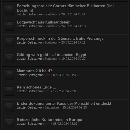
Forschungsprojekt: Corpus römischer Bleibarren (Uni
Bochum)
Letzter Beitrag von
Sculpteur
«
28.03.2024 11:44
Lotgewicht aus Kalksandstein
Letzter Beitrag von
Sculpteur
«
24.03.2024 14:10
Körperschmuck in der Steinzeit: frühe Piercings
Letzter Beitrag von
Sculpteur
«
20.03.2024 17:11
Gilding with gold leaf in ancient Egypt
Letzter Beitrag von
Sculpteur
«
19.03.2024 10:37
Mammuts 2.0 bald?
Letzter Beitrag von
ulfr
«
09.03.2024 21:36
Kein schönes Ende ...
Letzter Beitrag von
ulfr
«
17.02.2024 22:05
Erster dokumentierter Kuss der Menschheit entdeckt
Letzter Beitrag von
Blattspitze
«
15.02.2024 09:23
9 eiszeitliche Kulturkreise in Europa
Letzter Beitrag von
ulfr
«
05.02.2024 23:07