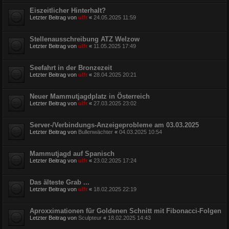
Eiszeitlicher Hinterhalt?
Letzter Beitrag von
ulfr
«
24.05.2025 11:59
Stellenausschreibung ATZ Welzow
Letzter Beitrag von
ulfr
«
11.05.2025 17:49
Seefahrt in der Bronzezeit
Letzter Beitrag von
ulfr
«
28.04.2025 20:21
Neuer Mammutjagdplatz in Österreich
Letzter Beitrag von
ulfr
«
27.03.2025 23:02
Server-/Verbindungs-Anzeigeprobleme am 03.03.2025
Letzter Beitrag von
Bullenwächter
«
04.03.2025 10:54
Mammutjagd auf Spanisch
Letzter Beitrag von
ulfr
«
23.02.2025 17:24
Das älteste Grab ...
Letzter Beitrag von
ulfr
«
18.02.2025 22:19
Aproxximationen für Goldenen Schnitt mit Fibonacci-Folgen
Letzter Beitrag von
Sculpteur
«
18.02.2025 14:43