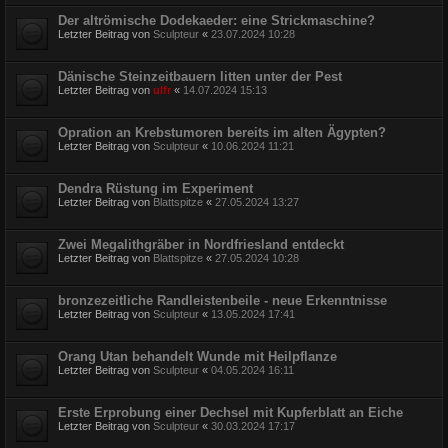
Der altrömische Dodekaeder: eine Strickmaschine?
Letzter Beitrag von
Sculpteur
«
23.07.2024 10:28
Dänische Steinzeitbauern litten unter der Pest
Letzter Beitrag von
ulfr
«
14.07.2024 15:13
Opration an Krebstumoren bereits im alten Ägypten?
Letzter Beitrag von
Sculpteur
«
10.06.2024 11:21
Dendra Rüstung im Experiment
Letzter Beitrag von
Blattspitze
«
27.05.2024 13:27
Zwei Megalithgräber in Nordfriesland entdeckt
Letzter Beitrag von
Blattspitze
«
27.05.2024 10:28
bronzezeitliche Randleistenbeile - neue Erkenntnisse
Letzter Beitrag von
Sculpteur
«
13.05.2024 17:41
Orang Utan behandelt Wunde mit Heilpflanze
Letzter Beitrag von
Sculpteur
«
04.05.2024 16:11
Erste Erprobung einer Dechsel mit Kupferblatt an Eiche
Letzter Beitrag von
Sculpteur
«
30.03.2024 17:17