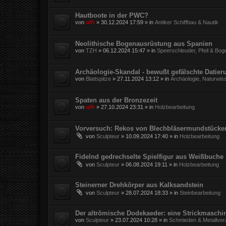
Hautboote in der PWC?
von
ulfr
»
30.12.2024 17:59
» in
Antiker Schiffbau & Nautik
Neolithische Bogenausrüstung aus Spanien
von
TZH
»
06.12.2024 15:47
» in
Speerschleuder, Pfeil & Bog
Archäologie-Skandal - bewußt gefälschte Datie
von
Blattspitze
»
27.11.2024 13:12
» in
Archäologie, Naturwis
Spaten aus der Bronzezeit
von
ulfr
»
27.10.2024 23:31
» in
Holzbearbeitung
Vorversuch: Rekos von Blechbläsermundstücke
von
Sculpteur
»
10.09.2024 17:40
» in
Holzbearbeitung
Fidelnd gedrechselte Spielfigur aus Weißbuche
von
Sculpteur
»
06.08.2024 19:11
» in
Holzbearbeitung
Steinerner Drehkörper aus Kalksandstein
von
Sculpteur
»
28.07.2024 18:33
» in
Steinbearbeitung
Der altrömische Dodekaeder: eine Strickmaschi
von
Sculpteur
»
23.07.2024 10:28
» in
Schmieden & Metallver