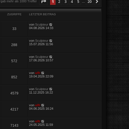
Seite
1
von
20
1
2
3
4
5
20
Nächste
rgab mehr als 1000 Treffer
…
ZUGRIFFE
LETZTER BEITRAG
von
Sculpteur
04.08.2026 14:33
33
von
Sculpteur
15.07.2026 11:56
288
von
Sculpteur
17.06.2026 10:57
572
von
ulfr
19.04.2026 22:09
852
von
Sculpteur
11.12.2025 16:22
4579
von
ulfr
04.06.2025 16:24
4217
von
ulfr
24.05.2025 11:59
7143