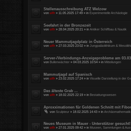
Stellenausschreibung ATZ Welzow
von
ulfr
»
11.05.2025 17:49
» in
Experimentelle Archäologie
Seefahrt in der Bronzezeit
von
ulfr
»
28.04.2025 20:21
» in
Antiker Schiffbau & Nautik
Neuer Mammutjagdplatz in Österreich
von
ulfr
»
27.03.2025 23:02
» in
Jungpaläolithikum & Mesolit
Server-/Verbindungs-Anzeigeprobleme am 03.03
von
Bullenwächter
»
04.03.2025 10:54
» in
Mitteilungen
Mammutjagd auf Spanisch
von
ulfr
»
23.02.2025 17:24
» in
Visuelle Darstellung in der G
Das älteste Grab ...
von
ulfr
»
18.02.2025 22:19
» in
Bestattungswesen
Aproxximationen für Goldenen Schnitt mit Fibo
von
Sculpteur
»
18.02.2025 14:43
» in
Archäomathematik
Neues Museum in Mauer - Unterstützer gesucht!
von
ulfr
»
27.01.2025 09:42
» in
Museen, Sammlungen & Auss