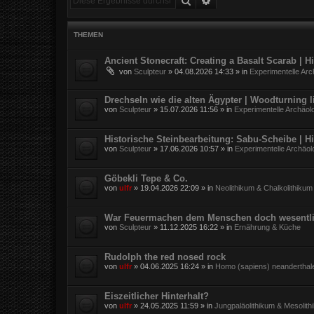
THEMEN
Ancient Stonecraft: Creating a Basalt Scarab | 
von
Sculpteur
»
04.08.2026 14:33
» in
Experimentelle Arc
Drechseln wie die alten Ägypter | Woodturning l
von
Sculpteur
»
15.07.2026 11:56
» in
Experimentelle Archäol
Historische Steinbearbeitung: Sabu-Scheibe | H
von
Sculpteur
»
17.06.2026 10:57
» in
Experimentelle Archäol
Göbekli Tepe & Co.
von
ulfr
»
19.04.2026 22:09
» in
Neolithikum & Chalkolithikum
War Feuermachen dem Menschen doch wesentli
von
Sculpteur
»
11.12.2025 16:22
» in
Ernährung & Küche
Rudolph the red nosed rock
von
ulfr
»
04.06.2025 16:24
» in
Homo (sapiens) neanderthal
Eiszeitlicher Hinterhalt?
von
ulfr
»
24.05.2025 11:59
» in
Jungpaläolithikum & Mesolith