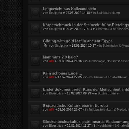
Lotgewicht aus Kalksandstein
von
Sculpteur
»
24.03.2024 14:10
» in
Steinbearbeitung
Körperschmuck in der Steinzeit: frühe Piercings
von
Sculpteur
»
20.03.2024 17:11
» in
Schmuck & Accessoirs
Gilding with gold leaf in ancient Egypt
von
Sculpteur
»
19.03.2024 10:37
» in
Schmieden & Metal
Mammuts 2.0 bald?
von
ulfr
»
09.03.2024 21:36
» in
Archäologie, Naturwissensch
Kein schönes Ende ...
von
ulfr
»
17.02.2024 22:05
» in
Neolithikum & Chalkolithikum
Erster dokumentierter Kuss der Menschheit entd
von
Blattspitze
»
15.02.2024 09:23
» in
Sozialstrukturen
9 eiszeitliche Kulturkreise in Europa
von
ulfr
»
05.02.2024 23:07
» in
Jungpaläolithikum & Mesolit
Glockenbecherkultur- patrilineares Abstammun
von
Blattspitze
»
29.01.2024 11:27
» in
Neolithikum & Chalkoli