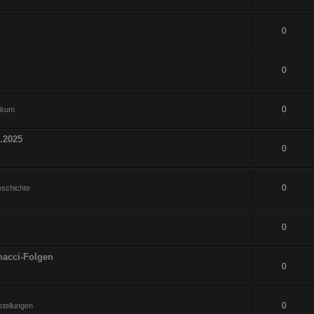
0
0
0
hikum
.2025
0
0
eschichte
0
nacci-Folgen
0
0
tellungen