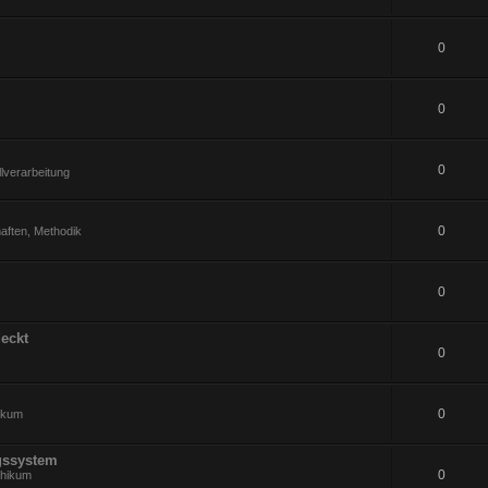
0
0
0
lverarbeitung
0
aften, Methodik
0
eckt
0
0
hikum
gssystem
0
thikum