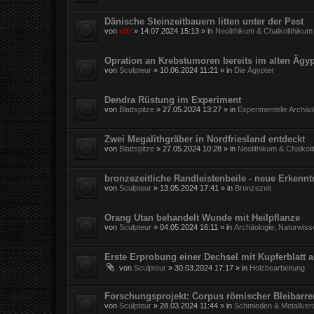
Dänische Steinzeitbauern litten unter der Pest
von
ulfr
»
14.07.2024 15:13
» in
Neolithikum & Chalkolithikum
Opration an Krebstumoren bereits im alten Ägy
von
Sculpteur
»
10.06.2024 11:21
» in
Die Ägypter
Dendra Rüstung im Experiment
von
Blattspitze
»
27.05.2024 13:27
» in
Experimentelle Archäo
Zwei Megalithgräber in Nordfriesland entdeckt
von
Blattspitze
»
27.05.2024 10:28
» in
Neolithikum & Chalkol
bronzezeitliche Randleistenbeile - neue Erkennt
von
Sculpteur
»
13.05.2024 17:41
» in
Bronzezeit
Orang Utan behandelt Wunde mit Heilpflanze
von
Sculpteur
»
04.05.2024 16:11
» in
Archäologie, Naturwiss
Erste Erprobung einer Dechsel mit Kupferblatt 
von
Sculpteur
»
30.03.2024 17:17
» in
Holzbearbeitung
Forschungsprojekt: Corpus römischer Bleibarr
von
Sculpteur
»
28.03.2024 11:44
» in
Schmieden & Metallver