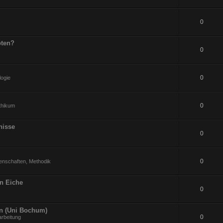
0
pten?
0
0
logie
0
ithikum
nisse
0
0
enschaften, Methodik
an Eiche
0
en (Uni Bochum)
0
arbeitung