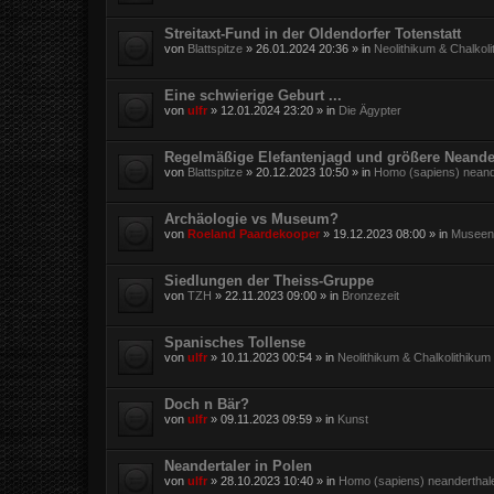
Streitaxt-Fund in der Oldendorfer Totenstatt
von
Blattspitze
»
26.01.2024 20:36
» in
Neolithikum & Chalkol
Eine schwierige Geburt ...
von
ulfr
»
12.01.2024 23:20
» in
Die Ägypter
Regelmäßige Elefantenjagd und größere Neande
von
Blattspitze
»
20.12.2023 10:50
» in
Homo (sapiens) neand
Archäologie vs Museum?
von
Roeland Paardekooper
»
19.12.2023 08:00
» in
Museen,
Siedlungen der Theiss-Gruppe
von
TZH
»
22.11.2023 09:00
» in
Bronzezeit
Spanisches Tollense
von
ulfr
»
10.11.2023 00:54
» in
Neolithikum & Chalkolithikum
Doch n Bär?
von
ulfr
»
09.11.2023 09:59
» in
Kunst
Neandertaler in Polen
von
ulfr
»
28.10.2023 10:40
» in
Homo (sapiens) neanderthal