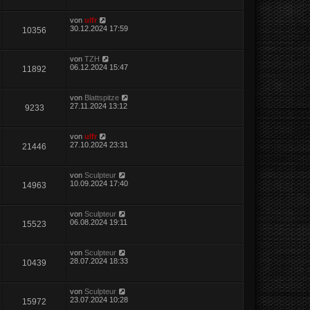
von
ulfr
30.12.2024 17:59
10356
von
TZH
06.12.2024 15:47
11892
von
Blattspitze
27.11.2024 13:12
9233
von
ulfr
27.10.2024 23:31
21446
von
Sculpteur
10.09.2024 17:40
14963
von
Sculpteur
06.08.2024 19:11
15523
von
Sculpteur
28.07.2024 18:33
10439
von
Sculpteur
23.07.2024 10:28
15972