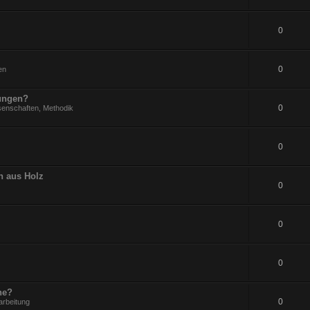
0
0
en
rungen?
0
senschaften, Methodik
0
n aus Holz
0
0
0
ne?
0
arbeitung