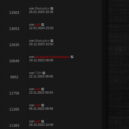
von
Blattspitze
26.01.2024 20:36
13303
von
ulfr
12.01.2024 23:20
13053
von
Blattspitze
20.12.2023 10:50
12635
von
Roeland Paardekooper
19.12.2023 08:00
16949
von
TZH
22.11.2023 09:00
9952
von
ulfr
10.11.2023 00:54
11756
von
ulfr
09.11.2023 09:59
11265
von
ulfr
28.10.2023 10:40
11383