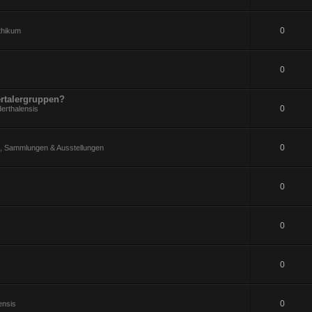
0
ithikum
0
rtalergruppen?
0
erthalensis
0
 Sammlungen & Ausstellungen
0
0
0
0
ensis