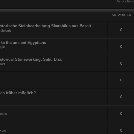
Die Suche e
ANTWORTEN
Historische Steinbearbeitung Skarabäus aus Basalt
0
häologie
ike the ancient Egyptians
0
ogie
istorical Stoneworking: Sabu Disc
0
ogie
0
ch früher möglich?
0
0
ensis
0
ikum