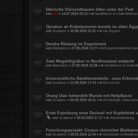
Dänische Steinzeitbauern litten unter der Pest
von
ulfr
»
14.07.2024 15:13
» in
Neolithikum & Chalkolithikum
Opration an Krebstumoren bereits im alten Ägy
von
Sculpteur
»
10.06.2024 11:21
» in
Die Ägypter
Dendra Rüstung im Experiment
von
Blattspitze
»
27.05.2024 13:27
» in
Experimentelle Archäo
Zwei Megalithgräber in Nordfriesland entdeckt
von
Blattspitze
»
27.05.2024 10:28
» in
Neolithikum & Chalkol
bronzezeitliche Randleistenbeile - neue Erkennt
von
Sculpteur
»
13.05.2024 17:41
» in
Bronzezeit
Orang Utan behandelt Wunde mit Heilpflanze
von
Sculpteur
»
04.05.2024 16:11
» in
Archäologie, Naturwiss
Erste Erprobung einer Dechsel mit Kupferblatt 
von
Sculpteur
»
30.03.2024 17:17
» in
Holzbearbeitung
Forschungsprojekt: Corpus römischer Bleibarr
von
Sculpteur
»
28.03.2024 11:44
» in
Schmieden & Metallver