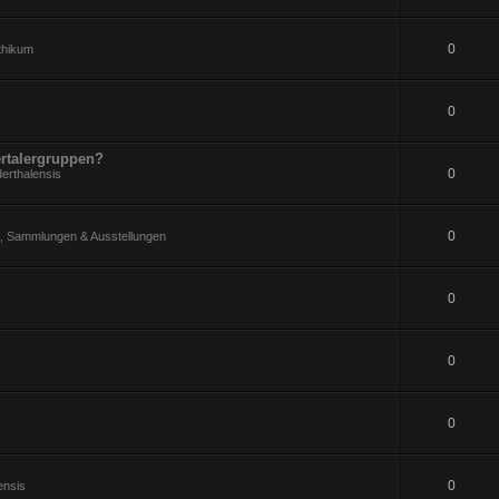
0
ithikum
0
rtalergruppen?
0
erthalensis
0
 Sammlungen & Ausstellungen
0
0
0
0
ensis