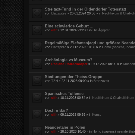
Streitaxt-Fund in der Oldendorfer Totenstatt
von
Blattspitze
»
26.01.2024 20:36
» in
Neolithikum & Chalkol
Eine schwierige Geburt ...
von
ulfr
»
12.01.2024 23:20
» in
Die Ägypter
Regelmäßige Elefantenjagd und größere Neande
von
Blattspitze
»
20.12.2023 10:50
» in
Homo (sapiens) neand
Archäologie vs Museum?
von
Roeland Paardekooper
»
19.12.2023 08:00
» in
Museen,
Siedlungen der Theiss-Gruppe
von
TZH
»
22.11.2023 09:00
» in
Bronzezeit
Spanisches Tollense
von
ulfr
»
10.11.2023 00:54
» in
Neolithikum & Chalkolithikum
Doch n Bär?
von
ulfr
»
09.11.2023 09:59
» in
Kunst
Neandertaler in Polen
von
ulfr
»
28.10.2023 10:40
» in
Homo (sapiens) neanderthal