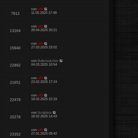
von
ulfr
11.05.2025 17:49
7812
von
ulfr
28.04.2025 20:21
13164
von
ulfr
27.03.2025 23:02
15840
von
Bullenwächter
04.03.2025 10:54
22892
von
ulfr
23.02.2025 17:24
21651
von
ulfr
18.02.2025 22:19
22478
von
Sculpteur
18.02.2025 14:43
20278
von
ulfr
27.01.2025 09:42
23352