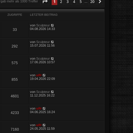
Seite
1
von
20
1
2
3
4
5
20
Nächste
rgab mehr als 1000 Treffer
…
ZUGRIFFE
LETZTER BEITRAG
von
Sculpteur
04.08.2026 14:33
33
von
Sculpteur
15.07.2026 11:56
292
von
Sculpteur
17.06.2026 10:57
575
von
ulfr
19.04.2026 22:09
855
von
Sculpteur
11.12.2025 16:22
4601
von
ulfr
04.06.2025 16:24
4233
von
ulfr
24.05.2025 11:59
7160