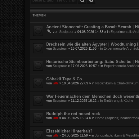
THEMEN
Ancient Stonecraft: Creating a Basalt Scarab | 
von
Sculpteur
»
04.08.2026 14:33
» in
Experimentelle Arc
Drechseln wie die alten Ägypter | Woodturning l
von
Sculpteur
»
15.07.2026 11:56
» in
Experimentelle Archäol
Historische Steinbearbeitung: Sabu-Scheibe | H
von
Sculpteur
»
17.06.2026 10:57
» in
Experimentelle Archäol
Göbekli Tepe & Co.
von
ulfr
»
19.04.2026 22:09
» in
Neolithikum & Chalkolithikum
War Feuermachen dem Menschen doch wesentli
von
Sculpteur
»
11.12.2025 16:22
» in
Ernährung & Küche
Rudolph the red nosed rock
von
ulfr
»
04.06.2025 16:24
» in
Homo (sapiens) neanderthal
Eiszeitlicher Hinterhalt?
von
ulfr
»
24.05.2025 11:59
» in
Jungpaläolithikum & Mesolith