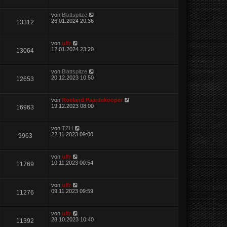
von
Blattspitze
26.01.2024 20:36
13312
von
ulfr
12.01.2024 23:20
13064
von
Blattspitze
20.12.2023 10:50
12653
von
Roeland Paardekooper
19.12.2023 08:00
16963
von
TZH
22.11.2023 09:00
9963
von
ulfr
10.11.2023 00:54
11769
von
ulfr
09.11.2023 09:59
11276
von
ulfr
28.10.2023 10:40
11392