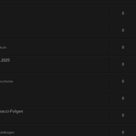
0
0
0
hikum
.2025
0
0
eschichte
0
nacci-Folgen
0
0
tellungen