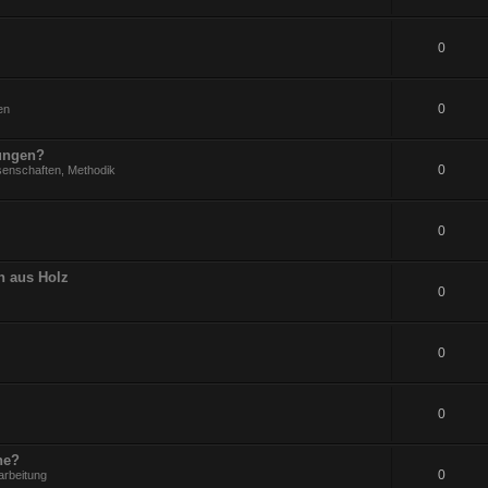
0
0
en
rungen?
0
senschaften, Methodik
0
n aus Holz
0
0
0
ne?
0
arbeitung