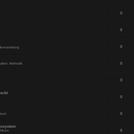
0
0
0
lverarbeitung
0
aften, Methodik
0
eckt
0
0
hikum
gssystem
0
thikum