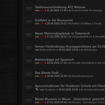
Stellenausschreibung ATZ Welzow
von
ulfr
»
11.05.2025 17:49
» in
Experimentelle Archäologie
Seefahrt in der Bronzezeit
von
ulfr
»
28.04.2025 20:21
» in
Antiker Schiffbau & Nautik
Neuer Mammutjagdplatz in Österreich
von
ulfr
»
27.03.2025 23:02
» in
Jungpaläolithikum & Mesolit
Server-/Verbindungs-Anzeigeprobleme am 03.03
von
Bullenwächter
»
04.03.2025 10:54
» in
Mitteilungen
Mammutjagd auf Spanisch
von
ulfr
»
23.02.2025 17:24
» in
Visuelle Darstellung in der G
Das älteste Grab ...
von
ulfr
»
18.02.2025 22:19
» in
Bestattungswesen
Aproxximationen für Goldenen Schnitt mit Fibo
von
Sculpteur
»
18.02.2025 14:43
» in
Archäomathematik
Neues Museum in Mauer - Unterstützer gesucht!
von
ulfr
»
27.01.2025 09:42
» in
Museen, Sammlungen & Auss