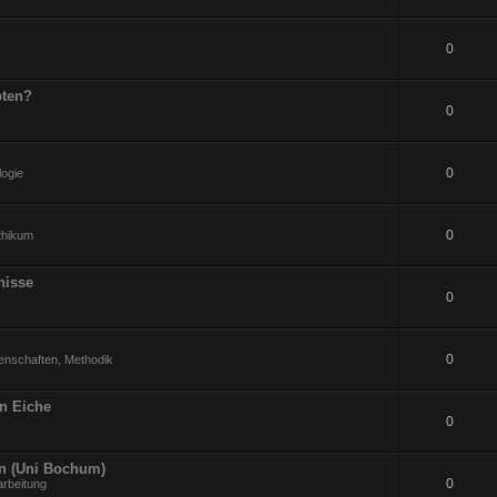
0
pten?
0
0
logie
0
ithikum
nisse
0
0
enschaften, Methodik
an Eiche
0
en (Uni Bochum)
0
arbeitung