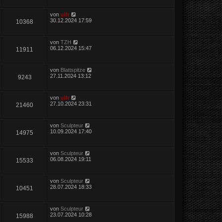
von
ulfr
30.12.2024 17:59
10368
von
TZH
06.12.2024 15:47
11911
von
Blattspitze
27.11.2024 13:12
9243
von
ulfr
27.10.2024 23:31
21460
von
Sculpteur
10.09.2024 17:40
14975
von
Sculpteur
06.08.2024 19:11
15533
von
Sculpteur
28.07.2024 18:33
10451
von
Sculpteur
23.07.2024 10:28
15988