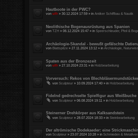
Hautboote in der PWC?
von
ulfr
»
30.12.2024 17:59
» in
Antiker Schiffbau & Nautik
Neolithische Bogenausrüstung aus Spanien
von
TZH
»
06.12.2024 15:47
» in
Speerschleuder, Pfeil & Bog
Archäologie-Skandal - bewußt gefälschte Datie
von
Blattspitze
»
27.11.2024 13:12
» in
Archäologie, Naturwis
Spaten aus der Bronzezeit
von
ulfr
»
27.10.2024 23:31
» in
Holzbearbeitung
Vorversuch: Rekos von Blechbläsermundstücke
von
Sculpteur
»
10.09.2024 17:40
» in
Holzbearbeitung
Fidelnd gedrechselte Spielfigur aus Weißbuche
von
Sculpteur
»
06.08.2024 19:11
» in
Holzbearbeitung
Steinerner Drehkörper aus Kalksandstein
von
Sculpteur
»
28.07.2024 18:33
» in
Steinbearbeitung
Der altrömische Dodekaeder: eine Strickmaschi
von
Sculpteur
»
23.07.2024 10:28
» in
Schmieden & Metallver