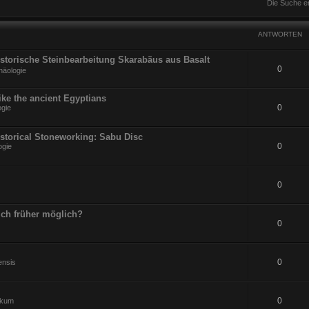
Die Suche e
ANTWORTEN
Historische Steinbearbeitung Skarabäus aus Basalt
0
häologie
ike the ancient Egyptians
0
ogie
istorical Stoneworking: Sabu Disc
0
ogie
0
ch früher möglich?
0
0
ensis
0
ikum