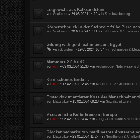
Lotgewicht aus Kalksandstein
von
Sculpteur
»
24.03.2024 14:10
» in
Steinbearbeitung
Körperschmuck in der Steinzeit: frühe Piercings
von
Sculpteur
»
20.03.2024 17:11
» in
Schmuck & Accessoirs
Gilding with gold leaf in ancient Egypt
von
Sculpteur
»
19.03.2024 10:37
» in
Schmieden & Metal
Mammuts 2.0 bald?
von
ulfr
»
09.03.2024 21:36
» in
Archäologie, Naturwissensch
Kein schönes Ende ...
von
ulfr
»
17.02.2024 22:05
» in
Neolithikum & Chalkolithikum
Erster dokumentierter Kuss der Menschheit entd
von
Blattspitze
»
15.02.2024 09:23
» in
Sozialstrukturen
9 eiszeitliche Kulturkreise in Europa
von
ulfr
»
05.02.2024 23:07
» in
Jungpaläolithikum & Mesolit
Glockenbecherkultur- patrilineares Abstammun
von
Blattspitze
»
29.01.2024 11:27
» in
Neolithikum & Chalkoli