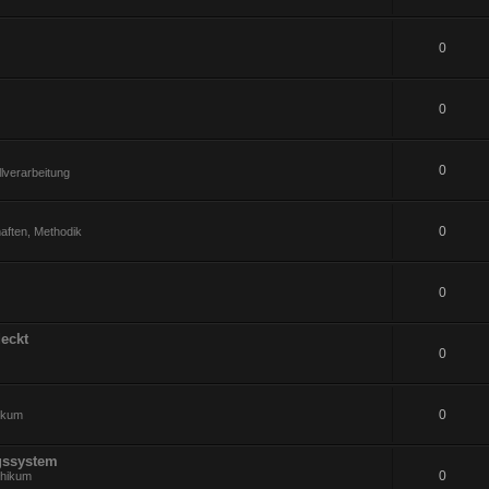
0
0
0
lverarbeitung
0
aften, Methodik
0
eckt
0
0
hikum
gssystem
0
thikum