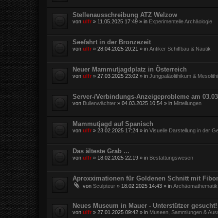
Stellenausschreibung ATZ Welzow
von
ulfr
»
11.05.2025 17:49
» in
Experimentelle Archäologie
Seefahrt in der Bronzezeit
von
ulfr
»
28.04.2025 20:21
» in
Antiker Schiffbau & Nautik
Neuer Mammutjagdplatz in Österreich
von
ulfr
»
27.03.2025 23:02
» in
Jungpaläolithikum & Mesolit
Server-/Verbindungs-Anzeigeprobleme am 03.03
von
Bullenwächter
»
04.03.2025 10:54
» in
Mitteilungen
Mammutjagd auf Spanisch
von
ulfr
»
23.02.2025 17:24
» in
Visuelle Darstellung in der G
Das älteste Grab ...
von
ulfr
»
18.02.2025 22:19
» in
Bestattungswesen
Aproxximationen für Goldenen Schnitt mit Fibo
von
Sculpteur
»
18.02.2025 14:43
» in
Archäomathematik
Neues Museum in Mauer - Unterstützer gesucht!
von
ulfr
»
27.01.2025 09:42
» in
Museen, Sammlungen & Auss