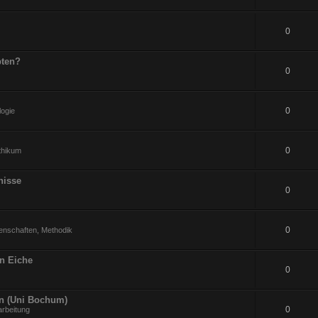
0
pten?
0
0
logie
0
ithikum
nisse
0
0
enschaften, Methodik
an Eiche
0
en (Uni Bochum)
0
arbeitung