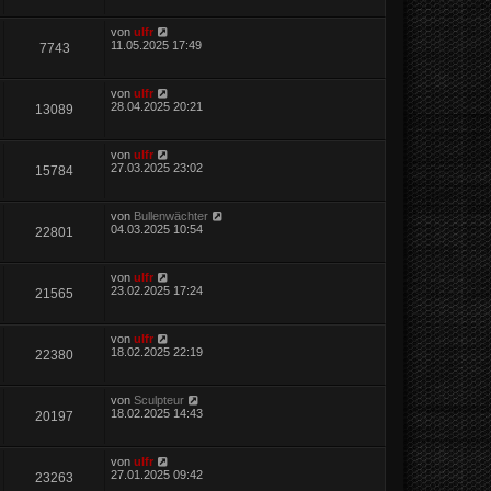
von
ulfr
11.05.2025 17:49
7743
von
ulfr
28.04.2025 20:21
13089
von
ulfr
27.03.2025 23:02
15784
von
Bullenwächter
04.03.2025 10:54
22801
von
ulfr
23.02.2025 17:24
21565
von
ulfr
18.02.2025 22:19
22380
von
Sculpteur
18.02.2025 14:43
20197
von
ulfr
27.01.2025 09:42
23263