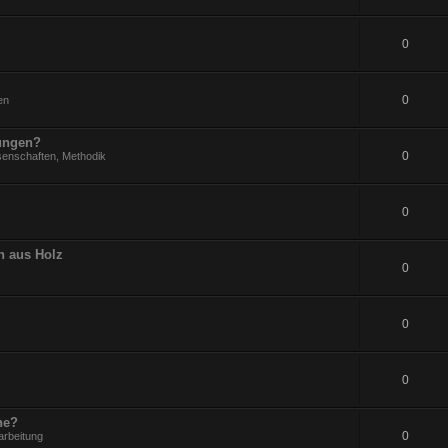
0
0
en
rungen?
0
senschaften, Methodik
0
n aus Holz
0
0
0
ne?
0
arbeitung