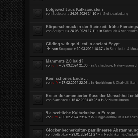
Lotgewicht aus Kalksandstein
von
Sculpteur
»
24.03.2024 14:10
» in
Steinbearbeitung
Körperschmuck in der Steinzeit: frühe Piercings
von
Sculpteur
»
20.03.2024 17:11
» in
Schmuck & Accessoirs
Gilding with gold leaf in ancient Egypt
von
Sculpteur
»
19.03.2024 10:37
» in
Schmieden & Metal
Mammuts 2.0 bald?
von
ulfr
»
09.03.2024 21:36
» in
Archäologie, Naturwissensch
Kein schönes Ende ...
von
ulfr
»
17.02.2024 22:05
» in
Neolithikum & Chalkolithikum
Erster dokumentierter Kuss der Menschheit entd
von
Blattspitze
»
15.02.2024 09:23
» in
Sozialstrukturen
9 eiszeitliche Kulturkreise in Europa
von
ulfr
»
05.02.2024 23:07
» in
Jungpaläolithikum & Mesolit
Glockenbecherkultur- patrilineares Abstammun
von
Blattspitze
»
29.01.2024 11:27
» in
Neolithikum & Chalkoli