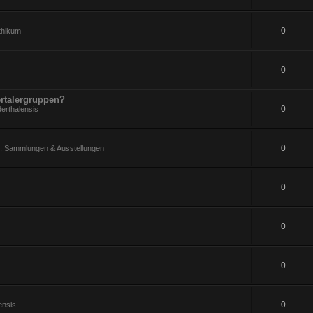
0
ithikum
0
rtalergruppen?
0
erthalensis
0
 Sammlungen & Ausstellungen
0
0
0
0
ensis