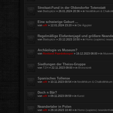
Streitaxt-Fund in der Oldendorfer Totenstatt
von
Blattspitze
»
26.01.2024 20:36
» in
Neolithikum & Chalkol
Eine schwierige Geburt ...
von
ulfr
»
12.01.2024 23:20
» in
Die Ägypter
Regelmäßige Elefantenjagd und größere Neande
von
Blattspitze
»
20.12.2023 10:50
» in
Homo (sapiens) neand
Archäologie vs Museum?
von
Roeland Paardekooper
»
19.12.2023 08:00
» in
Museen,
Siedlungen der Theiss-Gruppe
von
TZH
»
22.11.2023 09:00
» in
Bronzezeit
Spanisches Tollense
von
ulfr
»
10.11.2023 00:54
» in
Neolithikum & Chalkolithikum
Doch n Bär?
von
ulfr
»
09.11.2023 09:59
» in
Kunst
Neandertaler in Polen
von
ulfr
»
28.10.2023 10:40
» in
Homo (sapiens) neanderthal