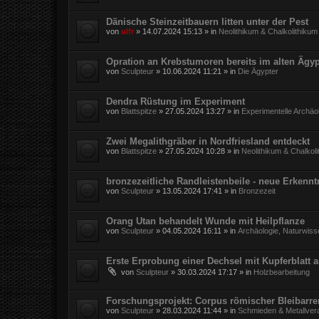
Dänische Steinzeitbauern litten unter der Pest
von
ulfr
»
14.07.2024 15:13
» in
Neolithikum & Chalkolithikum
Opration an Krebstumoren bereits im alten Ägy
von
Sculpteur
»
10.06.2024 11:21
» in
Die Ägypter
Dendra Rüstung im Experiment
von
Blattspitze
»
27.05.2024 13:27
» in
Experimentelle Archäo
Zwei Megalithgräber in Nordfriesland entdeckt
von
Blattspitze
»
27.05.2024 10:28
» in
Neolithikum & Chalkol
bronzezeitliche Randleistenbeile - neue Erkennt
von
Sculpteur
»
13.05.2024 17:41
» in
Bronzezeit
Orang Utan behandelt Wunde mit Heilpflanze
von
Sculpteur
»
04.05.2024 16:11
» in
Archäologie, Naturwiss
Erste Erprobung einer Dechsel mit Kupferblatt 
von
Sculpteur
»
30.03.2024 17:17
» in
Holzbearbeitung
Forschungsprojekt: Corpus römischer Bleibarr
von
Sculpteur
»
28.03.2024 11:44
» in
Schmieden & Metallver