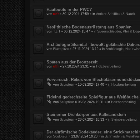
Hautboote in der PWC?
von
ulfr
»
30.12.2024 17:59
» in
Antiker Schiffbau & Nautik
Neolithische Bogenausrüstung aus Spanien
von
TZH
»
06.12.2024 15:47
» in
Speerschleuder, Pfeil & Bog
Archäologie-Skandal - bewußt gefälschte Datie
von
Blattspitze
»
27.11.2024 13:12
» in
Archäologie, Naturwis
Spaten aus der Bronzezeit
von
ulfr
»
27.10.2024 23:31
» in
Holzbearbeitung
Vorversuch: Rekos von Blechbläsermundstücke
von
Sculpteur
»
10.09.2024 17:40
» in
Holzbearbeitung
Fidelnd gedrechselte Spielfigur aus Weißbuche
von
Sculpteur
»
06.08.2024 19:11
» in
Holzbearbeitung
Steinerner Drehkörper aus Kalksandstein
von
Sculpteur
»
28.07.2024 18:33
» in
Steinbearbeitung
Der altrömische Dodekaeder: eine Strickmaschi
von
Sculpteur
»
23.07.2024 10:28
» in
Schmieden & Metallver