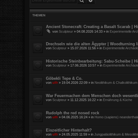
THEMEN
Ancient Stonecraft: Creating a Basalt Scarab | 
von
Sculpteur
»
04.08.2026 14:33
» in
Experimentelle Arc
Drechseln wie die alten Ägypter | Woodturning l
von
Sculpteur
»
15.07.2026 11:56
» in
Experimentelle Archäol
Historische Steinbearbeitung: Sabu-Scheibe | H
von
Sculpteur
»
17.06.2026 10:57
» in
Experimentelle Archäol
Göbekli Tepe & Co.
von
ulfr
»
19.04.2026 22:09
» in
Neolithikum & Chalkolithikum
War Feuermachen dem Menschen doch wesentli
von
Sculpteur
»
11.12.2025 16:22
» in
Ernährung & Küche
Rudolph the red nosed rock
von
ulfr
»
04.06.2025 16:24
» in
Homo (sapiens) neanderthal
Eiszeitlicher Hinterhalt?
von
ulfr
»
24.05.2025 11:59
» in
Jungpaläolithikum & Mesolith