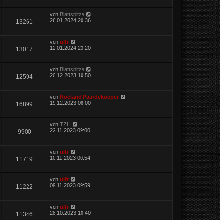
von
Blattspitze
26.01.2024 20:36
13261
von
ulfr
12.01.2024 23:20
13017
von
Blattspitze
20.12.2023 10:50
12594
von
Roeland Paardekooper
19.12.2023 08:00
16899
von
TZH
22.11.2023 09:00
9900
von
ulfr
10.11.2023 00:54
11719
von
ulfr
09.11.2023 09:59
11222
von
ulfr
28.10.2023 10:40
11346