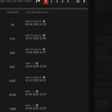
Seite
1
von
20
1
2
3
4
5
20
Nächste
rgab mehr als 1000 Treffer
…
ZUGRIFFE
LETZTER BEITRAG
von
Sculpteur
04.08.2026 14:33
26
von
Sculpteur
15.07.2026 11:56
278
von
Sculpteur
17.06.2026 10:57
566
von
ulfr
19.04.2026 22:09
835
von
Sculpteur
11.12.2025 16:22
4497
von
ulfr
04.06.2025 16:24
4168
von
ulfr
24.05.2025 11:59
7088