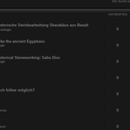
Die Suche e
ANTWORTEN
Historische Steinbearbeitung Skarabäus aus Basalt
0
häologie
ike the ancient Egyptians
0
ogie
istorical Stoneworking: Sabu Disc
0
ogie
0
ch früher möglich?
0
0
ensis
0
ikum