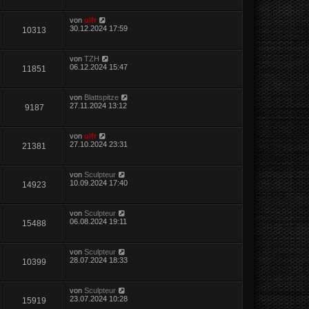
von
ulfr
30.12.2024 17:59
10313
von
TZH
06.12.2024 15:47
11851
von
Blattspitze
27.11.2024 13:12
9187
von
ulfr
27.10.2024 23:31
21381
von
Sculpteur
10.09.2024 17:40
14923
von
Sculpteur
06.08.2024 19:11
15488
von
Sculpteur
28.07.2024 18:33
10399
von
Sculpteur
23.07.2024 10:28
15919