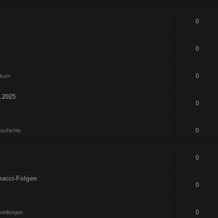
0
0
0
hikum
.2025
0
0
eschichte
0
nacci-Folgen
0
0
tellungen