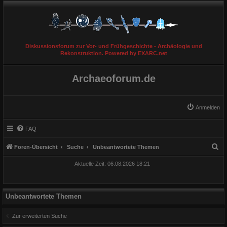
Diskussionsforum zur Vor- und Frühgeschichte - Archäologie und
Rekonstruktion. Powered by EXARC.net
Archaeoforum.de
Anmelden
FAQ
S
Foren-Übersicht
Suche
Unbeantwortete Themen
u
Aktuelle Zeit: 06.08.2026 18:21
c
h
e
Unbeantwortete Themen
Zur erweiterten Suche