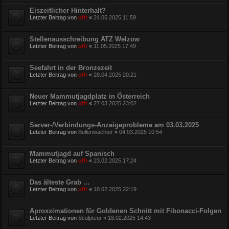
Eiszeitlicher Hinterhalt?
Letzter Beitrag von
ulfr
«
24.05.2025 11:59
Stellenausschreibung ATZ Welzow
Letzter Beitrag von
ulfr
«
11.05.2025 17:49
Seefahrt in der Bronzezeit
Letzter Beitrag von
ulfr
«
28.04.2025 20:21
Neuer Mammutjagdplatz in Österreich
Letzter Beitrag von
ulfr
«
27.03.2025 23:02
Server-/Verbindungs-Anzeigeprobleme am 03.03.2025
Letzter Beitrag von
Bullenwächter
«
04.03.2025 10:54
Mammutjagd auf Spanisch
Letzter Beitrag von
ulfr
«
23.02.2025 17:24
Das älteste Grab ...
Letzter Beitrag von
ulfr
«
18.02.2025 22:19
Aproxximationen für Goldenen Schnitt mit Fibonacci-Folgen
Letzter Beitrag von
Sculpteur
«
18.02.2025 14:43