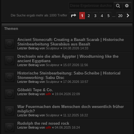
Suche
Er
Seite
1
von
20
1
2
3
4
5
20
N
Die Suche ergab mehr als 1000 Treffer
…
Themen
Ancient Stonecraft: Creating a Basalt Scarab | Historische
Steinbearbeitung Skarabäus aus Basalt
Letzter Beitrag von
Sculpteur
«
04.08.2026 14:33
Drechseln wie die alten Ägypter | Woodturning like the
ancient Egyptians
Letzter Beitrag von
Sculpteur
«
15.07.2026 11:56
Historische Steinbearbeitung: Sabu-Scheibe | Historical
Stoneworking: Sabu Disc
Letzter Beitrag von
Sculpteur
«
17.06.2026 10:57
Göbekli Tepe & Co.
Letzter Beitrag von
ulfr
«
19.04.2026 22:09
War Feuermachen dem Menschen doch wesentlich früher
möglich?
Letzter Beitrag von
Sculpteur
«
11.12.2025 16:22
Rudolph the red nosed rock
Letzter Beitrag von
ulfr
«
04.06.2025 16:24