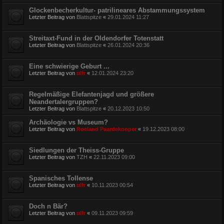
Glockenbecherkultur- patrilineares Abstammungssystem
Letzter Beitrag von
Blattspitze
«
29.01.2024 11:27
Streitaxt-Fund in der Oldendorfer Totenstatt
Letzter Beitrag von
Blattspitze
«
26.01.2024 20:36
Eine schwierige Geburt ...
Letzter Beitrag von
ulfr
«
12.01.2024 23:20
Regelmäßige Elefantenjagd und größere
Neandertalergruppen?
Letzter Beitrag von
Blattspitze
«
20.12.2023 10:50
Archäologie vs Museum?
Letzter Beitrag von
Roeland Paardekooper
«
19.12.2023 08:00
Siedlungen der Theiss-Gruppe
Letzter Beitrag von
TZH
«
22.11.2023 09:00
Spanisches Tollense
Letzter Beitrag von
ulfr
«
10.11.2023 00:54
Doch n Bär?
Letzter Beitrag von
ulfr
«
09.11.2023 09:59