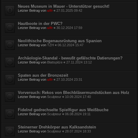
Neues Museum in Mauer - Unterstützer gesucht!
Letzter Beitrag von
ulfr
«
27.01.2025 09:42
Hautboote in der PWC?
Letzter Beitrag von
ulfr
«
30.12.2024 17:59
Neolithische Bogenausrüstung aus Spanien
Letzter Beitrag von
TZH
«
06.12.2024 15:47
Archäologie-Skandal - bewußt gefälschte Datierungen?
Letzter Beitrag von
Blattspitze
«
27.11.2024 13:12
Spaten aus der Bronzezeit
Letzter Beitrag von
ulfr
«
27.10.2024 23:31
Vorversuch: Rekos von Blechbläsermundstücken aus Holz
Letzter Beitrag von
Sculpteur
«
10.09.2024 17:40
Fidelnd gedrechselte Spielfigur aus Weißbuche
Letzter Beitrag von
Sculpteur
«
06.08.2024 19:11
Steinerner Drehkörper aus Kalksandstein
Letzter Beitrag von
Sculpteur
«
28.07.2024 18:33