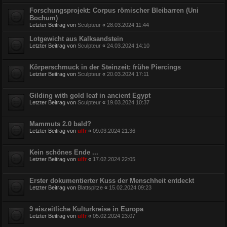
Forschungsprojekt: Corpus römischer Bleibarren (Uni
Bochum)
Letzter Beitrag von
Sculpteur
«
28.03.2024 11:44
Lotgewicht aus Kalksandstein
Letzter Beitrag von
Sculpteur
«
24.03.2024 14:10
Körperschmuck in der Steinzeit: frühe Piercings
Letzter Beitrag von
Sculpteur
«
20.03.2024 17:11
Gilding with gold leaf in ancient Egypt
Letzter Beitrag von
Sculpteur
«
19.03.2024 10:37
Mammuts 2.0 bald?
Letzter Beitrag von
ulfr
«
09.03.2024 21:36
Kein schönes Ende ...
Letzter Beitrag von
ulfr
«
17.02.2024 22:05
Erster dokumentierter Kuss der Menschheit entdeckt
Letzter Beitrag von
Blattspitze
«
15.02.2024 09:23
9 eiszeitliche Kulturkreise in Europa
Letzter Beitrag von
ulfr
«
05.02.2024 23:07