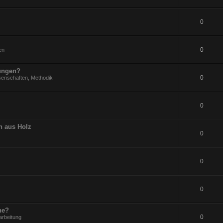
0
0
en
rungen?
0
senschaften, Methodik
0
n aus Holz
0
0
0
ne?
0
arbeitung