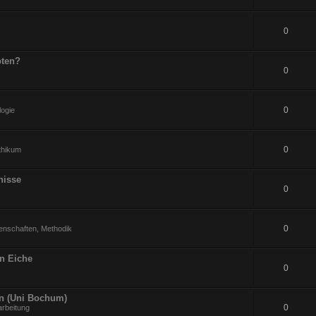
0
pten?
0
0
logie
0
ithikum
nisse
0
0
enschaften, Methodik
an Eiche
0
en (Uni Bochum)
0
arbeitung