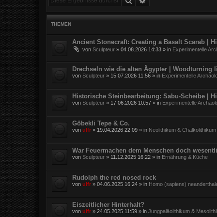
THEMEN
Ancient Stonecraft: Creating a Basalt Scarab | 
von
Sculpteur
»
04.08.2026 14:33
» in
Experimentelle Arc
Drechseln wie die alten Ägypter | Woodturning l
von
Sculpteur
»
15.07.2026 11:56
» in
Experimentelle Archäol
Historische Steinbearbeitung: Sabu-Scheibe | H
von
Sculpteur
»
17.06.2026 10:57
» in
Experimentelle Archäol
Göbekli Tepe & Co.
von
ulfr
»
19.04.2026 22:09
» in
Neolithikum & Chalkolithikum
War Feuermachen dem Menschen doch wesentli
von
Sculpteur
»
11.12.2025 16:22
» in
Ernährung & Küche
Rudolph the red nosed rock
von
ulfr
»
04.06.2025 16:24
» in
Homo (sapiens) neanderthal
Eiszeitlicher Hinterhalt?
von
ulfr
»
24.05.2025 11:59
» in
Jungpaläolithikum & Mesolith