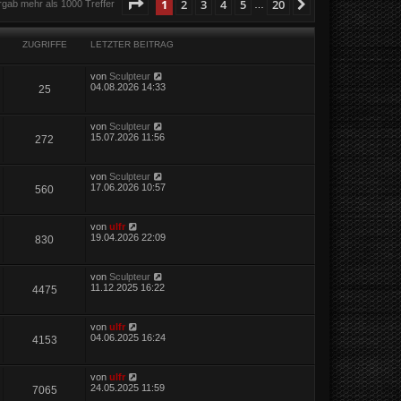
Seite
1
von
20
1
2
3
4
5
20
Nächste
rgab mehr als 1000 Treffer
…
ZUGRIFFE
LETZTER BEITRAG
von
Sculpteur
04.08.2026 14:33
25
von
Sculpteur
15.07.2026 11:56
272
von
Sculpteur
17.06.2026 10:57
560
von
ulfr
19.04.2026 22:09
830
von
Sculpteur
11.12.2025 16:22
4475
von
ulfr
04.06.2025 16:24
4153
von
ulfr
24.05.2025 11:59
7065