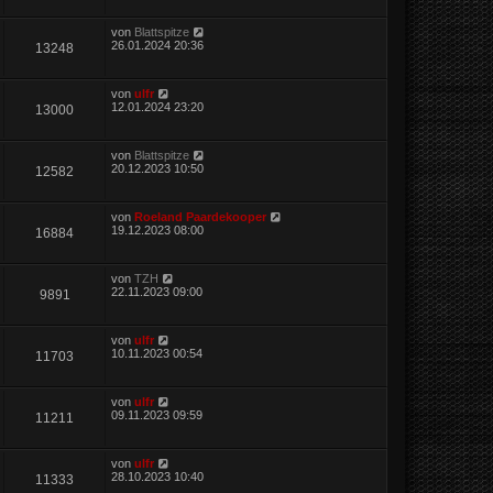
von
Blattspitze
26.01.2024 20:36
13248
von
ulfr
12.01.2024 23:20
13000
von
Blattspitze
20.12.2023 10:50
12582
von
Roeland Paardekooper
19.12.2023 08:00
16884
von
TZH
22.11.2023 09:00
9891
von
ulfr
10.11.2023 00:54
11703
von
ulfr
09.11.2023 09:59
11211
von
ulfr
28.10.2023 10:40
11333