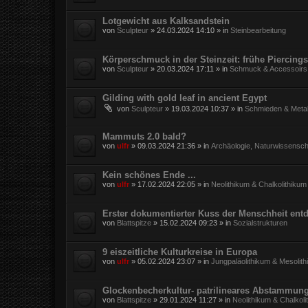
Lotgewicht aus Kalksandstein
von
Sculpteur
»
24.03.2024 14:10
» in
Steinbearbeitung
Körperschmuck in der Steinzeit: frühe Piercings
von
Sculpteur
»
20.03.2024 17:11
» in
Schmuck & Accessoirs
Gilding with gold leaf in ancient Egypt
von
Sculpteur
»
19.03.2024 10:37
» in
Schmieden & Metal
Mammuts 2.0 bald?
von
ulfr
»
09.03.2024 21:36
» in
Archäologie, Naturwissensch
Kein schönes Ende ...
von
ulfr
»
17.02.2024 22:05
» in
Neolithikum & Chalkolithikum
Erster dokumentierter Kuss der Menschheit entd
von
Blattspitze
»
15.02.2024 09:23
» in
Sozialstrukturen
9 eiszeitliche Kulturkreise in Europa
von
ulfr
»
05.02.2024 23:07
» in
Jungpaläolithikum & Mesolit
Glockenbecherkultur- patrilineares Abstammun
von
Blattspitze
»
29.01.2024 11:27
» in
Neolithikum & Chalkoli