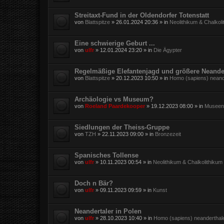
Streitaxt-Fund in der Oldendorfer Totenstatt
von
Blattspitze
»
26.01.2024 20:36
» in
Neolithikum & Chalkol
Eine schwierige Geburt ...
von
ulfr
»
12.01.2024 23:20
» in
Die Ägypter
Regelmäßige Elefantenjagd und größere Neande
von
Blattspitze
»
20.12.2023 10:50
» in
Homo (sapiens) neand
Archäologie vs Museum?
von
Roeland Paardekooper
»
19.12.2023 08:00
» in
Museen,
Siedlungen der Theiss-Gruppe
von
TZH
»
22.11.2023 09:00
» in
Bronzezeit
Spanisches Tollense
von
ulfr
»
10.11.2023 00:54
» in
Neolithikum & Chalkolithikum
Doch n Bär?
von
ulfr
»
09.11.2023 09:59
» in
Kunst
Neandertaler in Polen
von
ulfr
»
28.10.2023 10:40
» in
Homo (sapiens) neanderthal