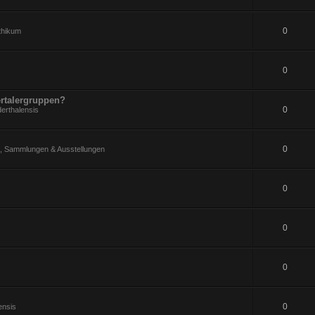
0
ithikum
0
rtalergruppen?
0
erthalensis
0
 Sammlungen & Ausstellungen
0
0
0
0
ensis