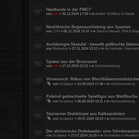
Hautboote in der PWC?
von
ulfr
»
30.12.2024 17:59
» in
Antiker Schiffbau & Nautik
Neolithische Bogenausrüstung aus Spanien
von
TZH
»
06.12.2024 15:47
» in
Speerschleuder, Pfeil & Bog
Archäologie-Skandal - bewußt gefälschte Datie
von
Blattspitze
»
27.11.2024 13:12
» in
Archäologie, Naturwis
Spaten aus der Bronzezeit
von
ulfr
»
27.10.2024 23:31
» in
Holzbearbeitung
Vorversuch: Rekos von Blechbläsermundstücke
von
Sculpteur
»
10.09.2024 17:40
» in
Holzbearbeitung
Fidelnd gedrechselte Spielfigur aus Weißbuche
von
Sculpteur
»
06.08.2024 19:11
» in
Holzbearbeitung
Steinerner Drehkörper aus Kalksandstein
von
Sculpteur
»
28.07.2024 18:33
» in
Steinbearbeitung
Der altrömische Dodekaeder: eine Strickmaschi
von
Sculpteur
»
23.07.2024 10:28
» in
Schmieden & Metallver