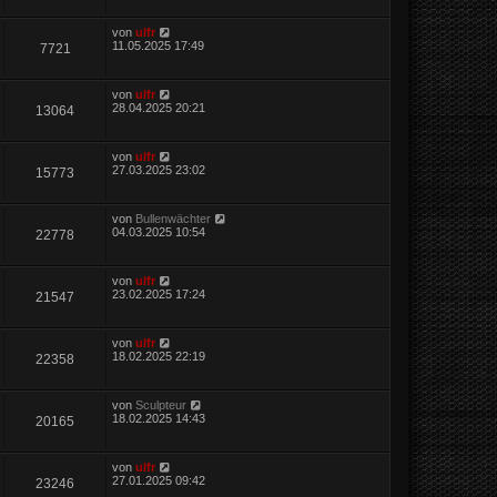
von
ulfr
11.05.2025 17:49
7721
von
ulfr
28.04.2025 20:21
13064
von
ulfr
27.03.2025 23:02
15773
von
Bullenwächter
04.03.2025 10:54
22778
von
ulfr
23.02.2025 17:24
21547
von
ulfr
18.02.2025 22:19
22358
von
Sculpteur
18.02.2025 14:43
20165
von
ulfr
27.01.2025 09:42
23246