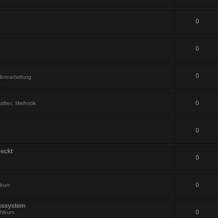
0
0
0
lverarbeitung
0
aften, Methodik
0
eckt
0
0
hikum
gssystem
0
thikum