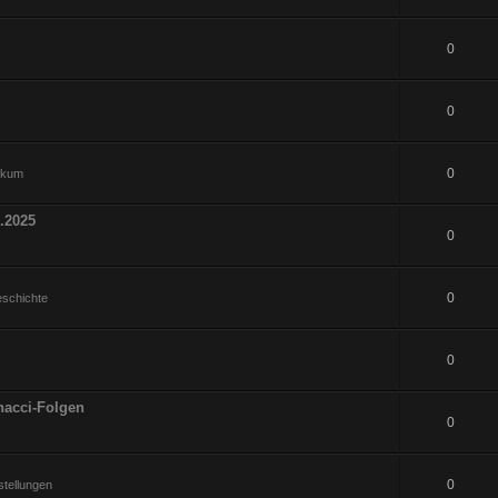
0
0
0
hikum
.2025
0
0
eschichte
0
nacci-Folgen
0
0
tellungen