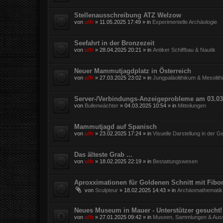
Stellenausschreibung ATZ Welzow
von
ulfr
»
11.05.2025 17:49
» in
Experimentelle Archäologie
Seefahrt in der Bronzezeit
von
ulfr
»
28.04.2025 20:21
» in
Antiker Schiffbau & Nautik
Neuer Mammutjagdplatz in Österreich
von
ulfr
»
27.03.2025 23:02
» in
Jungpaläolithikum & Mesolit
Server-/Verbindungs-Anzeigeprobleme am 03.03
von
Bullenwächter
»
04.03.2025 10:54
» in
Mitteilungen
Mammutjagd auf Spanisch
von
ulfr
»
23.02.2025 17:24
» in
Visuelle Darstellung in der G
Das älteste Grab ...
von
ulfr
»
18.02.2025 22:19
» in
Bestattungswesen
Aproxximationen für Goldenen Schnitt mit Fibo
von
Sculpteur
»
18.02.2025 14:43
» in
Archäomathematik
Neues Museum in Mauer - Unterstützer gesucht!
von
ulfr
»
27.01.2025 09:42
» in
Museen, Sammlungen & Auss