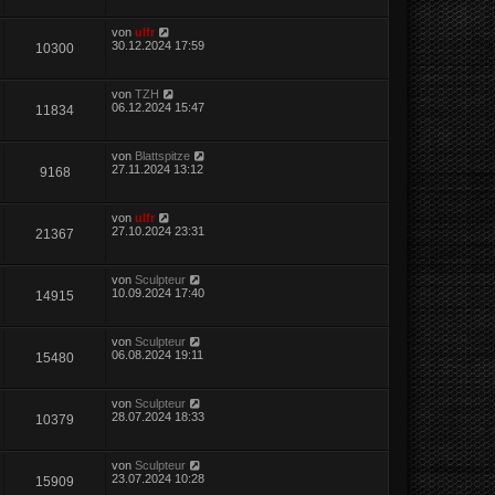
von
ulfr
30.12.2024 17:59
10300
von
TZH
06.12.2024 15:47
11834
von
Blattspitze
27.11.2024 13:12
9168
von
ulfr
27.10.2024 23:31
21367
von
Sculpteur
10.09.2024 17:40
14915
von
Sculpteur
06.08.2024 19:11
15480
von
Sculpteur
28.07.2024 18:33
10379
von
Sculpteur
23.07.2024 10:28
15909