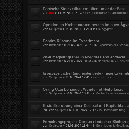
Dänische Steinzeitbauern litten unter der Pest
von
ulfr
»
14.07.2024 15:13
» in
Neolithikum & Chalkolithikum
Opration an Krebstumoren bereits im alten Ägy
von
Sculpteur
»
10.06.2024 11:21
» in
Die Ägypter
Dendra Rüstung im Experiment
von
Blattspitze
»
27.05.2024 13:27
» in
Experimentelle Archäo
Zwei Megalithgräber in Nordfriesland entdeckt
von
Blattspitze
»
27.05.2024 10:28
» in
Neolithikum & Chalkol
bronzezeitliche Randleistenbeile - neue Erkennt
von
Sculpteur
»
13.05.2024 17:41
» in
Bronzezeit
Orang Utan behandelt Wunde mit Heilpflanze
von
Sculpteur
»
04.05.2024 16:11
» in
Archäologie, Naturwiss
Erste Erprobung einer Dechsel mit Kupferblatt 
von
Sculpteur
»
30.03.2024 17:17
» in
Holzbearbeitung
Forschungsprojekt: Corpus römischer Bleibarr
von
Sculpteur
»
28.03.2024 11:44
» in
Schmieden & Metallver