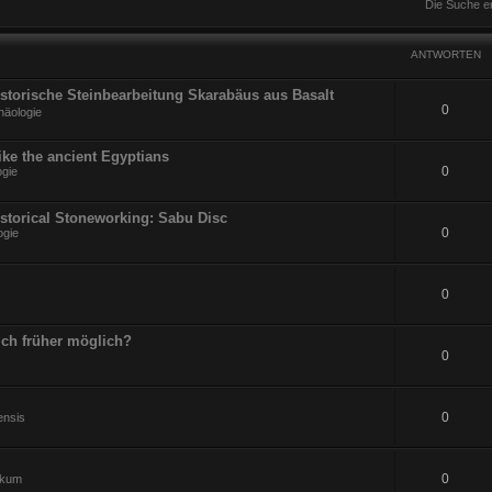
Die Suche e
ANTWORTEN
Historische Steinbearbeitung Skarabäus aus Basalt
0
häologie
ike the ancient Egyptians
0
ogie
istorical Stoneworking: Sabu Disc
0
ogie
0
ch früher möglich?
0
0
ensis
0
ikum