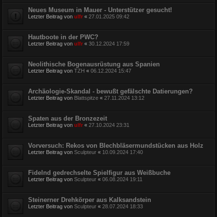
Neues Museum in Mauer - Unterstützer gesucht!
Letzter Beitrag von
ulfr
«
27.01.2025 09:42
Hautboote in der PWC?
Letzter Beitrag von
ulfr
«
30.12.2024 17:59
Neolithische Bogenausrüstung aus Spanien
Letzter Beitrag von
TZH
«
06.12.2024 15:47
Archäologie-Skandal - bewußt gefälschte Datierungen?
Letzter Beitrag von
Blattspitze
«
27.11.2024 13:12
Spaten aus der Bronzezeit
Letzter Beitrag von
ulfr
«
27.10.2024 23:31
Vorversuch: Rekos von Blechbläsermundstücken aus Holz
Letzter Beitrag von
Sculpteur
«
10.09.2024 17:40
Fidelnd gedrechselte Spielfigur aus Weißbuche
Letzter Beitrag von
Sculpteur
«
06.08.2024 19:11
Steinerner Drehkörper aus Kalksandstein
Letzter Beitrag von
Sculpteur
«
28.07.2024 18:33