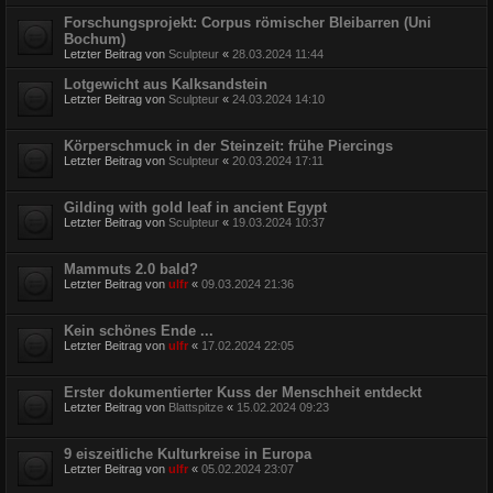
Forschungsprojekt: Corpus römischer Bleibarren (Uni
Bochum)
Letzter Beitrag von
Sculpteur
«
28.03.2024 11:44
Lotgewicht aus Kalksandstein
Letzter Beitrag von
Sculpteur
«
24.03.2024 14:10
Körperschmuck in der Steinzeit: frühe Piercings
Letzter Beitrag von
Sculpteur
«
20.03.2024 17:11
Gilding with gold leaf in ancient Egypt
Letzter Beitrag von
Sculpteur
«
19.03.2024 10:37
Mammuts 2.0 bald?
Letzter Beitrag von
ulfr
«
09.03.2024 21:36
Kein schönes Ende ...
Letzter Beitrag von
ulfr
«
17.02.2024 22:05
Erster dokumentierter Kuss der Menschheit entdeckt
Letzter Beitrag von
Blattspitze
«
15.02.2024 09:23
9 eiszeitliche Kulturkreise in Europa
Letzter Beitrag von
ulfr
«
05.02.2024 23:07