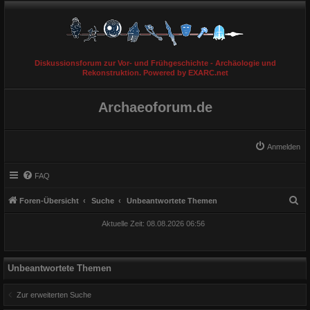
Diskussionsforum zur Vor- und Frühgeschichte - Archäologie und
Rekonstruktion. Powered by EXARC.net
Archaeoforum.de
Anmelden
FAQ
S
Foren-Übersicht
Suche
Unbeantwortete Themen
u
Aktuelle Zeit: 08.08.2026 06:56
c
h
e
Unbeantwortete Themen
Zur erweiterten Suche