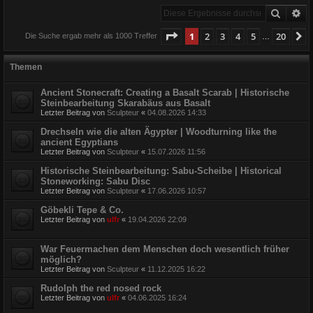
Suche
Er
Seite
1
von
20
1
2
3
4
5
20
N
Die Suche ergab mehr als 1000 Treffer
…
Themen
Ancient Stonecraft: Creating a Basalt Scarab | Historische
Steinbearbeitung Skarabäus aus Basalt
Letzter Beitrag von
Sculpteur
«
04.08.2026 14:33
Drechseln wie die alten Ägypter | Woodturning like the
ancient Egyptians
Letzter Beitrag von
Sculpteur
«
15.07.2026 11:56
Historische Steinbearbeitung: Sabu-Scheibe | Historical
Stoneworking: Sabu Disc
Letzter Beitrag von
Sculpteur
«
17.06.2026 10:57
Göbekli Tepe & Co.
Letzter Beitrag von
ulfr
«
19.04.2026 22:09
War Feuermachen dem Menschen doch wesentlich früher
möglich?
Letzter Beitrag von
Sculpteur
«
11.12.2025 16:22
Rudolph the red nosed rock
Letzter Beitrag von
ulfr
«
04.06.2025 16:24