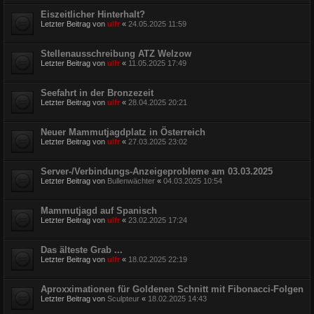
Eiszeitlicher Hinterhalt?
Letzter Beitrag von
ulfr
«
24.05.2025 11:59
Stellenausschreibung ATZ Welzow
Letzter Beitrag von
ulfr
«
11.05.2025 17:49
Seefahrt in der Bronzezeit
Letzter Beitrag von
ulfr
«
28.04.2025 20:21
Neuer Mammutjagdplatz in Österreich
Letzter Beitrag von
ulfr
«
27.03.2025 23:02
Server-/Verbindungs-Anzeigeprobleme am 03.03.2025
Letzter Beitrag von
Bullenwächter
«
04.03.2025 10:54
Mammutjagd auf Spanisch
Letzter Beitrag von
ulfr
«
23.02.2025 17:24
Das älteste Grab ...
Letzter Beitrag von
ulfr
«
18.02.2025 22:19
Aproxximationen für Goldenen Schnitt mit Fibonacci-Folgen
Letzter Beitrag von
Sculpteur
«
18.02.2025 14:43