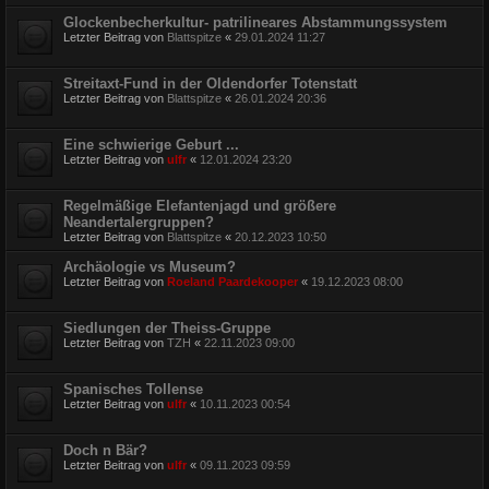
Glockenbecherkultur- patrilineares Abstammungssystem
Letzter Beitrag von
Blattspitze
«
29.01.2024 11:27
Streitaxt-Fund in der Oldendorfer Totenstatt
Letzter Beitrag von
Blattspitze
«
26.01.2024 20:36
Eine schwierige Geburt ...
Letzter Beitrag von
ulfr
«
12.01.2024 23:20
Regelmäßige Elefantenjagd und größere
Neandertalergruppen?
Letzter Beitrag von
Blattspitze
«
20.12.2023 10:50
Archäologie vs Museum?
Letzter Beitrag von
Roeland Paardekooper
«
19.12.2023 08:00
Siedlungen der Theiss-Gruppe
Letzter Beitrag von
TZH
«
22.11.2023 09:00
Spanisches Tollense
Letzter Beitrag von
ulfr
«
10.11.2023 00:54
Doch n Bär?
Letzter Beitrag von
ulfr
«
09.11.2023 09:59