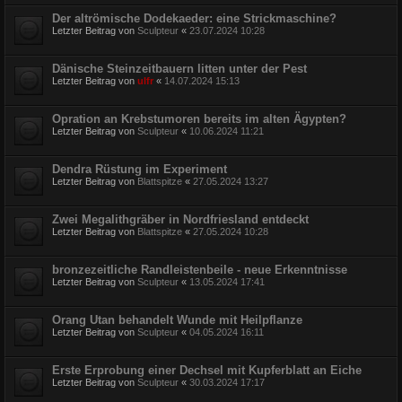
Der altrömische Dodekaeder: eine Strickmaschine?
Letzter Beitrag von
Sculpteur
«
23.07.2024 10:28
Dänische Steinzeitbauern litten unter der Pest
Letzter Beitrag von
ulfr
«
14.07.2024 15:13
Opration an Krebstumoren bereits im alten Ägypten?
Letzter Beitrag von
Sculpteur
«
10.06.2024 11:21
Dendra Rüstung im Experiment
Letzter Beitrag von
Blattspitze
«
27.05.2024 13:27
Zwei Megalithgräber in Nordfriesland entdeckt
Letzter Beitrag von
Blattspitze
«
27.05.2024 10:28
bronzezeitliche Randleistenbeile - neue Erkenntnisse
Letzter Beitrag von
Sculpteur
«
13.05.2024 17:41
Orang Utan behandelt Wunde mit Heilpflanze
Letzter Beitrag von
Sculpteur
«
04.05.2024 16:11
Erste Erprobung einer Dechsel mit Kupferblatt an Eiche
Letzter Beitrag von
Sculpteur
«
30.03.2024 17:17