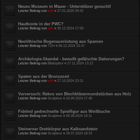
Neues Museum in Mauer - Unterstützer gesucht!
Letzter Beitrag von
ulfr
«
27.01.2025 09:42
Hautboote in der PWC?
Letzter Beitrag von
ulfr
«
30.12.2024 17:59
Neolithische Bogenausrüstung aus Spanien
Letzter Beitrag von
TZH
«
06.12.2024 15:47
Archäologie-Skandal - bewußt gefälschte Datierungen?
Letzter Beitrag von
Blattspitze
«
27.11.2024 13:12
Spaten aus der Bronzezeit
Letzter Beitrag von
ulfr
«
27.10.2024 23:31
Vorversuch: Rekos von Blechbläsermundstücken aus Holz
Letzter Beitrag von
Sculpteur
«
10.09.2024 17:40
Fidelnd gedrechselte Spielfigur aus Weißbuche
Letzter Beitrag von
Sculpteur
«
06.08.2024 19:11
Steinerner Drehkörper aus Kalksandstein
Letzter Beitrag von
Sculpteur
«
28.07.2024 18:33