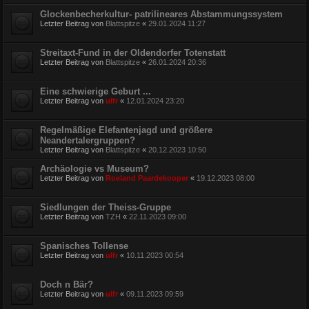
Glockenbecherkultur- patrilineares Abstammungssystem
Letzter Beitrag von
Blattspitze
«
29.01.2024 11:27
Streitaxt-Fund in der Oldendorfer Totenstatt
Letzter Beitrag von
Blattspitze
«
26.01.2024 20:36
Eine schwierige Geburt ...
Letzter Beitrag von
ulfr
«
12.01.2024 23:20
Regelmäßige Elefantenjagd und größere
Neandertalergruppen?
Letzter Beitrag von
Blattspitze
«
20.12.2023 10:50
Archäologie vs Museum?
Letzter Beitrag von
Roeland Paardekooper
«
19.12.2023 08:00
Siedlungen der Theiss-Gruppe
Letzter Beitrag von
TZH
«
22.11.2023 09:00
Spanisches Tollense
Letzter Beitrag von
ulfr
«
10.11.2023 00:54
Doch n Bär?
Letzter Beitrag von
ulfr
«
09.11.2023 09:59