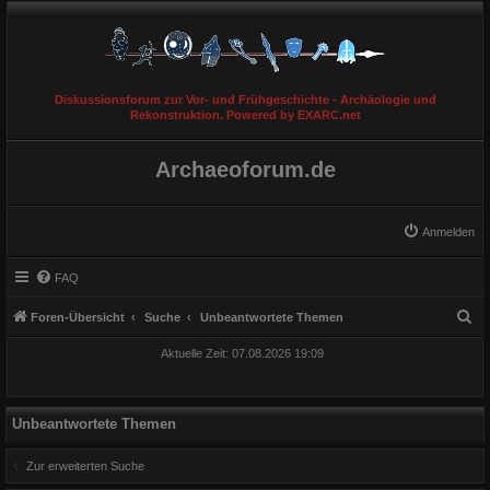
Diskussionsforum zur Vor- und Frühgeschichte - Archäologie und
Rekonstruktion. Powered by EXARC.net
Archaeoforum.de
Anmelden
FAQ
S
Foren-Übersicht
Suche
Unbeantwortete Themen
u
Aktuelle Zeit: 07.08.2026 19:09
c
h
e
Unbeantwortete Themen
Zur erweiterten Suche