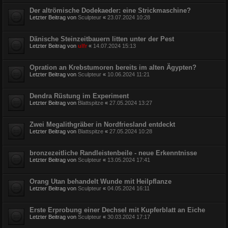
Der altrömische Dodekaeder: eine Strickmaschine?
Letzter Beitrag von
Sculpteur
«
23.07.2024 10:28
Dänische Steinzeitbauern litten unter der Pest
Letzter Beitrag von
ulfr
«
14.07.2024 15:13
Opration an Krebstumoren bereits im alten Ägypten?
Letzter Beitrag von
Sculpteur
«
10.06.2024 11:21
Dendra Rüstung im Experiment
Letzter Beitrag von
Blattspitze
«
27.05.2024 13:27
Zwei Megalithgräber in Nordfriesland entdeckt
Letzter Beitrag von
Blattspitze
«
27.05.2024 10:28
bronzezeitliche Randleistenbeile - neue Erkenntnisse
Letzter Beitrag von
Sculpteur
«
13.05.2024 17:41
Orang Utan behandelt Wunde mit Heilpflanze
Letzter Beitrag von
Sculpteur
«
04.05.2024 16:11
Erste Erprobung einer Dechsel mit Kupferblatt an Eiche
Letzter Beitrag von
Sculpteur
«
30.03.2024 17:17