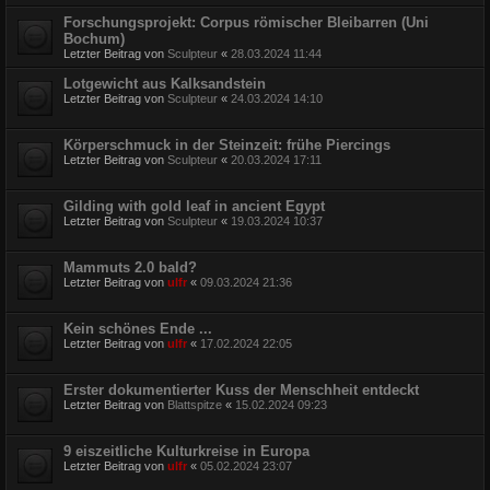
Forschungsprojekt: Corpus römischer Bleibarren (Uni
Bochum)
Letzter Beitrag von
Sculpteur
«
28.03.2024 11:44
Lotgewicht aus Kalksandstein
Letzter Beitrag von
Sculpteur
«
24.03.2024 14:10
Körperschmuck in der Steinzeit: frühe Piercings
Letzter Beitrag von
Sculpteur
«
20.03.2024 17:11
Gilding with gold leaf in ancient Egypt
Letzter Beitrag von
Sculpteur
«
19.03.2024 10:37
Mammuts 2.0 bald?
Letzter Beitrag von
ulfr
«
09.03.2024 21:36
Kein schönes Ende ...
Letzter Beitrag von
ulfr
«
17.02.2024 22:05
Erster dokumentierter Kuss der Menschheit entdeckt
Letzter Beitrag von
Blattspitze
«
15.02.2024 09:23
9 eiszeitliche Kulturkreise in Europa
Letzter Beitrag von
ulfr
«
05.02.2024 23:07