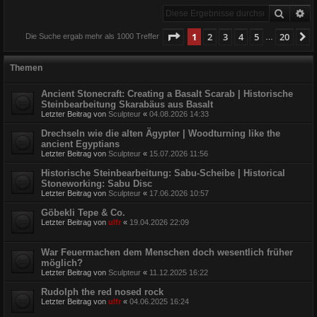
Suche
Er
Seite
1
von
20
1
2
3
4
5
20
N
Die Suche ergab mehr als 1000 Treffer
…
Themen
Ancient Stonecraft: Creating a Basalt Scarab | Historische
Steinbearbeitung Skarabäus aus Basalt
Letzter Beitrag von
Sculpteur
«
04.08.2026 14:33
Drechseln wie die alten Ägypter | Woodturning like the
ancient Egyptians
Letzter Beitrag von
Sculpteur
«
15.07.2026 11:56
Historische Steinbearbeitung: Sabu-Scheibe | Historical
Stoneworking: Sabu Disc
Letzter Beitrag von
Sculpteur
«
17.06.2026 10:57
Göbekli Tepe & Co.
Letzter Beitrag von
ulfr
«
19.04.2026 22:09
War Feuermachen dem Menschen doch wesentlich früher
möglich?
Letzter Beitrag von
Sculpteur
«
11.12.2025 16:22
Rudolph the red nosed rock
Letzter Beitrag von
ulfr
«
04.06.2025 16:24