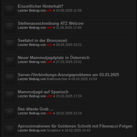
Eiszeitlicher Hinterhalt?
Letzter Beitrag von
ulfr
«
24.05.2025 11:59
Stellenausschreibung ATZ Welzow
Letzter Beitrag von
ulfr
«
11.05.2025 17:49
Seefahrt in der Bronzezeit
Letzter Beitrag von
ulfr
«
28.04.2025 20:21
Neuer Mammutjagdplatz in Österreich
Letzter Beitrag von
ulfr
«
27.03.2025 23:02
Server-/Verbindungs-Anzeigeprobleme am 03.03.2025
Letzter Beitrag von
Bullenwächter
«
04.03.2025 10:54
Mammutjagd auf Spanisch
Letzter Beitrag von
ulfr
«
23.02.2025 17:24
Das älteste Grab ...
Letzter Beitrag von
ulfr
«
18.02.2025 22:19
Aproxximationen für Goldenen Schnitt mit Fibonacci-Folgen
Letzter Beitrag von
Sculpteur
«
18.02.2025 14:43