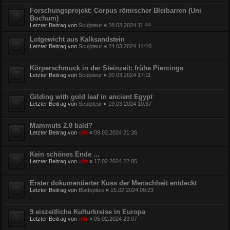
Forschungsprojekt: Corpus römischer Bleibarren (Uni
Bochum)
Letzter Beitrag von
Sculpteur
«
28.03.2024 11:44
Lotgewicht aus Kalksandstein
Letzter Beitrag von
Sculpteur
«
24.03.2024 14:10
Körperschmuck in der Steinzeit: frühe Piercings
Letzter Beitrag von
Sculpteur
«
20.03.2024 17:11
Gilding with gold leaf in ancient Egypt
Letzter Beitrag von
Sculpteur
«
19.03.2024 10:37
Mammuts 2.0 bald?
Letzter Beitrag von
ulfr
«
09.03.2024 21:36
Kein schönes Ende ...
Letzter Beitrag von
ulfr
«
17.02.2024 22:05
Erster dokumentierter Kuss der Menschheit entdeckt
Letzter Beitrag von
Blattspitze
«
15.02.2024 09:23
9 eiszeitliche Kulturkreise in Europa
Letzter Beitrag von
ulfr
«
05.02.2024 23:07