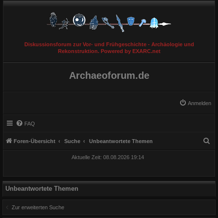
Diskussionsforum zur Vor- und Frühgeschichte - Archäologie und
Rekonstruktion. Powered by EXARC.net
Archaeoforum.de
Anmelden
FAQ
S
Foren-Übersicht
Suche
Unbeantwortete Themen
u
Aktuelle Zeit: 08.08.2026 19:14
c
h
e
Unbeantwortete Themen
Zur erweiterten Suche