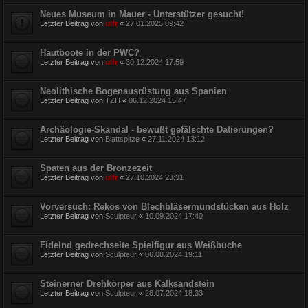
Neues Museum in Mauer - Unterstützer gesucht!
Letzter Beitrag von
ulfr
«
27.01.2025 09:42
Hautboote in der PWC?
Letzter Beitrag von
ulfr
«
30.12.2024 17:59
Neolithische Bogenausrüstung aus Spanien
Letzter Beitrag von
TZH
«
06.12.2024 15:47
Archäologie-Skandal - bewußt gefälschte Datierungen?
Letzter Beitrag von
Blattspitze
«
27.11.2024 13:12
Spaten aus der Bronzezeit
Letzter Beitrag von
ulfr
«
27.10.2024 23:31
Vorversuch: Rekos von Blechbläsermundstücken aus Holz
Letzter Beitrag von
Sculpteur
«
10.09.2024 17:40
Fidelnd gedrechselte Spielfigur aus Weißbuche
Letzter Beitrag von
Sculpteur
«
06.08.2024 19:11
Steinerner Drehkörper aus Kalksandstein
Letzter Beitrag von
Sculpteur
«
28.07.2024 18:33