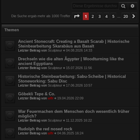
Suche
Er
Seite
1
von
20
1
2
3
4
5
20
N
Die Suche ergab mehr als 1000 Treffer
…
Themen
Ancient Stonecraft: Creating a Basalt Scarab | Historische
Steinbearbeitung Skarabäus aus Basalt
Letzter Beitrag von
Sculpteur
«
04.08.2026 14:33
Drechseln wie die alten Ägypter | Woodturning like the
ancient Egyptians
Letzter Beitrag von
Sculpteur
«
15.07.2026 11:56
Historische Steinbearbeitung: Sabu-Scheibe | Historical
Stoneworking: Sabu Disc
Letzter Beitrag von
Sculpteur
«
17.06.2026 10:57
Göbekli Tepe & Co.
Letzter Beitrag von
ulfr
«
19.04.2026 22:09
War Feuermachen dem Menschen doch wesentlich früher
möglich?
Letzter Beitrag von
Sculpteur
«
11.12.2025 16:22
Rudolph the red nosed rock
Letzter Beitrag von
ulfr
«
04.06.2025 16:24