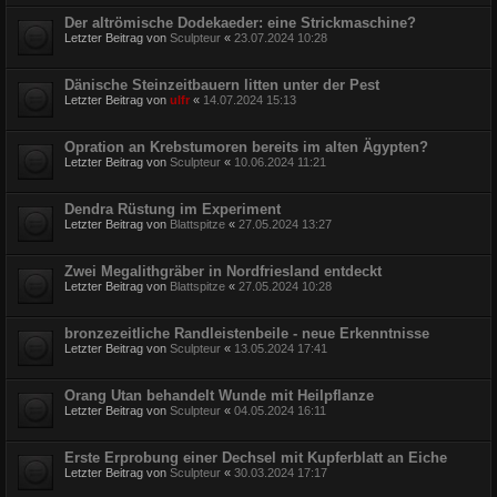
Der altrömische Dodekaeder: eine Strickmaschine?
Letzter Beitrag von
Sculpteur
«
23.07.2024 10:28
Dänische Steinzeitbauern litten unter der Pest
Letzter Beitrag von
ulfr
«
14.07.2024 15:13
Opration an Krebstumoren bereits im alten Ägypten?
Letzter Beitrag von
Sculpteur
«
10.06.2024 11:21
Dendra Rüstung im Experiment
Letzter Beitrag von
Blattspitze
«
27.05.2024 13:27
Zwei Megalithgräber in Nordfriesland entdeckt
Letzter Beitrag von
Blattspitze
«
27.05.2024 10:28
bronzezeitliche Randleistenbeile - neue Erkenntnisse
Letzter Beitrag von
Sculpteur
«
13.05.2024 17:41
Orang Utan behandelt Wunde mit Heilpflanze
Letzter Beitrag von
Sculpteur
«
04.05.2024 16:11
Erste Erprobung einer Dechsel mit Kupferblatt an Eiche
Letzter Beitrag von
Sculpteur
«
30.03.2024 17:17