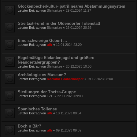
Glockenbecherkultur- patrilineares Abstammungssystem
Letzter Beitrag von
Blattspitze
«
29.01.2024 11:27
Streitaxt-Fund in der Oldendorfer Totenstatt
Letzter Beitrag von
Blattspitze
«
26.01.2024 20:36
Eine schwierige Geburt ...
Letzter Beitrag von
ulfr
«
12.01.2024 23:20
Regelmäßige Elefantenjagd und größere
Neandertalergruppen?
Letzter Beitrag von
Blattspitze
«
20.12.2023 10:50
Archäologie vs Museum?
Letzter Beitrag von
Roeland Paardekooper
«
19.12.2023 08:00
Siedlungen der Theiss-Gruppe
Letzter Beitrag von
TZH
«
22.11.2023 09:00
Spanisches Tollense
Letzter Beitrag von
ulfr
«
10.11.2023 00:54
Doch n Bär?
Letzter Beitrag von
ulfr
«
09.11.2023 09:59