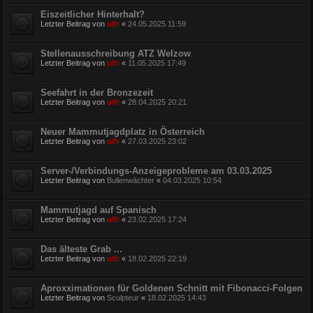
Eiszeitlicher Hinterhalt?
Letzter Beitrag von
ulfr
«
24.05.2025 11:59
Stellenausschreibung ATZ Welzow
Letzter Beitrag von
ulfr
«
11.05.2025 17:49
Seefahrt in der Bronzezeit
Letzter Beitrag von
ulfr
«
28.04.2025 20:21
Neuer Mammutjagdplatz in Österreich
Letzter Beitrag von
ulfr
«
27.03.2025 23:02
Server-/Verbindungs-Anzeigeprobleme am 03.03.2025
Letzter Beitrag von
Bullenwächter
«
04.03.2025 10:54
Mammutjagd auf Spanisch
Letzter Beitrag von
ulfr
«
23.02.2025 17:24
Das älteste Grab ...
Letzter Beitrag von
ulfr
«
18.02.2025 22:19
Aproxximationen für Goldenen Schnitt mit Fibonacci-Folgen
Letzter Beitrag von
Sculpteur
«
18.02.2025 14:43