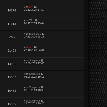
von
ulfr
30.12.2024 17:59
10374
von
TZH
06.12.2024 15:47
11913
von
Blattspitze
27.11.2024 13:12
9247
von
ulfr
27.10.2024 23:31
21468
von
Sculpteur
10.09.2024 17:40
14981
von
Sculpteur
06.08.2024 19:11
15537
von
Sculpteur
28.07.2024 18:33
10453
von
Sculpteur
23.07.2024 10:28
15995