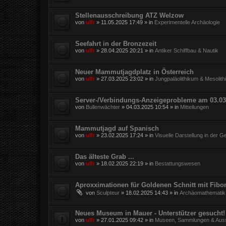
Stellenausschreibung ATZ Welzow
von
ulfr
»
11.05.2025 17:49
» in
Experimentelle Archäologie
Seefahrt in der Bronzezeit
von
ulfr
»
28.04.2025 20:21
» in
Antiker Schiffbau & Nautik
Neuer Mammutjagdplatz in Österreich
von
ulfr
»
27.03.2025 23:02
» in
Jungpaläolithikum & Mesolit
Server-/Verbindungs-Anzeigeprobleme am 03.03
von
Bullenwächter
»
04.03.2025 10:54
» in
Mitteilungen
Mammutjagd auf Spanisch
von
ulfr
»
23.02.2025 17:24
» in
Visuelle Darstellung in der G
Das älteste Grab ...
von
ulfr
»
18.02.2025 22:19
» in
Bestattungswesen
Aproxximationen für Goldenen Schnitt mit Fibo
von
Sculpteur
»
18.02.2025 14:43
» in
Archäomathematik
Neues Museum in Mauer - Unterstützer gesucht!
von
ulfr
»
27.01.2025 09:42
» in
Museen, Sammlungen & Auss