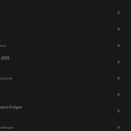
0
0
0
hikum
.2025
0
0
eschichte
0
nacci-Folgen
0
0
tellungen