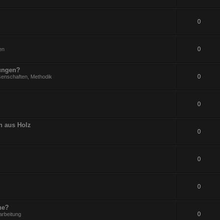
0
0
en
rungen?
0
senschaften, Methodik
0
n aus Holz
0
0
0
ne?
0
arbeitung