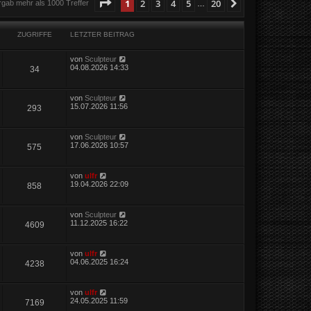
Seite
1
von
20
1
2
3
4
5
20
Nächste
rgab mehr als 1000 Treffer
…
ZUGRIFFE
LETZTER BEITRAG
von
Sculpteur
04.08.2026 14:33
34
von
Sculpteur
15.07.2026 11:56
293
von
Sculpteur
17.06.2026 10:57
575
von
ulfr
19.04.2026 22:09
858
von
Sculpteur
11.12.2025 16:22
4609
von
ulfr
04.06.2025 16:24
4238
von
ulfr
24.05.2025 11:59
7169