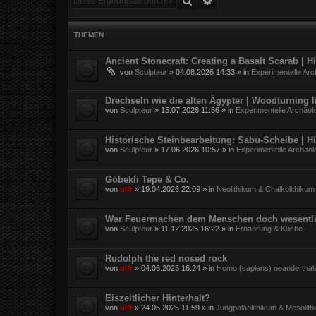
THEMEN
Ancient Stonecraft: Creating a Basalt Scarab | 
von
Sculpteur
»
04.08.2026 14:33
» in
Experimentelle Arc
Drechseln wie die alten Ägypter | Woodturning l
von
Sculpteur
»
15.07.2026 11:56
» in
Experimentelle Archäol
Historische Steinbearbeitung: Sabu-Scheibe | H
von
Sculpteur
»
17.06.2026 10:57
» in
Experimentelle Archäol
Göbekli Tepe & Co.
von
ulfr
»
19.04.2026 22:09
» in
Neolithikum & Chalkolithikum
War Feuermachen dem Menschen doch wesentli
von
Sculpteur
»
11.12.2025 16:22
» in
Ernährung & Küche
Rudolph the red nosed rock
von
ulfr
»
04.06.2025 16:24
» in
Homo (sapiens) neanderthal
Eiszeitlicher Hinterhalt?
von
ulfr
»
24.05.2025 11:59
» in
Jungpaläolithikum & Mesolith