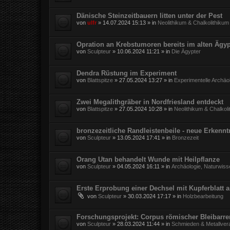
Dänische Steinzeitbauern litten unter der Pest
von
ulfr
»
14.07.2024 15:13
» in
Neolithikum & Chalkolithikum
Opration an Krebstumoren bereits im alten Ägy
von
Sculpteur
»
10.06.2024 11:21
» in
Die Ägypter
Dendra Rüstung im Experiment
von
Blattspitze
»
27.05.2024 13:27
» in
Experimentelle Archäo
Zwei Megalithgräber in Nordfriesland entdeckt
von
Blattspitze
»
27.05.2024 10:28
» in
Neolithikum & Chalkol
bronzezeitliche Randleistenbeile - neue Erkennt
von
Sculpteur
»
13.05.2024 17:41
» in
Bronzezeit
Orang Utan behandelt Wunde mit Heilpflanze
von
Sculpteur
»
04.05.2024 16:11
» in
Archäologie, Naturwiss
Erste Erprobung einer Dechsel mit Kupferblatt 
von
Sculpteur
»
30.03.2024 17:17
» in
Holzbearbeitung
Forschungsprojekt: Corpus römischer Bleibarr
von
Sculpteur
»
28.03.2024 11:44
» in
Schmieden & Metallver