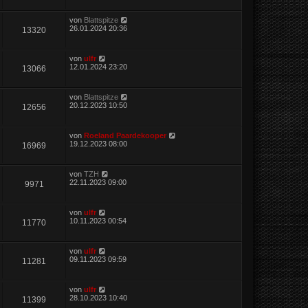
von
Blattspitze
26.01.2024 20:36
13320
von
ulfr
12.01.2024 23:20
13066
von
Blattspitze
20.12.2023 10:50
12656
von
Roeland Paardekooper
19.12.2023 08:00
16969
von
TZH
22.11.2023 09:00
9971
von
ulfr
10.11.2023 00:54
11770
von
ulfr
09.11.2023 09:59
11281
von
ulfr
28.10.2023 10:40
11399