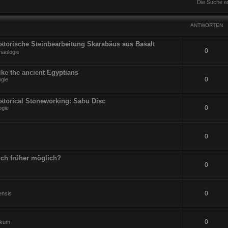
Die Suche e
ANTWORTEN
Historische Steinbearbeitung Skarabäus aus Basalt
0
häologie
ike the ancient Egyptians
0
ogie
istorical Stoneworking: Sabu Disc
0
ogie
0
ch früher möglich?
0
0
ensis
0
ikum