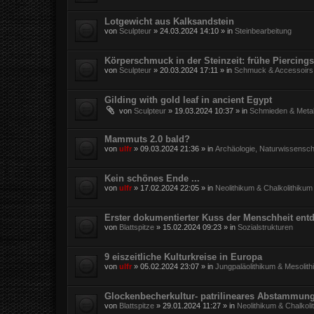
Lotgewicht aus Kalksandstein
von
Sculpteur
»
24.03.2024 14:10
» in
Steinbearbeitung
Körperschmuck in der Steinzeit: frühe Piercings
von
Sculpteur
»
20.03.2024 17:11
» in
Schmuck & Accessoirs
Gilding with gold leaf in ancient Egypt
von
Sculpteur
»
19.03.2024 10:37
» in
Schmieden & Metal
Mammuts 2.0 bald?
von
ulfr
»
09.03.2024 21:36
» in
Archäologie, Naturwissensch
Kein schönes Ende ...
von
ulfr
»
17.02.2024 22:05
» in
Neolithikum & Chalkolithikum
Erster dokumentierter Kuss der Menschheit entd
von
Blattspitze
»
15.02.2024 09:23
» in
Sozialstrukturen
9 eiszeitliche Kulturkreise in Europa
von
ulfr
»
05.02.2024 23:07
» in
Jungpaläolithikum & Mesolit
Glockenbecherkultur- patrilineares Abstammun
von
Blattspitze
»
29.01.2024 11:27
» in
Neolithikum & Chalkoli