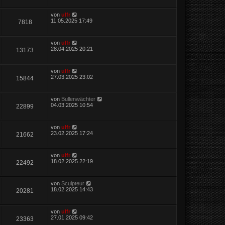
von
ulfr
11.05.2025 17:49
7818
von
ulfr
28.04.2025 20:21
13173
von
ulfr
27.03.2025 23:02
15844
von
Bullenwächter
04.03.2025 10:54
22899
von
ulfr
23.02.2025 17:24
21662
von
ulfr
18.02.2025 22:19
22492
von
Sculpteur
18.02.2025 14:43
20281
von
ulfr
27.01.2025 09:42
23363