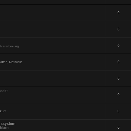
0
0
0
lverarbeitung
0
aften, Methodik
0
eckt
0
0
hikum
gssystem
0
thikum