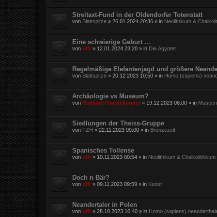
Streitaxt-Fund in der Oldendorfer Totenstatt
von
Blattspitze
»
26.01.2024 20:36
» in
Neolithikum & Chalkol
Eine schwierige Geburt ...
von
ulfr
»
12.01.2024 23:20
» in
Die Ägypter
Regelmäßige Elefantenjagd und größere Neande
von
Blattspitze
»
20.12.2023 10:50
» in
Homo (sapiens) neand
Archäologie vs Museum?
von
Roeland Paardekooper
»
19.12.2023 08:00
» in
Museen,
Siedlungen der Theiss-Gruppe
von
TZH
»
22.11.2023 09:00
» in
Bronzezeit
Spanisches Tollense
von
ulfr
»
10.11.2023 00:54
» in
Neolithikum & Chalkolithikum
Doch n Bär?
von
ulfr
»
09.11.2023 09:59
» in
Kunst
Neandertaler in Polen
von
ulfr
»
28.10.2023 10:40
» in
Homo (sapiens) neanderthal