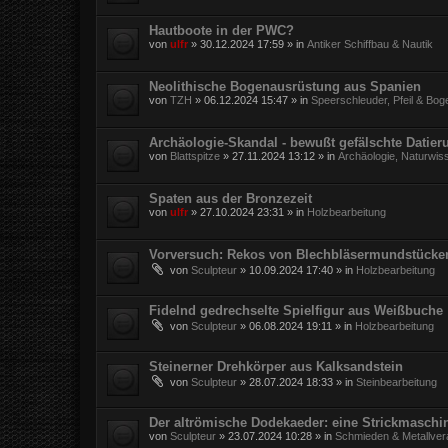
Hautboote in der PWC?
von
ulfr
»
30.12.2024 17:59
» in
Antiker Schiffbau & Nautik
Neolithische Bogenausrüstung aus Spanien
von
TZH
»
06.12.2024 15:47
» in
Speerschleuder, Pfeil & Bog
Archäologie-Skandal - bewußt gefälschte Datie
von
Blattspitze
»
27.11.2024 13:12
» in
Archäologie, Naturwis
Spaten aus der Bronzezeit
von
ulfr
»
27.10.2024 23:31
» in
Holzbearbeitung
Vorversuch: Rekos von Blechbläsermundstücke
von
Sculpteur
»
10.09.2024 17:40
» in
Holzbearbeitung
Fidelnd gedrechselte Spielfigur aus Weißbuche
von
Sculpteur
»
06.08.2024 19:11
» in
Holzbearbeitung
Steinerner Drehkörper aus Kalksandstein
von
Sculpteur
»
28.07.2024 18:33
» in
Steinbearbeitung
Der altrömische Dodekaeder: eine Strickmaschi
von
Sculpteur
»
23.07.2024 10:28
» in
Schmieden & Metallver