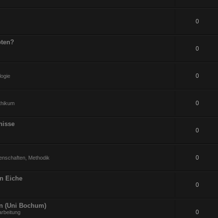
0
pten?
0
0
logie
0
ithikum
nisse
0
0
enschaften, Methodik
an Eiche
0
en (Uni Bochum)
0
arbeitung