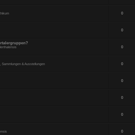
0
ithikum
0
rtalergruppen?
0
erthalensis
0
 Sammlungen & Ausstellungen
0
0
0
0
ensis