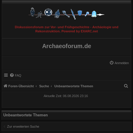
Diskussionsforum zur Vor- und Frühgeschichte - Archäologie und
Rekonstruktion. Powered by EXARC.net
Archaeoforum.de
Anmelden
FAQ
S
Foren-Übersicht
Suche
Unbeantwortete Themen
u
Aktuelle Zeit: 06.08.2026 23:16
c
h
e
Unbeantwortete Themen
Zur erweiterten Suche