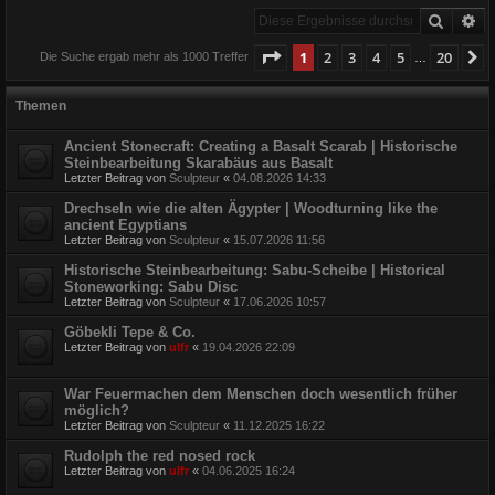
Suche
Er
Seite
1
von
20
1
2
3
4
5
20
N
Die Suche ergab mehr als 1000 Treffer
…
Themen
Ancient Stonecraft: Creating a Basalt Scarab | Historische
Steinbearbeitung Skarabäus aus Basalt
Letzter Beitrag von
Sculpteur
«
04.08.2026 14:33
Drechseln wie die alten Ägypter | Woodturning like the
ancient Egyptians
Letzter Beitrag von
Sculpteur
«
15.07.2026 11:56
Historische Steinbearbeitung: Sabu-Scheibe | Historical
Stoneworking: Sabu Disc
Letzter Beitrag von
Sculpteur
«
17.06.2026 10:57
Göbekli Tepe & Co.
Letzter Beitrag von
ulfr
«
19.04.2026 22:09
War Feuermachen dem Menschen doch wesentlich früher
möglich?
Letzter Beitrag von
Sculpteur
«
11.12.2025 16:22
Rudolph the red nosed rock
Letzter Beitrag von
ulfr
«
04.06.2025 16:24