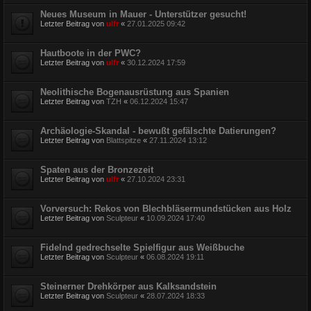
Neues Museum in Mauer - Unterstützer gesucht!
Letzter Beitrag von
ulfr
«
27.01.2025 09:42
Hautboote in der PWC?
Letzter Beitrag von
ulfr
«
30.12.2024 17:59
Neolithische Bogenausrüstung aus Spanien
Letzter Beitrag von
TZH
«
06.12.2024 15:47
Archäologie-Skandal - bewußt gefälschte Datierungen?
Letzter Beitrag von
Blattspitze
«
27.11.2024 13:12
Spaten aus der Bronzezeit
Letzter Beitrag von
ulfr
«
27.10.2024 23:31
Vorversuch: Rekos von Blechbläsermundstücken aus Holz
Letzter Beitrag von
Sculpteur
«
10.09.2024 17:40
Fidelnd gedrechselte Spielfigur aus Weißbuche
Letzter Beitrag von
Sculpteur
«
06.08.2024 19:11
Steinerner Drehkörper aus Kalksandstein
Letzter Beitrag von
Sculpteur
«
28.07.2024 18:33