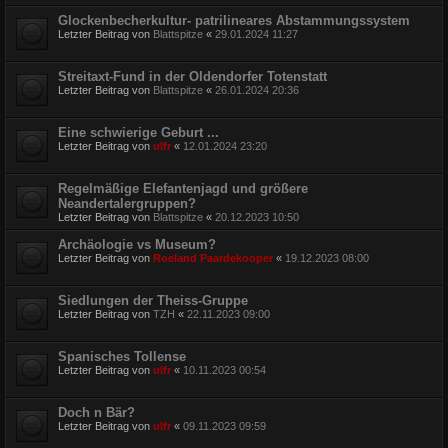
Glockenbecherkultur- patrilineares Abstammungssystem
Letzter Beitrag von
Blattspitze
«
29.01.2024 11:27
Streitaxt-Fund in der Oldendorfer Totenstatt
Letzter Beitrag von
Blattspitze
«
26.01.2024 20:36
Eine schwierige Geburt ...
Letzter Beitrag von
ulfr
«
12.01.2024 23:20
Regelmäßige Elefantenjagd und größere
Neandertalergruppen?
Letzter Beitrag von
Blattspitze
«
20.12.2023 10:50
Archäologie vs Museum?
Letzter Beitrag von
Roeland Paardekooper
«
19.12.2023 08:00
Siedlungen der Theiss-Gruppe
Letzter Beitrag von
TZH
«
22.11.2023 09:00
Spanisches Tollense
Letzter Beitrag von
ulfr
«
10.11.2023 00:54
Doch n Bär?
Letzter Beitrag von
ulfr
«
09.11.2023 09:59