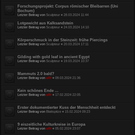
Forschungsprojekt: Corpus römischer Bleibarren (Uni
Bochum)
Letzter Beitrag von
Sculpteur
«
28.03.2024 11:44
Lotgewicht aus Kalksandstein
Letzter Beitrag von
Sculpteur
«
24.03.2024 14:10
Körperschmuck in der Steinzeit: frühe Piercings
Letzter Beitrag von
Sculpteur
«
20.03.2024 17:11
Gilding with gold leaf in ancient Egypt
Letzter Beitrag von
Sculpteur
«
19.03.2024 10:37
Mammuts 2.0 bald?
Letzter Beitrag von
ulfr
«
09.03.2024 21:36
Kein schönes Ende ...
Letzter Beitrag von
ulfr
«
17.02.2024 22:05
Erster dokumentierter Kuss der Menschheit entdeckt
Letzter Beitrag von
Blattspitze
«
15.02.2024 09:23
9 eiszeitliche Kulturkreise in Europa
Letzter Beitrag von
ulfr
«
05.02.2024 23:07