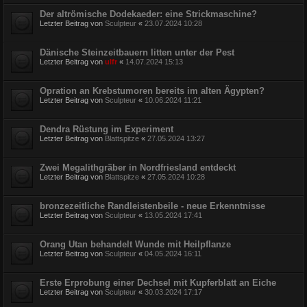
Der altrömische Dodekaeder: eine Strickmaschine?
Letzter Beitrag von
Sculpteur
«
23.07.2024 10:28
Dänische Steinzeitbauern litten unter der Pest
Letzter Beitrag von
ulfr
«
14.07.2024 15:13
Opration an Krebstumoren bereits im alten Ägypten?
Letzter Beitrag von
Sculpteur
«
10.06.2024 11:21
Dendra Rüstung im Experiment
Letzter Beitrag von
Blattspitze
«
27.05.2024 13:27
Zwei Megalithgräber in Nordfriesland entdeckt
Letzter Beitrag von
Blattspitze
«
27.05.2024 10:28
bronzezeitliche Randleistenbeile - neue Erkenntnisse
Letzter Beitrag von
Sculpteur
«
13.05.2024 17:41
Orang Utan behandelt Wunde mit Heilpflanze
Letzter Beitrag von
Sculpteur
«
04.05.2024 16:11
Erste Erprobung einer Dechsel mit Kupferblatt an Eiche
Letzter Beitrag von
Sculpteur
«
30.03.2024 17:17