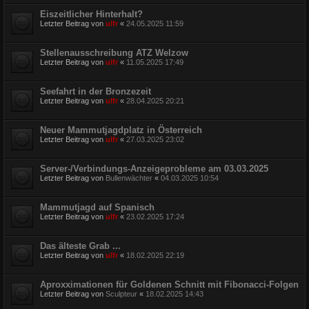
Eiszeitlicher Hinterhalt?
Letzter Beitrag von
ulfr
«
24.05.2025 11:59
Stellenausschreibung ATZ Welzow
Letzter Beitrag von
ulfr
«
11.05.2025 17:49
Seefahrt in der Bronzezeit
Letzter Beitrag von
ulfr
«
28.04.2025 20:21
Neuer Mammutjagdplatz in Österreich
Letzter Beitrag von
ulfr
«
27.03.2025 23:02
Server-/Verbindungs-Anzeigeprobleme am 03.03.2025
Letzter Beitrag von
Bullenwächter
«
04.03.2025 10:54
Mammutjagd auf Spanisch
Letzter Beitrag von
ulfr
«
23.02.2025 17:24
Das älteste Grab ...
Letzter Beitrag von
ulfr
«
18.02.2025 22:19
Aproxximationen für Goldenen Schnitt mit Fibonacci-Folgen
Letzter Beitrag von
Sculpteur
«
18.02.2025 14:43