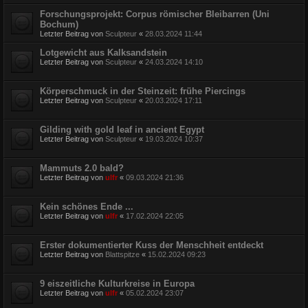
Forschungsprojekt: Corpus römischer Bleibarren (Uni
Bochum)
Letzter Beitrag von
Sculpteur
«
28.03.2024 11:44
Lotgewicht aus Kalksandstein
Letzter Beitrag von
Sculpteur
«
24.03.2024 14:10
Körperschmuck in der Steinzeit: frühe Piercings
Letzter Beitrag von
Sculpteur
«
20.03.2024 17:11
Gilding with gold leaf in ancient Egypt
Letzter Beitrag von
Sculpteur
«
19.03.2024 10:37
Mammuts 2.0 bald?
Letzter Beitrag von
ulfr
«
09.03.2024 21:36
Kein schönes Ende ...
Letzter Beitrag von
ulfr
«
17.02.2024 22:05
Erster dokumentierter Kuss der Menschheit entdeckt
Letzter Beitrag von
Blattspitze
«
15.02.2024 09:23
9 eiszeitliche Kulturkreise in Europa
Letzter Beitrag von
ulfr
«
05.02.2024 23:07