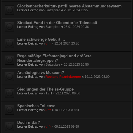
Glockenbecherkultur- patrilineares Abstammungssystem
Letzter Beitrag von
Blattspitze
«
29.01.2024 11:27
Streitaxt-Fund in der Oldendorfer Totenstatt
Letzter Beitrag von
Blattspitze
«
26.01.2024 20:36
Eine schwierige Geburt ...
Letzter Beitrag von
ulfr
«
12.01.2024 23:20
Regelmäßige Elefantenjagd und größere
Neandertalergruppen?
Letzter Beitrag von
Blattspitze
«
20.12.2023 10:50
Archäologie vs Museum?
Letzter Beitrag von
Roeland Paardekooper
«
19.12.2023 08:00
Siedlungen der Theiss-Gruppe
Letzter Beitrag von
TZH
«
22.11.2023 09:00
Spanisches Tollense
Letzter Beitrag von
ulfr
«
10.11.2023 00:54
Doch n Bär?
Letzter Beitrag von
ulfr
«
09.11.2023 09:59