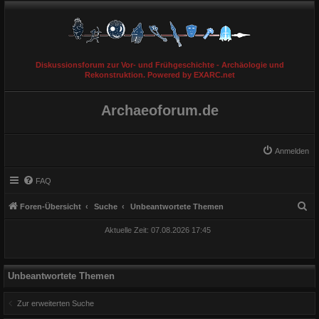
Diskussionsforum zur Vor- und Frühgeschichte - Archäologie und
Rekonstruktion. Powered by EXARC.net
Archaeoforum.de
Anmelden
FAQ
S
Foren-Übersicht
Suche
Unbeantwortete Themen
u
Aktuelle Zeit: 07.08.2026 17:45
c
h
e
Unbeantwortete Themen
Zur erweiterten Suche