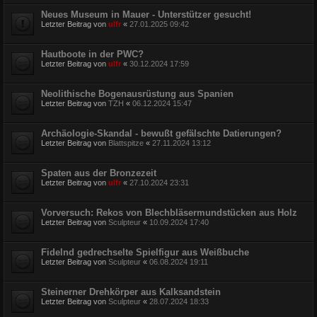
Neues Museum in Mauer - Unterstützer gesucht!
Letzter Beitrag von
ulfr
«
27.01.2025 09:42
Hautboote in der PWC?
Letzter Beitrag von
ulfr
«
30.12.2024 17:59
Neolithische Bogenausrüstung aus Spanien
Letzter Beitrag von
TZH
«
06.12.2024 15:47
Archäologie-Skandal - bewußt gefälschte Datierungen?
Letzter Beitrag von
Blattspitze
«
27.11.2024 13:12
Spaten aus der Bronzezeit
Letzter Beitrag von
ulfr
«
27.10.2024 23:31
Vorversuch: Rekos von Blechbläsermundstücken aus Holz
Letzter Beitrag von
Sculpteur
«
10.09.2024 17:40
Fidelnd gedrechselte Spielfigur aus Weißbuche
Letzter Beitrag von
Sculpteur
«
06.08.2024 19:11
Steinerner Drehkörper aus Kalksandstein
Letzter Beitrag von
Sculpteur
«
28.07.2024 18:33