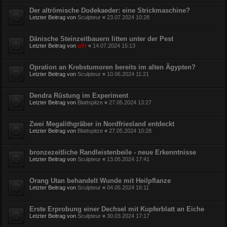
Der altrömische Dodekaeder: eine Strickmaschine?
Letzter Beitrag von
Sculpteur
«
23.07.2024 10:28
Dänische Steinzeitbauern litten unter der Pest
Letzter Beitrag von
ulfr
«
14.07.2024 15:13
Opration an Krebstumoren bereits im alten Ägypten?
Letzter Beitrag von
Sculpteur
«
10.06.2024 11:21
Dendra Rüstung im Experiment
Letzter Beitrag von
Blattspitze
«
27.05.2024 13:27
Zwei Megalithgräber in Nordfriesland entdeckt
Letzter Beitrag von
Blattspitze
«
27.05.2024 10:28
bronzezeitliche Randleistenbeile - neue Erkenntnisse
Letzter Beitrag von
Sculpteur
«
13.05.2024 17:41
Orang Utan behandelt Wunde mit Heilpflanze
Letzter Beitrag von
Sculpteur
«
04.05.2024 16:11
Erste Erprobung einer Dechsel mit Kupferblatt an Eiche
Letzter Beitrag von
Sculpteur
«
30.03.2024 17:17