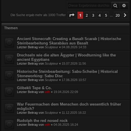
Suche
Er
Seite
1
von
20
1
2
3
4
5
20
N
Die Suche ergab mehr als 1000 Treffer
…
Themen
Ancient Stonecraft: Creating a Basalt Scarab | Historische
Steinbearbeitung Skarabäus aus Basalt
Letzter Beitrag von
Sculpteur
«
04.08.2026 14:33
Drechseln wie die alten Ägypter | Woodturning like the
ancient Egyptians
Letzter Beitrag von
Sculpteur
«
15.07.2026 11:56
Historische Steinbearbeitung: Sabu-Scheibe | Historical
Stoneworking: Sabu Disc
Letzter Beitrag von
Sculpteur
«
17.06.2026 10:57
Göbekli Tepe & Co.
Letzter Beitrag von
ulfr
«
19.04.2026 22:09
War Feuermachen dem Menschen doch wesentlich früher
möglich?
Letzter Beitrag von
Sculpteur
«
11.12.2025 16:22
Rudolph the red nosed rock
Letzter Beitrag von
ulfr
«
04.06.2025 16:24