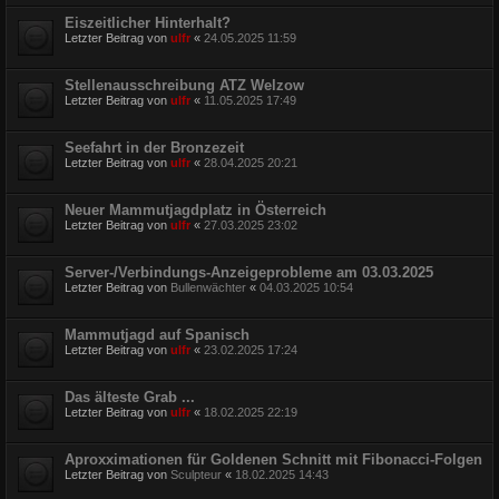
Eiszeitlicher Hinterhalt?
Letzter Beitrag von
ulfr
«
24.05.2025 11:59
Stellenausschreibung ATZ Welzow
Letzter Beitrag von
ulfr
«
11.05.2025 17:49
Seefahrt in der Bronzezeit
Letzter Beitrag von
ulfr
«
28.04.2025 20:21
Neuer Mammutjagdplatz in Österreich
Letzter Beitrag von
ulfr
«
27.03.2025 23:02
Server-/Verbindungs-Anzeigeprobleme am 03.03.2025
Letzter Beitrag von
Bullenwächter
«
04.03.2025 10:54
Mammutjagd auf Spanisch
Letzter Beitrag von
ulfr
«
23.02.2025 17:24
Das älteste Grab ...
Letzter Beitrag von
ulfr
«
18.02.2025 22:19
Aproxximationen für Goldenen Schnitt mit Fibonacci-Folgen
Letzter Beitrag von
Sculpteur
«
18.02.2025 14:43